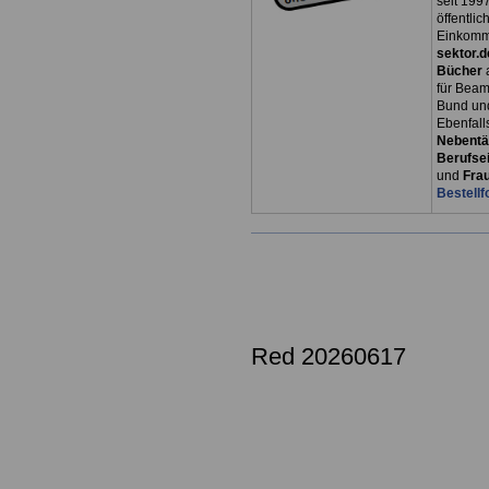
seit 1997
öffentli
Einkomm
sektor.d
Bücher
für Bea
Bund un
Ebenfall
Nebentät
Berufsei
und
Fra
Bestellf
Red 20260617