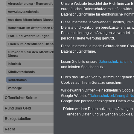
Vergleichen und sparen:
Unsere Website beachtet die Richtlinie zur 
Alterssicherung - Rentenreform
Berufsunfähigkeitsabsicherung
europäischer Datenschutzvorschriften wide
-
Krankenzusatzversicherung
-
Anwaltsverzeichnis
Online-Vergleich Gesetzliche
Datenschutzrichtlinie für elektronische Komm
Krankenkassen
-
Aus dem öffentlichen Dienst
Diese Internetseite verwendet Cookies, um 
Zahnzusatzversicherung
-
Dienste und Funktionen bereitzustellen. Es
Berufsstart im öffentlichen Dienst
Personalisierung von Anzeigen verwendet - un
Fort- und Weiterbildungen
personalisierte Werbung genutzt.
Frauen im öffentlichen Dienst
Ihr Berufsunfäh
Diese Internetseite macht Gebrauch von Cooki
Datenschutzrichtlinie.
Girokonten für den öffentlichen
Dienst
den Fall der Fä
Lesen Sie bitte unsere
Datenschutzrichtlinie
,
Infothek
und lokalen Speicher nutzt.
Leben
Klinikverzeichnis
Durch das Klicken von "Zustimmung" geben Sie
Rentenatlas
Cookies auf Ihrem Gerät zu speichern.
Vorsorge
Wir gewähren Dritten - einschließlich Google -
Google-Website "
Datenschutzerklärung & N
Öffentlicher Sektor
Google ihre personenbezogenen Daten verw
Rund ums Geld
Dürfen wir Ihre Daten nutzen, um Anzeigen 
erheben Daten und verwenden Cookies, 
Bezügetabellen
Rentenatlas
Recht