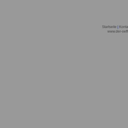
Startseite
|
Konta
www.der-oeff