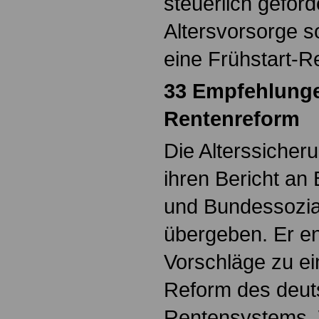
steuerlich geförd
Altersvorsorge s
eine Frühstart-R
33 Empfehlunge
Rentenreform
Die Alterssiche
ihren Bericht an
und Bundessozia
übergeben. Er e
Vorschläge zu e
Reform des deu
Rentensystems.