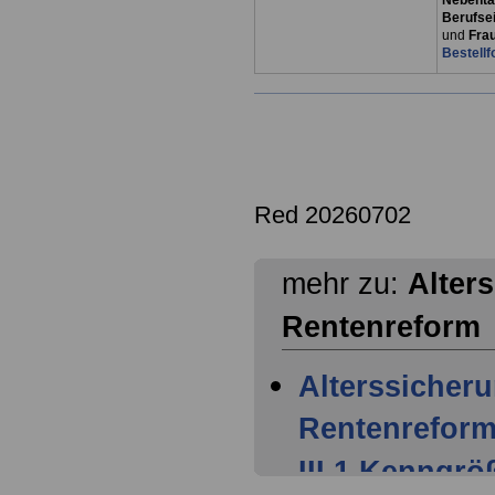
Nebentät
Berufsei
und
Fra
Bestellf
Red 20260702
mehr zu:
Alter
Rentenreform
Alterssicheru
Rentenreform
III.1 Kenngrö