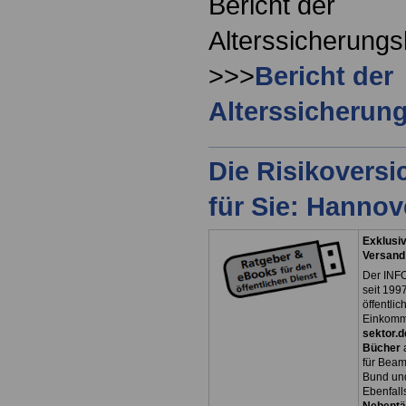
Bericht der
Alterssicherung
>>>
Bericht der
Alterssicheru
Die Risikovers
für Sie: Hanno
Exklusiv
Versand
Der INFO
seit 1997
öffentli
Einkomm
sektor.d
Bücher
für Bea
Bund un
Ebenfall