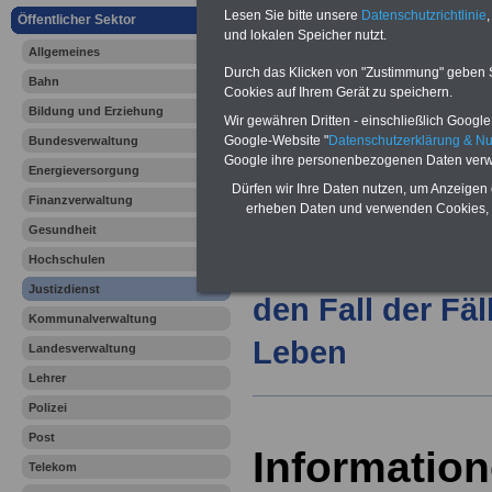
Lesen Sie bitte unsere
Datenschutzrichtlinie
,
Öffentlicher Sektor
und lokalen Speicher nutzt.
Vorteile für den
Allgemeines
öffentlichen Dienst
Durch das Klicken von "Zustimmung" geben Sie
Bahn
Vergleichen und sparen:
Cookies auf Ihrem Gerät zu speichern.
Berufsunfähigkeitsabsicherung
Bildung und Erziehung
Wir gewähren Dritten - einschließlich Google -
-
Krankenzusatzversicherung
-
Google-Website "
Datenschutzerklärung & N
Bundesverwaltung
Online-Vergleich Gesetzliche
Krankenkassen
-
Google ihre personenbezogenen Daten verw
Energieversorgung
Zahnzusatzversicherung
-
Dürfen wir Ihre Daten nutzen, um Anzeigen 
Finanzverwaltung
erheben Daten und verwenden Cookies, 
Gesundheit
Ihr Berufsunfäh
Hochschulen
Justizdienst
den Fall der Fä
Kommunalverwaltung
Leben
Landesverwaltung
Lehrer
Polizei
Post
Information
Telekom