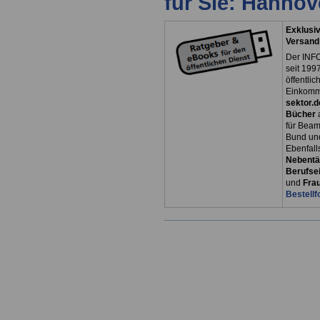
für Sie: Hanno
Exklusiv
Versand
Der INFO
seit 1997
öffentli
Einkomm
sektor.d
Bücher
für Bea
Bund un
Ebenfall
Nebentät
Berufsei
und
Fra
Bestellf