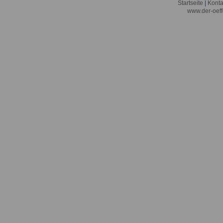
Startseite
|
Konta
www.der-oeff