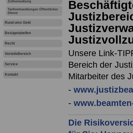
Beschäftigt
Zollverwaltung
Tarifverhandlungen Öffentlicher
Justizberei
Dienst
Rund ums Geld
Justizverwa
Bezügetabellen
Justizvollz
Recht
Unsere Link-TIPP
VorteilsBereich
Bereich der Justi
Service
Mitarbeiter des J
Kontakt
-
www.justizbe
-
www.beamten-
Die Risikovers