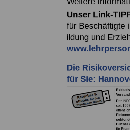
Weitere Informat
Unser Link-TIP
für Beschäftigte
ildung und Erzie
www.lehrperson
Die Risikovers
für Sie: Hanno
Exklusiv
Versand
Der INFO
seit 1997
öffentli
Einkomm
sektor.d
Bücher
für Bea