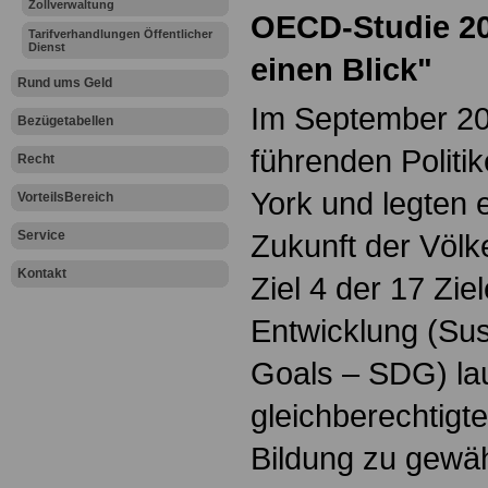
Zollverwaltung
OECD-Studie 20
Tarifverhandlungen Öffentlicher
Dienst
einen Blick"
Rund ums Geld
Im September 201
Bezügetabellen
führenden Politi
Recht
York und legten e
VorteilsBereich
Service
Zukunft der Völk
Kontakt
Ziel 4 der 17 Zie
Entwicklung (Su
Goals – SDG) lau
gleichberechtigt
Bildung zu gewäh