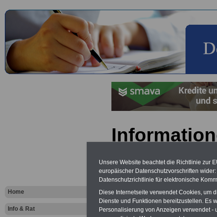
Information
Erzieherin
Unsere Website beachtet die Richtlinie zur 
Erzieher
europäischer Datenschutzvorschriften wide
Datenschutzrichtlinie für elektronische Komm
Home
Diese Internetseite verwendet Cookies, um 
Vorteile für den
Dienste und Funktionen bereitzustellen. Es
öffentlichen Dienst
Info & Rat
Personalisierung von Anzeigen verwendet - un