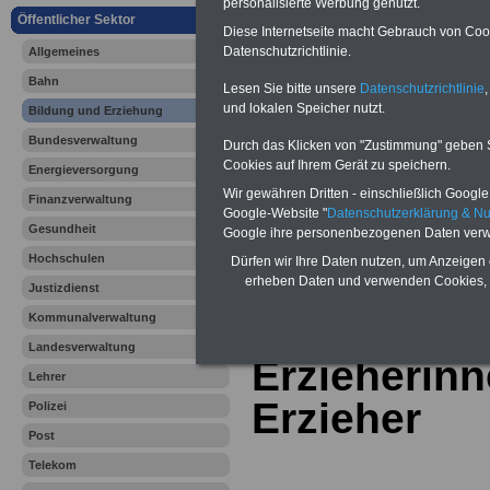
Vergleichen und sparen:
personalisierte Werbung genutzt.
Berufsunfähigkeitsabsicherung
Öffentlicher Sektor
Diese Internetseite macht Gebrauch von Cooki
-
Krankenzusatzversicherung
-
Datenschutzrichtlinie.
Allgemeines
Online-Vergleich Gesetzliche
Krankenkassen
-
Bahn
Zahnzusatzversicherung
-
Lesen Sie bitte unsere
Datenschutzrichtlinie
,
und lokalen Speicher nutzt.
Bildung und Erziehung
Bundesverwaltung
Durch das Klicken von "Zustimmung" geben Sie
Cookies auf Ihrem Gerät zu speichern.
Ihr Berufsunfäh
Energieversorgung
Wir gewähren Dritten - einschließlich Google -
Finanzverwaltung
den Fall der Fä
Google-Website "
Datenschutzerklärung & N
Gesundheit
Google ihre personenbezogenen Daten verw
Leben
Hochschulen
Dürfen wir Ihre Daten nutzen, um Anzeigen 
erheben Daten und verwenden Cookies, 
Justizdienst
Kommunalverwaltung
Landesverwaltung
Erzieherin
Lehrer
Erzieher
Polizei
Post
Telekom