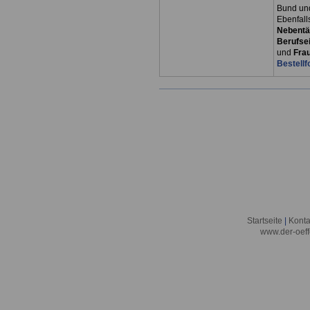
Bund un
Ebenfall
Nebentät
Berufsei
und
Fra
Bestellf
Startseite
|
Konta
www.der-oeff