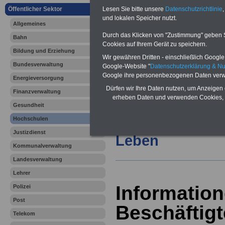
Vorteile für den
Lesen Sie bitte unsere
Datenschutzrichtlinie
,
Öffentlicher Sektor
öffentlichen Dienst
und lokalen Speicher nutzt.
Vergleichen und sparen:
Allgemeines
Berufsunfähigkeitsabsicherung
Durch das Klicken von "Zustimmung" geben Sie
-
Krankenzusatzversicherung
-
Bahn
Cookies auf Ihrem Gerät zu speichern.
Online-Vergleich Gesetzliche
Bildung und Erziehung
Krankenkassen
-
Wir gewähren Dritten - einschließlich Google -
Zahnzusatzversicherung
-
Bundesverwaltung
Google-Website "
Datenschutzerklärung & N
Google ihre personenbezogenen Daten verw
Energieversorgung
Dürfen wir Ihre Daten nutzen, um Anzeigen 
Finanzverwaltung
Ihr Berufsunfäh
erheben Daten und verwenden Cookies, 
Gesundheit
den Fall der Fä
Hochschulen
Justizdienst
Leben
Kommunalverwaltung
Landesverwaltung
Lehrer
Information
Polizei
Post
Beschäftigt
Telekom