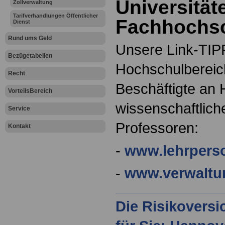
Universität
Zollverwaltung
Tarifverhandlungen Öffentlicher
Fachhochs
Dienst
Rund ums Geld
Unsere Link-TIPP
Bezügetabellen
Hochschulbereich
Recht
Beschäftigte an
VorteilsBereich
wissenschaftliche
Service
Professoren:
Kontakt
-
www.lehrperso
-
www.verwaltu
Die Risikovers