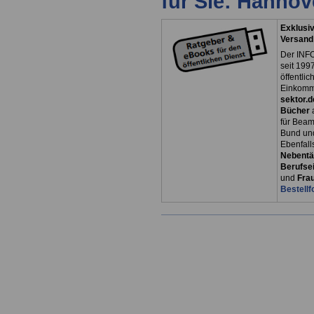
für Sie: Hanno
Exklusiv
Versand
Der INFO
seit 1997
öffentli
Einkomm
sektor.d
Bücher
für Bea
Bund un
Ebenfall
Nebentät
Berufsei
und
Fra
Bestellf