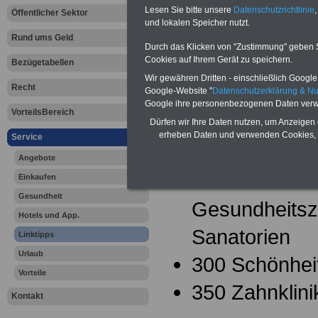
um Gesundheit u
Lesen Sie bitte unsere
Datenschutzrichtlinie
,
Öffentlicher Sektor
und lokalen Speicher nutzt.
als 20.000 Besuc
Rund ums Geld
Durch das Klicken von "Zustimmung" geben Sie
jeden Monat über
Cookies auf Ihrem Gerät zu speichern.
Bezügetabellen
Wir gewähren Dritten - einschließlich Google -
allem die
Daten
Recht
Google-Website "
Datenschutzerklärung & N
Google ihre personenbezogenen Daten verw
1.650 Gesundhei
VorteilsBereich
Dürfen wir Ihre Daten nutzen, um Anzeigen 
erheben Daten und verwenden Cookies, 
Service
davon
Angebote
1.000 beihilfe
Einkaufen
Gesundheit
Gesundheitsz
Hotels und App.
Sanatorien
Linktipps
Urlaub
300 Schönheit
Vorteile
350 Zahnklini
Kontakt