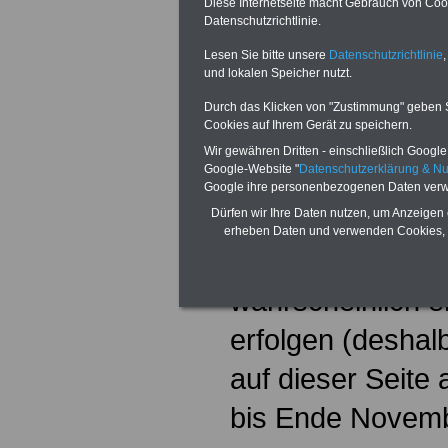
Diese Internetseite macht Gebrauch von Cooki
Legislaturperiode
Datenschutzrichtlinie.
Lesen Sie bitte unsere
Datenschutzrichtlinie
,
Besoldungsniveau
und lokalen Speicher nutzt.
dem Besoldungsd
Durch das Klicken von "Zustimmung" geben Sie
Cookies auf Ihrem Gerät zu speichern.
Länder durch di
Wir gewähren Dritten - einschließlich Google -
Google-Website "
Datenschutzerklärung & N
Tarifergebnisses
Google ihre personenbezogenen Daten verw
Dürfen wir Ihre Daten nutzen, um Anzeigen 
übernehmen). Di
erheben Daten und verwenden Cookies, 
Besoldungserhöh
wahrscheinlich e
erfolgen (deshalb
auf dieser Seite 
bis Ende Novemb