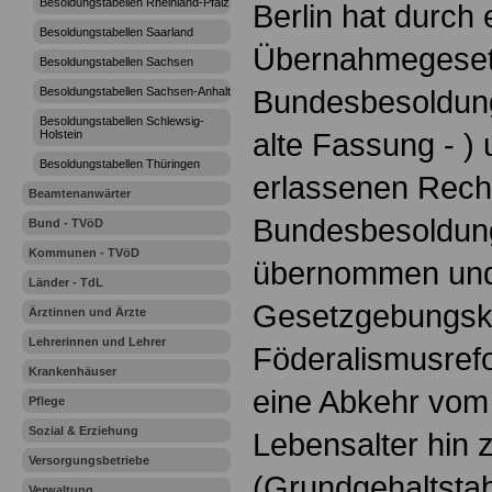
Besoldungstabellen Rheinland-Pfalz
Berlin hat durch
Besoldungstabellen Saarland
Übernahmegeset
Besoldungstabellen Sachsen
Bundesbesoldun
Besoldungstabellen Sachsen-Anhalt
Besoldungstabellen Schlewsig-
alte Fassung - )
Holstein
Besoldungstabellen Thüringen
erlassenen Recht
Beamtenanwärter
Bundesbesoldun
Bund - TVöD
Kommunen - TVöD
übernommen und
Länder - TdL
Gesetzgebungsk
Ärztinnen und Ärzte
Lehrerinnen und Lehrer
Föderalismusref
Krankenhäuser
eine Abkehr vom
Pflege
Sozial & Erziehung
Lebensalter hin 
Versorgungsbetriebe
(Grundgehaltstab
Verwaltung