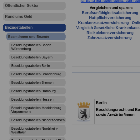
Vorteile für den öffentlichen Dien
Öffentlicher Sektor
Vergleichen und sparen:
Berufsunfähigkeitsabsicherung
Rund ums Geld
Haftpflichtversicherung
-
Krankenzusatzversicherung
-
Onli
Bezügetabellen
Vergleich Gesetzliche Krankenkas
Risikolebensversicherung
-
Beamtinnen und Beamte
Zahnzusatzversicherung
-
Besoldungstabellen Baden-
Württemberg
Besoldungstabellen Bayern
Besoldungstabellen Berlin
Besoldungstabellen Brandenburg
Besoldungstabellen Bremen
Besoldungstabellen Hamburg
Besoldungstabellen Hessen
Berlin
Besoldungstabellen Mecklenburg-
Besoldungsrecht und Be
Vorpommern
sowie Anwärter/innen
Besoldungstabellen Niedersachsen
Besoldungstabellen Nordrhein-
Westfalen