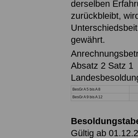
derselben Erfahr
zurückbleibt, wir
Unterschiedsbeit
gewährt.
Anrechnungsbet
Absatz 2 Satz 1
Landesbesoldung
BesGr A 5 bis A 8
BesGr A 9 bis A 12
Besoldungstabe
Gültig ab 01.12.