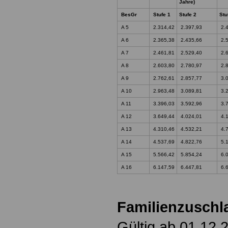
Jahre)
BesGr
Stufe 1
Stufe 2
Stu
A 5
2.314,42
2.397,93
2.4
A 6
2.365,38
2.435,66
2.5
A 7
2.461,81
2.529,40
2.6
A 8
2.603,80
2.780,97
2.8
A 9
2.762,61
2.857,77
3.0
A 10
2.963,48
3.089,81
3.2
A 11
3.396,03
3.592,96
3.7
A 12
3.649,44
4.024,01
4.1
A 13
4.310,46
4.532,21
4.7
A 14
4.537,69
4.822,76
5.1
A 15
5.566,42
5.854,24
6.0
A 16
6.147,59
6.447,81
6.6
Familienzuschl
Gültig ab 01.12.