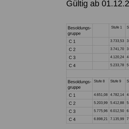
Gültig ab 01.12.
Besoldungs-
Stufe 1
S
gruppe
C 1
3.733,53
3
C 2
3.741,70
3
C 3
4.120,24
4
C 4
5.233,78
5
Besoldungs-
Stufe 8
Stufe 9
S
gruppe
C 1
4.651,08
4.782,14
4
C 2
5.203,99
5.412,88
5
C 3
5.775,96
6.012,50
6
C 4
6.898,21
7.135,99
7