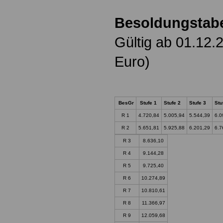
Besoldungstabe
Gültig ab 01.12.
Euro)
BesGr
Stufe 1
Stufe 2
Stufe 3
Stu
R 1
4.720,84
5.005,94
5.544,39
6.0
R 2
5.651,81
5.925,88
6.201,29
6.7
R 3
8.636,10
R 4
9.144,28
R 5
9.725,40
R 6
10.274,89
R 7
10.810,61
R 8
11.366,97
R 9
12.059,68