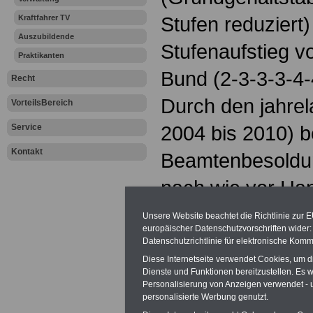
Stufen reduziert
Kraftfahrer TV
Auszubildende
Stufenaufstieg vo
Praktikanten
Bund (2-3-3-3-4
Recht
Durch den jahrel
VorteilsBereich
2004 bis 2010) b
Service
Kontakt
Beamtenbesoldung
nach wie vor Ha
Tarifergebnis TV
Unsere Website beachtet die Richtlinie zur 
europäischer Datenschutzvorschriften wide
und 2023
Datenschutzrichtlinie für elektronische Komm
Diese Internetseite verwendet Cookies, um 
Die neu gewählt
Dienste und Funktionen bereitzustellen. Es
Personalisierung von Anzeigen verwendet - un
personalisierte Werbung genutzt.
kündigte an, das