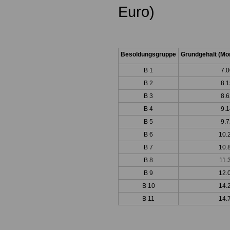
Euro)
Besoldungsgruppe
Grundgehalt (Mon
B 1
7.0
B 2
8.1
B 3
8.6
B 4
9.1
B 5
9.7
B 6
10.
B 7
10.
B 8
11.
B 9
12.
B 10
14.
B 11
14.