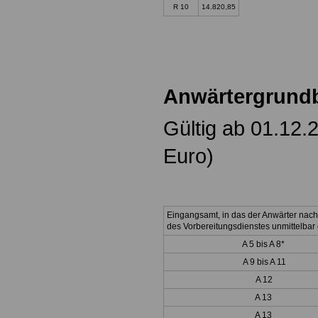
R 10
14.820,85
Anwärtergrund
Gültig ab 01.12.
Euro)
Eingangsamt, in das der Anwärter nac
des Vorbereitungsdienstes unmittelbar e
A 5 bis A 8*
A 9 bis A 11
A 12
A 13
A 13