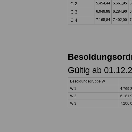
C 2
5.454,44
5.661,95
5
C 3
6.049,98
6.284,90
6
C 4
7.165,84
7.402,00
7
Besoldungsor
Gültig ab 01.12.
Besoldungsgruppe W
W 1
4.769,
W 2
6.181,
W 3
7.206,