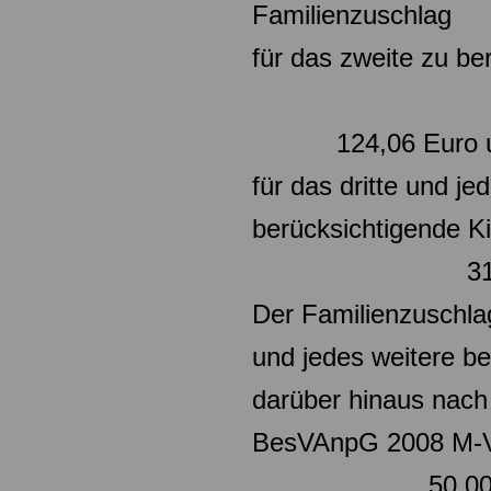
Familienzuschlag
für das zweite zu b
124,06 Euro 
für das dritte und je
berücksich
317,63 
Der Familienzuschlag
und jedes weitere be
darüber hinaus nac
BesVAnpG 2
50,00 Eu