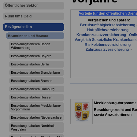
Öffentlicher Sektor
Vorteile für den öffentlichen Dien
Rund ums Geld
Vergleichen und sparen:
Berufsunfähigkeitsabsicherung
Bezügetabellen
Haftpflichtversicherung
-
Krankenzusatzversicherung
-
Onli
Beamtinnen und Beamte
Vergleich Gesetzliche Krankenkas
Besoldungstabellen Baden-
Risikolebensversicherung
-
Württemberg
Zahnzusatzversicherung
-
Besoldungstabellen Bayern
Besoldungstabellen Berlin
Besoldungstabellen Brandenburg
Besoldungstabellen Bremen
Besoldungstabellen Hamburg
Besoldungstabellen Hessen
Mecklenburg-Vorpomme
Besoldungstabellen Mecklenburg-
Vorpommern
Besoldungsrecht und Be
sowie Anwärter/innen
Besoldungstabellen Niedersachsen
Besoldungstabellen Nordrhein-
Westfalen