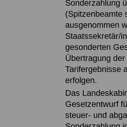
Sonderzahlung ü
(Spitzenbeamte s
ausgenommen we
Staatssekretär/i
gesonderten Gese
Übertragung der
Tarifergebnisse
erfolgen.
Das Landeskabin
Gesetzentwurf fü
steuer- und abga
Sonderzahlung i