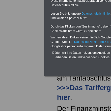
Diese Internetseite macht Gebrauch von Cooki
vollzieht.
Datenschutzrichtlinie.
Lesen Sie bitte unsere
Datenschutzrichtlinie
,
Tarifergebnis TV
und lokalen Speicher nutzt.
und 2023
Durch das Klicken von "Zustimmung" geben Sie
Cookies auf Ihrem Gerät zu speichern.
Für die Beamten 
Wir gewähren Dritten - einschließlich Google -
Google-Website "
Datenschutzerklärung & N
Google ihre personenbezogenen Daten verw
Ausnahme Hessen 
Dürfen wir Ihre Daten nutzen, um Anzeigen 
Anhebung der Be
erheben Daten und verwenden Cookies, 
Versorgungsbezü
am Tarifabschlus
>>>Das Tariferg
hier
.
Der Finanzminst