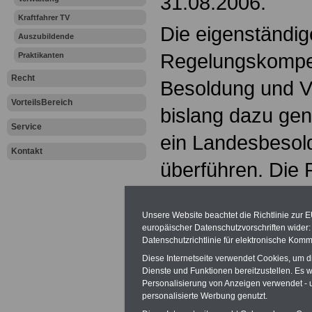
31.08.2006.
Kraftfahrer TV
Die eigenständig
Auszubildende
Regelungskompet
Praktikanten
Recht
Besoldung und V
VorteilsBereich
bislang dazu gen
Service
ein Landesbesol
Kontakt
überführen. Die
für Besoldung u
Unsere Website beachtet die Richtlinie zur 
für ein eigenes 
europäischer Datenschutzvorschriften wide
Datenschutzrichtlinie für elektronische Komm
das sich die Gru
Diese Internetseite verwendet Cookies, um 
Dienste und Funktionen bereitzustellen. Es
01.08.2011 nach
Personalisierung von Anzeigen verwendet - un
personalisierte Werbung genutzt.
nicht nach Diens