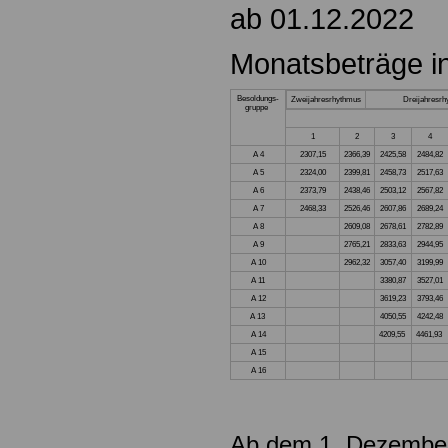
ab 01.12.2022
Monatsbeträge i
Besoldungs-
Zweijahresrhythmus
Dreijahresrh
gruppe
1
2
3
4
A 4
2307,15
2366,39
2425,58
2484,82
A 5
2324,00
2399,81
2458,73
2517,63
A 6
2373,79
2438,46
2503,12
2567,82
A 7
2468,33
2526,46
2607,86
2689,24
A 8
2609,08
2678,61
2782,89
A 9
2765,21
2833,63
2944,95
A 10
2962,32
3057,40
3199,99
A 11
3380,87
3527,01
A 12
3619,23
3793,46
A 13
4050,55
4242,48
A 14
4209,55
4461,93
A 15
A 16
Ab dem 1. Dezember