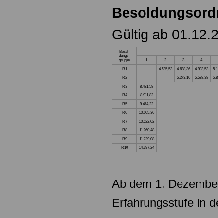
Besoldungsord
Gültig ab 01.12.
Besol-
dungs-
gruppe
1
2
3
4
R1
4.535,53
4.638,36
4.903,53
5.1
R2
5.273,16
5.538,38
5.8
R3
8.421,58
R4
8.911,82
R5
9.474,22
R6
10.005,36
R7
10.522,02
R8
11.060,48
R9
11.729,08
R10
14.397,24
Ab dem 1. Dezember
Erfahrungsstufe in 