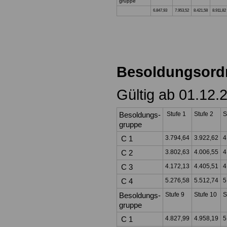
gruppe
6.847,93
7.953,52
8.421,58
8.911,82
Besoldungsord
Gültig ab 01.12.
Besoldungs-
Stufe 1
Stufe 2
S
gruppe
C 1
3.794,64
3.922,62
4
C 2
3.802,63
4.006,55
4
C 3
4.172,13
4.405,51
4
C 4
5.276,58
5.512,74
5
Besoldungs-
Stufe 9
Stufe 10
S
gruppe
C 1
4.827,99
4.958,19
5