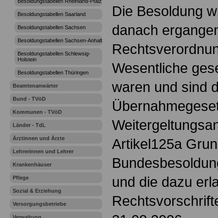
Besoldungstabellen Rheinland-Pfalz
Die Besoldung w
Besoldungstabellen Saarland
danach ergange
Besoldungstabellen Sachsen
Besoldungstabellen Sachsen-Anhalt
Rechtsverordnun
Besoldungstabellen Schlewsig-
Holstein
Wesentliche ges
Besoldungstabellen Thüringen
waren und sind 
Beamtenanwärter
Bund - TVöD
Übernahmegeset
Kommunen - TVöD
Weitergeltungsa
Länder - TdL
Ärztinnen und Ärzte
Artikel125a Gru
Lehrerinnen und Lehrer
Bundesbesoldun
Krankenhäuser
und die dazu er
Pflege
Sozial & Erziehung
Rechtsvorschrif
Versorgungsbetriebe
Verwaltung