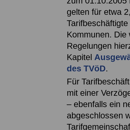
zum 01.10.2005 i
gelten für etwa 2
Tarifbeschäftigt
Kommunen. Die w
Regelungen hierz
Kapitel
Ausgewä
des TVöD
.
Für Tarifbeschäft
mit einer Verzög
– ebenfalls ein n
abgeschlossen w
Tarifgemeinschaf