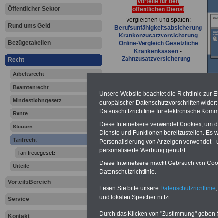
Vorteile für den
Öffentlicher Sektor
öffentlichen Dienst
Vergleichen und sparen:
Rund ums Geld
Berufsunfähigkeitsabsicherung
-
Krankenzusatzversicherung
-
Bezügetabellen
Online-Vergleich Gesetzliche
Krankenkassen
-
Zahnzusatzversicherung
-
Recht
Arbeitsrecht
Beamtenrecht
Ihr Berufsunfäh
Unsere Website beachtet die Richtlinie zur 
Mindestlohngesetz
europäischer Datenschutzvorschriften wide
Datenschutzrichtlinie für elektronische Komm
den Fall der Fä
Rente
Diese Internetseite verwendet Cookies, um 
Steuern
Leben
Dienste und Funktionen bereitzustellen. Es
Tarifrecht
Personalisierung von Anzeigen verwendet - un
personalisierte Werbung genutzt.
Tariftreuegesetz
Diese Internetseite macht Gebrauch von Cooki
Urteile
Datenschutzrichtlinie.
Tarifrecht f
VorteilsBereich
Lesen Sie bitte unsere
Datenschutzrichtlinie
,
und lokalen Speicher nutzt.
Service
öffentliche
Durch das Klicken von "Zustimmung" geben Sie
Kontakt