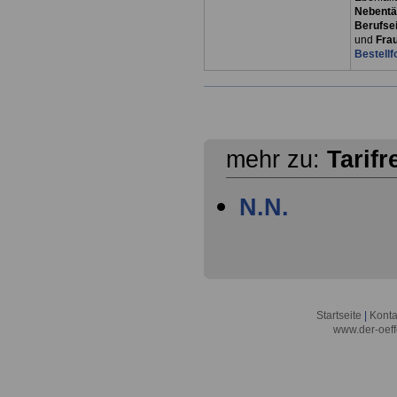
Nebentät
Berufsei
und
Fra
Bestellf
mehr zu:
Tarifr
N.N.
Startseite
|
Konta
www.der-oeff