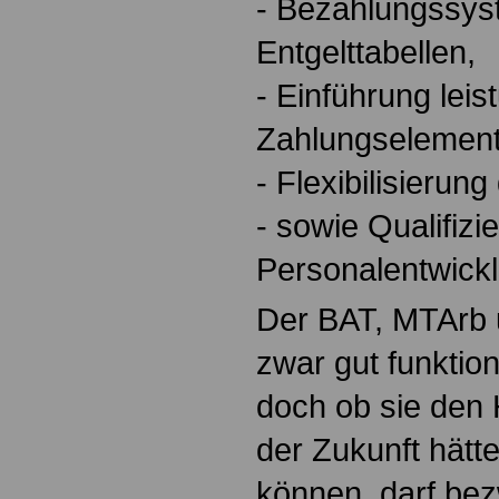
- Bezahlungssys
Entgelttabellen,
- Einführung lei
Zahlungselement
- Flexibilisierung
- sowie Qualifizie
Personalentwick
Der BAT, MTArb
zwar gut funktion
doch ob sie den
der Zukunft hätt
können, darf bez