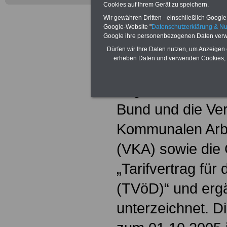
Cookies auf Ihrem Gerät zu speichern.
Das Tarifrecht fü
Wir gewähren Dritten - einschließlich Google -
Dienst wurde in
Google-Website "
Datenschutzerklärung & N
Google ihre personenbezogenen Daten verw
2006 vollständig
Dürfen wir Ihre Daten nutzen, um Anzeigen 
erheben Daten und verwenden Cookies, 
und TV-L haben
abgelöst. Am 13
Bund und die Ver
Kommunalen Arb
(VKA) sowie die
„Tarifvertrag für
(TVöD)“ und ergä
unterzeichnet. D