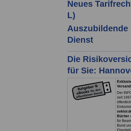
Neues Tarifrech
L)
Auszubildende 
Dienst
Die Risikovers
für Sie: Hanno
Exklusiv
Versand
Der INFO
seit 1997
öffentli
Einkomm
sektor.d
Bücher
für Bea
Bund un
Ebenfall