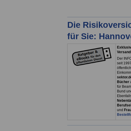
Die Risikovers
für Sie: Hanno
Exklusiv
Versand
Der INFO
seit 1997
öffentli
Einkomm
sektor.d
Bücher
für Bea
Bund un
Ebenfall
Nebentät
Berufsei
und
Fra
Bestellf