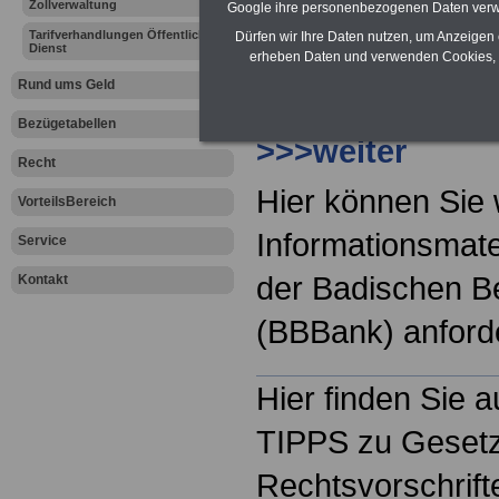
Zollverwaltung
Google ihre personenbezogenen Daten verw
Mehr Informatio
Tarifverhandlungen Öffentlicher
Dürfen wir Ihre Daten nutzen, um Anzeigen 
Dienst
vorteilhaften Kon
erheben Daten und verwenden Cookies, 
Rund ums Geld
Badischen Beam
Bezügetabellen
>>>weiter
Recht
Hier können Sie 
VorteilsBereich
Informationsmate
Service
der Badischen 
Kontakt
(BBBank) anfor
Hier finden Sie 
TIPPS zu Geset
Rechtsvorschrifte