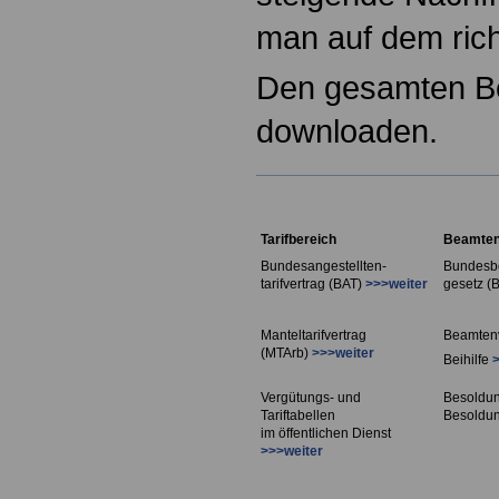
man auf dem rich
Den gesamten Be
downloaden.
Tarifbereich
Beamten
Bundesangestellten-
Bundesb
tarifvertrag (BAT)
>>>weiter
gesetz (
Manteltarifvertrag
Beamten
(MTArb)
>>>weiter
Beihilfe
Vergütungs- und
Besoldu
Tariftabellen
Besoldu
im öffentlichen Dienst
>>>weiter