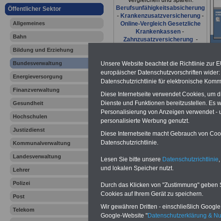
Vergleichen und sparen:
Berufsunfähigkeitsabsicherung
Öffentlicher Sektor
-
Krankenzusatzversicherung
-
Allgemeines
Online-Vergleich Gesetzliche
Krankenkassen
-
Bahn
Zahnzusatzversicherung
-
Bildung und Erziehung
Bundesverwaltung
Unsere Website beachtet die Richtlinie zur 
europäischer Datenschutzvorschriften wide
Ihr Berufsunfäh
Energieversorgung
Datenschutzrichtlinie für elektronische Komm
Finanzverwaltung
den Fall der Fä
Diese Internetseite verwendet Cookies, um 
Dienste und Funktionen bereitzustellen. Es
Gesundheit
Personalisierung von Anzeigen verwendet - un
Leben
Hochschulen
personalisierte Werbung genutzt.
Justizdienst
Diese Internetseite macht Gebrauch von Cooki
Datenschutzrichtlinie.
Kommunalverwaltung
Landesverwaltung
Lesen Sie bitte unsere
Datenschutzrichtlinie
,
Informatio
und lokalen Speicher nutzt.
Lehrer
und Arbeit
Polizei
Durch das Klicken von "Zustimmung" geben Sie
Cookies auf Ihrem Gerät zu speichern.
Post
Bundesver
Wir gewähren Dritten - einschließlich Google -
Telekom
Google-Website "
Datenschutzerklärung & N