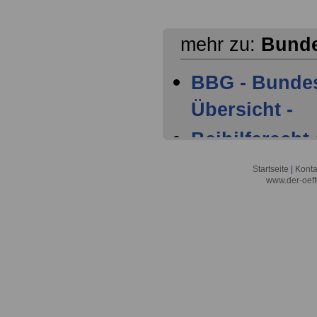
mehr zu:
Bunde
BBG - Bunde
Übersicht -
Beihilferech
Beihilfevorsc
Startseite
|
Konta
www.der-oeff
BhV -
Bundesbeamt
bis 25)
Bundesbeamt
bis 51)