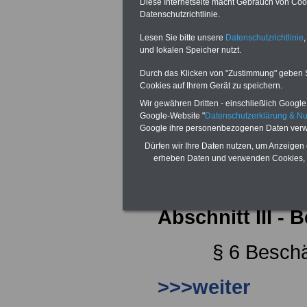
Diese Internetseite macht Gebrauch von Cooki
Datenschutzrichtlinie.
Abschnitt II - A
Lesen Sie bitte unsere
Datenschutzrichtlinie
,
und lokalen Speicher nutzt.
§ 4 Schrif
Durch das Klicken von "Zustimmung" geben Sie
Cookies auf Ihrem Gerät zu speichern.
>>>weiter
Wir gewähren Dritten - einschließlich Google -
Google-Website "
Datenschutzerklärung & N
§ 5 Probez
Google ihre personenbezogenen Daten verw
Dürfen wir Ihre Daten nutzen, um Anzeigen 
>>>weiter
erheben Daten und verwenden Cookies, 
Abschnitt III - 
§ 6 Beschä
>>>weiter