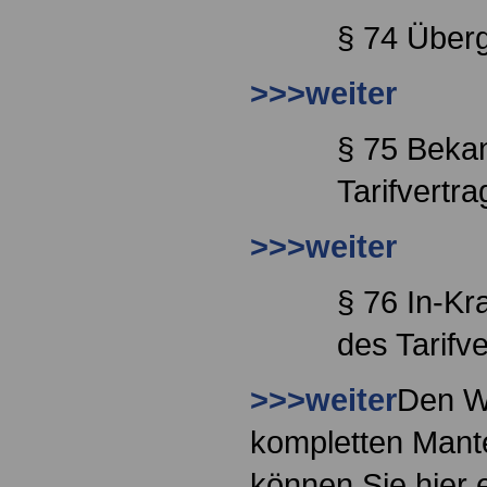
§ 74 Überg
>>>weiter
§ 75 Beka
Tarifvertr
>>>weiter
§ 76 In-Kr
des Tarifv
>>>weiter
Den W
kompletten Mante
können Sie hier