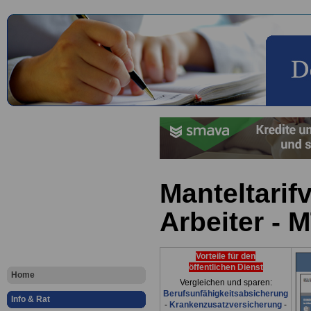
Manteltarifv
Arbeiter - 
Vorteile für den
öffentlichen Dienst
Home
Vergleichen und sparen:
Berufsunfähigkeitsabsicherung
Info & Rat
-
Krankenzusatzversicherung
-