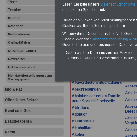
Lexikon für d
Tipps
Lesen Sie bitte unsere
Datenschutzrichtlinie
,
A
B
C
Termine
und lokalen Speicher nutzt.
K
L
M
N
O
P
Q
Bücher
Durch das Klicken von "Zustimmung" geben Sie
Cookies auf Ihrem Gerät zu speichern.
Ratgeber
.
Wir gewähren Dritten - einschließlich Google -
Publikationen
A
Anerke
Google-Website "
Datenschutzerklärung & N
OnlineBücher
Google ihre personenbezogenen Daten verw
Abänderungsklage
Anrec
Download-Center
Abfindung des nach-
Ansch
Dürfen wir Ihre Daten nutzen, um Anzeigen 
ehelichen Ehegatten-
erheben Daten und verwenden Cookies, 
Newsletter
Anspa
unterhalts
Anwal
Exklusivangebot
Abfindungen
Anwal
Mehrfachbestellungen zum
Abfindungsvereinbarungen
Vorzugspreis
Arbeit
Abgeordnetenentschädigung
Arbei
Info & Rat
Abschreibungen
Arbeit
Absinken der neuen Familie
Arbeit
Öffentlicher Sektor
unter Sozialhilfeschwelle
Arbeit
Abtretung
Rund ums Geld
Berech
Adoption
Arbeit
Akkordarbeit
Bezügetabellen
Verpfl
Alkoholiker
Arbeit
Recht
Altehen
Arbeit