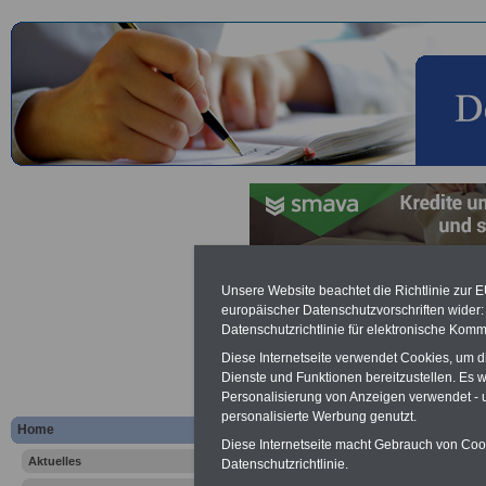
Lexikon Unterhaltsanspruch
Unsere Website beachtet die Richtlinie zur 
europäischer Datenschutzvorschriften wide
Datenschutzrichtlinie für elektronische Komm
Werbung mit Banner bzw. Text
Schon zum Festpreis von 250 Eu
Diese Internetseite verwendet Cookies, um 
Monate können Sie einen Banner 
Dienste und Funktionen bereitzustellen. Es
Website
frauen-im-oeffentliche
Personalisierung von Anzeigen verwendet - un
Interesse, einfach dieses
Formul
personalisierte Werbung genutzt.
Home
Ihre Wünsche!
Diese Internetseite macht Gebrauch von Cooki
Aktuelles
Datenschutzrichtlinie.