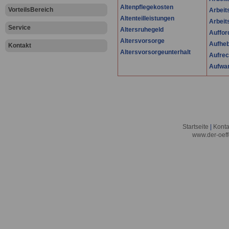
Altenpflegekosten
VorteilsBereich
Arbeit
Altenteilleistungen
Arbei
Service
Altersruhegeld
Auffor
Altersvorsorge
Aufheb
Kontakt
Altersvorsorgeunterhalt
Aufre
Aufwa
Startseite
|
Konta
www.der-oeff