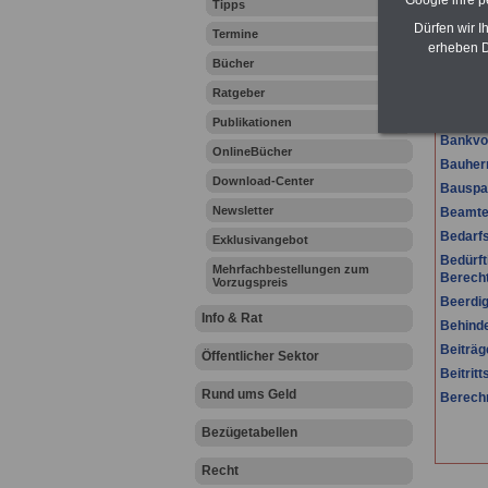
Google ihre 
Tipps
Dürfen wir I
Termine
erheben D
.
Bücher
B
Ratgeber
BAföG
Publikationen
Bankvo
OnlineBücher
Bauher
Download-Center
Bauspa
Newsletter
Beamte
Bedarfs
Exklusivangebot
Bedürft
Mehrfachbestellungen zum
Berecht
Vorzugspreis
Beerdi
Info & Rat
Behinde
Beiträg
Öffentlicher Sektor
Beitritt
Rund ums Geld
Berech
Bezügetabellen
Recht