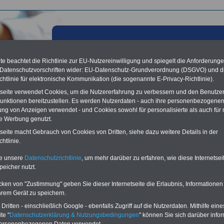
e beachtet die Richtlinie zur EU-Nutzereinwilligung und spiegelt die Anforderung
 Datenschutzvorschriften wider: EU-Datenschutz-Grundverordnung (DSGVO) und d
chtlinie für elektronische Kommunikation (die sogenannte E-Privacy-Richtlinie).
tseite verwendet Cookies, um die Nutzererfahrung zu verbessern und den Benutze
unktionen bereitzustellen. Es werden Nutzerdaten - auch ihre personenbezogenen
ung von Anzeigen verwendet - und Cookies sowohl für personalisierte als auch für 
te Werbung genutzt.
tseite macht Gebrauch von Cookies von Dritten, siehe dazu weitere Details in der
n Unterhaltsanspruch - Buchstabe B
htlinie.
 mit Banner bzw. Textlink:
Diesen Platz können Sie mieten! Schon zum
te unsere
Datenschutzrichtlinie
, um mehr darüber zu erfahren, wie diese Internetse
is von 250 Euro für 6 Monate oder 400 Euro für 12 Monate können Sie einen
peicher nutzt.
buchen, der auf allen Einzelseiten dieser Website
frauen-im-oeffentlichen-
de
eingeblendet wird. Bei Interesse, einfach dieses
Formular ausfüllen
oder
cken von "Zustimmung" geben Sie dieser Internetseite die Erlaubnis, Informationen
en Sie uns Ihre Wünsche!
hrem Gerät zu speichern.
ritten - einschließlich Google - ebenfalls Zugriff auf die Nutzerdaten. Mithilfe eine
Lexikon für den Unterhaltsanspruch
te "
Datenschutzerklärung & Nutzungsbedingungen
" können Sie sich darüber infor
A
B
C
D
E
F
G
H
I
J