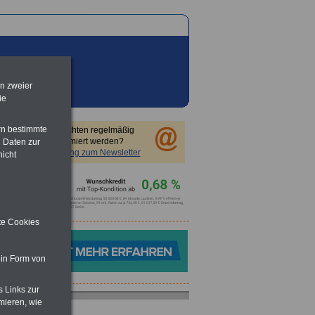
en zweier
ie
rn bestimmte
Sie möchten regelmäßig
informiert werden?
 Daten zur
Anmeldung zum Newsletter
nicht
ite Cookies
 in Form von
s Links zur
mieren, wie