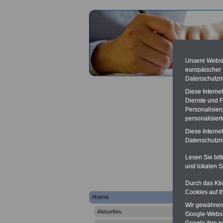
Unsere Websit
europäischer
Datenschutzri
Diese Interne
Dienste und F
Personalisier
personalisier
Diese Interne
Lexiko
Datenschutzric
Werbung
Lesen Sie bit
Festpre
und lokalen S
Banner 
dienst.
Durch das Kli
schreib
Cookies auf I
Home
Wir gewähren D
Aktuelles
Google-Websi