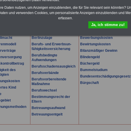
personenbezogenen Daten verwendet.
K
L
M
N
O
P
Q
R
S
T
U
V
W
X
Y
Z
hre Daten nutzen, um Anzeigen einzublenden, die für Sie relevant sein könnten? U
aten und verwenden Cookies, um personalisierte Anzeigen einzublenden und Me
erfassen.
Ja, ich stimme zu!
Bergmann
Betriebsaufgabe
Berliner Vortabelle
Beweislast
llmacht
Berlinzulage
Bewerbungskosten
renmodell
Berufs- und Erwerbsun-
Bewirtungskosten
fähigkeitsversicherung
rverträge
Bilanzmäßiger Gewinn
Berufsbedingte
nversorgung
Blindengeld
Aufwendungen
kontrollbetrag
Büchergeld
Berufsschadensausgleich
igkeit des
Bummelstudium
Berufsverbände
igten
Bundesentschädigungsgesetz
Berufsvorbereitende
gungskosten
Bürgschaft
Maßnahme
rtes Kind
Berufswechsel
e
Bestimmungsrecht der
sgebiet
Eltern
nungsmethoden
Betreuungsaufwand
Betreuungsentgelt