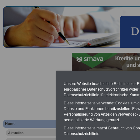
Lexikon Unterhaltsanspruch
Unsere Website beachtet die Richtlinie zur 
europäischer Datenschutzvorschriften wide
Datenschutzrichtlinie für elektronische Komm
Werbung mit Banner bzw. Text
Schon zum Festpreis von 250 Eu
Diese Internetseite verwendet Cookies, um 
Monate können Sie einen Banner 
Dienste und Funktionen bereitzustellen. Es
Website
frauen-im-oeffentliche
Personalisierung von Anzeigen verwendet - un
Interesse, einfach dieses
Formul
personalisierte Werbung genutzt.
Home
Ihre Wünsche!
Diese Internetseite macht Gebrauch von Cooki
Aktuelles
Datenschutzrichtlinie.