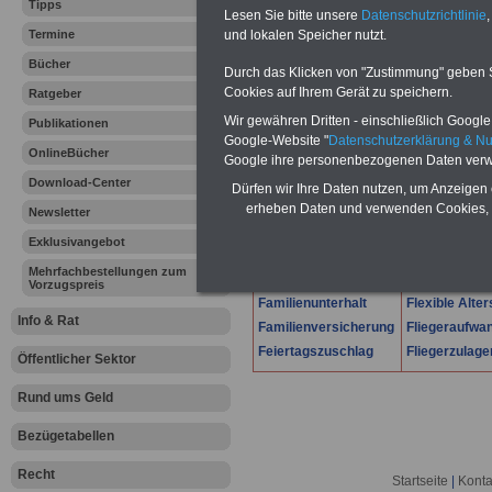
Lexikon für d
Tipps
Lesen Sie bitte unsere
Datenschutzrichtlinie
,
A
B
C
Termine
und lokalen Speicher nutzt.
K
L
M
N
O
P
Q
Bücher
Durch das Klicken von "Zustimmung" geben Sie
Cookies auf Ihrem Gerät zu speichern.
Ratgeber
.
Wir gewähren Dritten - einschließlich Google -
Publikationen
F
Ferienarbeit
Google-Website "
Datenschutzerklärung & N
OnlineBücher
Google ihre personenbezogenen Daten verw
Fahrerlaubnisentzug
Fiktive Einkü
Download-Center
Fahrtkosten
Fiktives Ein
Dürfen wir Ihre Daten nutzen, um Anzeigen 
und Sozialhilf
erheben Daten und verwenden Cookies, 
Newsletter
Fahrtkostenwegfall
Firmen-Pkw
Fahrtspesen
Exklusivangebot
Firmentelefo
Familienrechtlicher
Mehrfachbestellungen zum
Ausgleichsanspruch
Firmenwagen
Vorzugspreis
Familienunterhalt
Flexible Alte
Info & Rat
Familienversicherung
Fliegeraufwa
Feiertagszuschlag
Fliegerzulage
Öffentlicher Sektor
Rund ums Geld
Bezügetabellen
Recht
Startseite
|
Konta