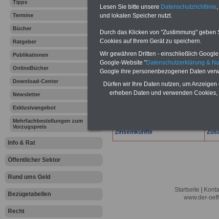
Lexikon für d
Tipps
Lesen Sie bitte unsere
Datenschutzrichtlinie
,
A
B
C
Termine
und lokalen Speicher nutzt.
K
L
M
N
O
P
Q
Bücher
Durch das Klicken von "Zustimmung" geben Sie
Cookies auf Ihrem Gerät zu speichern.
Ratgeber
.
Wir gewähren Dritten - einschließlich Google -
Publikationen
Z
Zivi
Google-Website "
Datenschutzerklärung & N
OnlineBücher
Google ihre personenbezogenen Daten verw
Zählkindervorteil
Zug
Download-Center
Zahnersatz
Zul
Dürfen wir Ihre Daten nutzen, um Anzeigen 
erheben Daten und verwenden Cookies, 
Newsletter
Zeitliche Begrenzung des
Zus
Unterhaltsanspruchs
Drit
Exklusivangebot
Zeitpunkt der
Zus
Mehrfachbestellungen zum
Unterhaltsleistung
nach
Vorzugspreis
Zinseinkünfte
Zusa
Info & Rat
Öffentlicher Sektor
Rund ums Geld
Startseite
|
Konta
Bezügetabellen
www.der-oeff
Recht