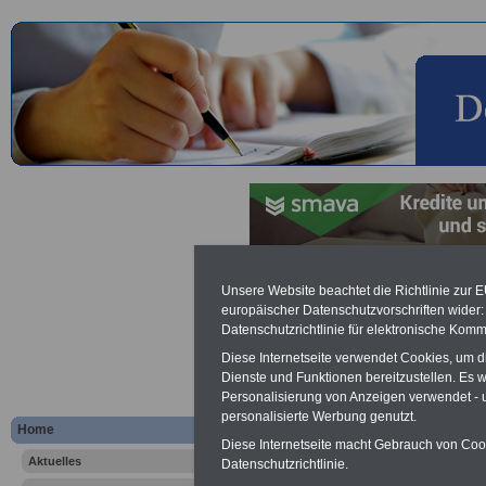
Lexikon Unterhaltsanspruch
Unsere Website beachtet die Richtlinie zur 
europäischer Datenschutzvorschriften wide
Datenschutzrichtlinie für elektronische Komm
Werbung mit Banner bzw. Text
Schon zum Festpreis von 250 Eu
Diese Internetseite verwendet Cookies, um 
Monate können Sie einen Banner 
Dienste und Funktionen bereitzustellen. Es
Website
frauen-im-oeffentliche
Personalisierung von Anzeigen verwendet - un
Interesse, einfach dieses
Formul
personalisierte Werbung genutzt.
Home
Ihre Wünsche!
Diese Internetseite macht Gebrauch von Cooki
Aktuelles
Datenschutzrichtlinie.