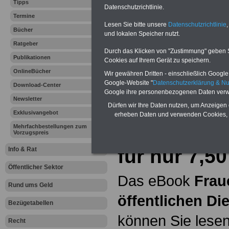
Tipps
Datenschutzrichtlinie.
Termine
Hier bieten wir
Lesen Sie bitte unsere
Datenschutzrichtlinie
,
Bücher
und lokalen Speicher nutzt.
ein umfangsreic
Ratgeber
Durch das Klicken von "Zustimmung" geben Sie
Publikationen
Unterhaltsanspru
Cookies auf Ihrem Gerät zu speichern.
OnlineBücher
Wir gewähren Dritten - einschließlich Google -
erläutern wir
"
Pa
Google-Website "
Datenschutzerklärung & N
Download-Center
Google ihre personenbezogenen Daten verw
Newsletter
Dürfen wir Ihre Daten nutzen, um Anzeigen 
eBook Frau
Exklusivangebot
erheben Daten und verwenden Cookies, 
Mehrfachbestellungen zum
öffentliche
Vorzugspreis
für nur 7,5
Info & Rat
Öffentlicher Sektor
Das eBook
Frau
Rund ums Geld
öffentlichen Di
Bezügetabellen
können Sie lesen
Recht