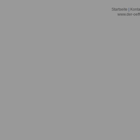
Startseite
|
Konta
www.der-oeff