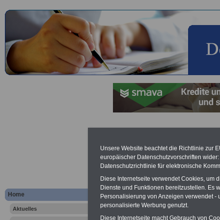
Pauschala
Unsere Website beachtet die Richtlinie zur 
europäischer Datenschutzvorschriften wide
Lexikon für 
Datenschutzrichtlinie für elektronische Komm
A
B
C
Diese Internetseite verwendet Cookies, um 
K
L
M
N
O
P
Dienste und Funktionen bereitzustellen. Es
Home
Personalisierung von Anzeigen verwendet - un
personalisierte Werbung genutzt.
Aktuelles
.
Diese Internetseite macht Gebrauch von Cooki