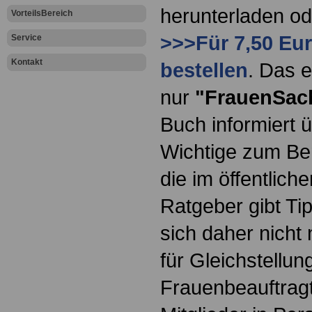
herunterladen o
VorteilsBereich
>>>Für 7,50 Eur
Service
Kontakt
bestellen
. Das e
nur
"FrauenSac
Buch informiert ü
Wichtige zum Ber
die im öffentlich
Ratgeber gibt Ti
sich daher nicht 
für Gleichstellun
Frauenbeauftragt