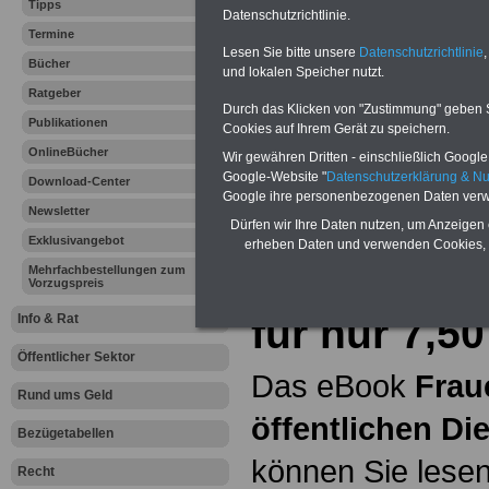
Tipps
Datenschutzrichtlinie.
Termine
Hier bieten wir
Lesen Sie bitte unsere
Datenschutzrichtlinie
,
Bücher
und lokalen Speicher nutzt.
ein umfangsreic
Ratgeber
Durch das Klicken von "Zustimmung" geben Sie
Publikationen
Unterhaltsanspru
Cookies auf Ihrem Gerät zu speichern.
OnlineBücher
Wir gewähren Dritten - einschließlich Google -
erläutern wir
"
Pe
Google-Website "
Datenschutzerklärung & N
Download-Center
Google ihre personenbezogenen Daten verw
Newsletter
Dürfen wir Ihre Daten nutzen, um Anzeigen 
eBook Frau
Exklusivangebot
erheben Daten und verwenden Cookies, 
Mehrfachbestellungen zum
öffentliche
Vorzugspreis
für nur 7,5
Info & Rat
Öffentlicher Sektor
Das eBook
Frau
Rund ums Geld
öffentlichen Di
Bezügetabellen
können Sie lesen
Recht