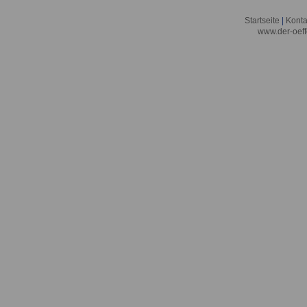
Startseite
|
Konta
www.der-oeff