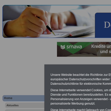
Personalrab
Unsere Website beachtet die Richtlinie zur 
europäischer Datenschutzvorschriften wide
Lexikon für 
Datenschutzrichtlinie für elektronische Komm
A
B
C
Diese Internetseite verwendet Cookies, um 
K
L
M
N
O
P
Dienste und Funktionen bereitzustellen. Es
Home
Personalisierung von Anzeigen verwendet - un
personalisierte Werbung genutzt.
Aktuelles
.
Diese Internetseite macht Gebrauch von Cooki