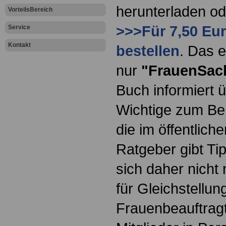
herunterladen o
VorteilsBereich
>>>Für 7,50 Eur
Service
Kontakt
bestellen
. Das e
nur
"FrauenSac
Buch informiert ü
Wichtige zum Ber
die im öffentlich
Ratgeber gibt Ti
sich daher nicht 
für Gleichstellun
Frauenbeauftragt