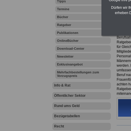
Google ihre 
Tipps
eBook 
Dürfen wir I
Termine
7,50 E
erheben D
Bücher
Das eBo
herunter
Ratgeber
es hier 
Das 216-
Publikationen
Berufsall
OnlineBücher
Ratgeber 
für Glei
Download-Center
Mitgliede
Personal
Newsletter
Männern 
Exklusivangebot
werden. D
umfassen
Mehrfachbestellungen zum
Beruf na
Vorzugspreis
Frauenfö
achten h
Info & Rat
Ratgeber
miteinan
Öffentlicher Sektor
Rund ums Geld
Bezügetabellen
Recht