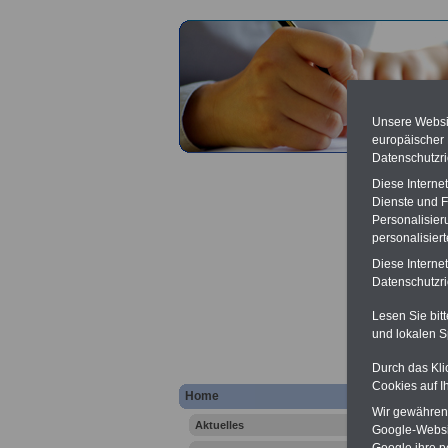
Unsere Websit
europäischer
Datenschutzri
Diese Interne
Dienste und F
Personalisier
personalisier
Diese Interne
Pflege
Datenschutzric
Lesen Sie bit
und lokalen S
Durch das Kli
Cookies auf I
.
Home
Wir gewähren D
Hier bie
Aktuelles
erläutern
Google-Websi