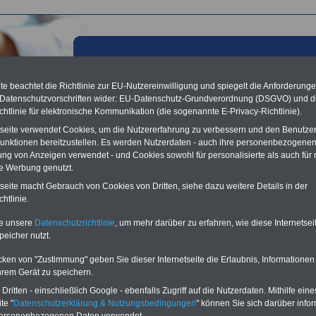
e beachtet die Richtlinie zur EU-Nutzereinwilligung und spiegelt die Anforderung
 Datenschutzvorschriften wider: EU-Datenschutz-Grundverordnung (DSGVO) und d
chtlinie für elektronische Kommunikation (die sogenannte E-Privacy-Richtlinie).
tseite verwendet Cookies, um die Nutzererfahrung zu verbessern und den Benutze
unktionen bereitzustellen. Es werden Nutzerdaten - auch ihre personenbezogenen
ung von Anzeigen verwendet - und Cookies sowohl für personalisierte als auch für 
te Werbung genutzt.
tseite macht Gebrauch von Cookies von Dritten, siehe dazu weitere Details in der
geld
htlinie.
Lexikon für den Unterhaltsanspruch
te unsere
Datenschutzrichtlinie
, um mehr darüber zu erfahren, wie diese Internetse
A
B
C
D
E
F
G
H
I
J
peicher nutzt.
K
L
M
N
O
P
Q
R
S
T
U
V
W
X
Y
Z
cken von "Zustimmung" geben Sie dieser Internetseite die Erlaubnis, Informationen
hrem Gerät zu speichern.
ritten - einschließlich Google - ebenfalls Zugriff auf die Nutzerdaten. Mithilfe eine
ten wir ein umfangsreiches Lexikon zum Unterhaltsanspruch, beispielsweise
 wir
"
Pflegegeld
"
.
te "
Datenschutzerklärung & Nutzungsbedingungen
" können Sie sich darüber infor