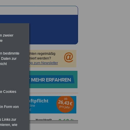
en zweier
ie
rn bestimmte
Sie möchten regelmäßig
informiert werden?
 Daten zur
Anmeldung zum Newsletter
nicht
ite Cookies
 in Form von
s Links zur
mieren, wie