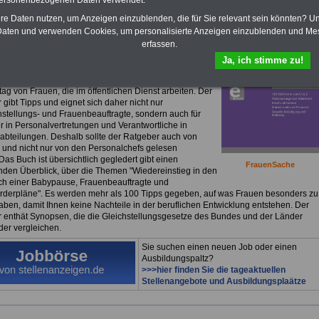
personenbezogenen Daten verwendet.
Frauen im öffentlichen Dienst für nur
hre Daten nutzen, um Anzeigen einzublenden, die für Sie relevant sein könnten? U
uro
aten und verwenden Cookies, um personalisierte Anzeigen einzublenden und Me
erfassen.
ok
Frauen im öffentlichen Dienst
können Sie lesen,
laden oder ausdrucken.
>>>Für 7,50 Euro können Sie
Ja, ich stimme zu!
bestellen
. Das eBook ist nicht nur
"FrauenSache"
.
seitige Buch informiert über alles Wichtige zum
tag von Frauen, die im öffentlichen Dienst arbeiten. Der
gibt Tipps und eignet sich daher nicht nur
chstellungs- und Frauenbeauftragte, sondern auch für
r in Personalvertretungen und Verantwortliche in
abteilungen. Deshalb sollte der Ratgeber auch von
und nicht nur von den Personalchefs gelesen
as Buch ist übersichtlich gegledert gibt einen
FrauenSache
den Überblick, über die Themen "Wiedereinstieg in den
ch einer Babypause, Frauenbeauftragte und
rderpläne". Es werden mehr als 100 Tipps gegeben, auf was Frauen besonders zu
aben, damit Ihnen keine Nachteile in der beruflichen Entwicklung entstehen. Der
 enthät Synopsen, die die Gleichstellungsgesetze des Bundes und der Länder
der vergleichen.
Sie suchen einen neuen Job oder einen
Ausbildungspaltz?
>>>hier finden Sie die tageaktuellen
Stellenangebote und Ausbildungsplaätze