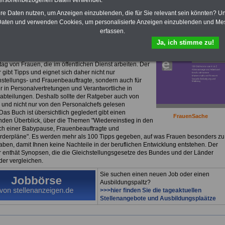
personenbezogenen Daten verwendet.
Frauen im öffentlichen Dienst für nur
hre Daten nutzen, um Anzeigen einzublenden, die für Sie relevant sein könnten? U
uro
aten und verwenden Cookies, um personalisierte Anzeigen einzublenden und Me
erfassen.
ok
Frauen im öffentlichen Dienst
können Sie lesen,
laden oder ausdrucken.
>>>Für 7,50 Euro können Sie
Ja, ich stimme zu!
bestellen
. Das eBook ist nicht nur
"FrauenSache"
.
seitige Buch informiert über alles Wichtige zum
tag von Frauen, die im öffentlichen Dienst arbeiten. Der
gibt Tipps und eignet sich daher nicht nur
chstellungs- und Frauenbeauftragte, sondern auch für
r in Personalvertretungen und Verantwortliche in
abteilungen. Deshalb sollte der Ratgeber auch von
und nicht nur von den Personalchefs gelesen
as Buch ist übersichtlich gegledert gibt einen
FrauenSache
den Überblick, über die Themen "Wiedereinstieg in den
ch einer Babypause, Frauenbeauftragte und
rderpläne". Es werden mehr als 100 Tipps gegeben, auf was Frauen besonders zu
aben, damit Ihnen keine Nachteile in der beruflichen Entwicklung entstehen. Der
 enthät Synopsen, die die Gleichstellungsgesetze des Bundes und der Länder
der vergleichen.
Sie suchen einen neuen Job oder einen
Ausbildungspaltz?
>>>hier finden Sie die tageaktuellen
Stellenangebote und Ausbildungsplaätze