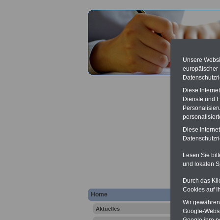
Unsere Websit
europäischer
Datenschutzri
Diese Interne
Dienste und F
Personalisier
personalisier
Diese Interne
Postv
Datenschutzric
Lesen Sie bit
und lokalen S
Durch das Kli
Cookies auf I
.
Home
Wir gewähren D
Hier bie
Aktuelles
erläutern
Google-Websi