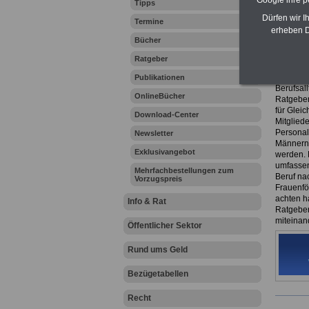
Google ihre 
Tipps
eBook 
Dürfen wir I
Termine
7,50 E
erheben D
Bücher
Das eBo
herunter
Ratgeber
es hier 
Das 216-
Publikationen
Berufsall
OnlineBücher
Ratgeber 
für Glei
Download-Center
Mitgliede
Personal
Newsletter
Männern 
Exklusivangebot
werden. D
umfassen
Mehrfachbestellungen zum
Beruf na
Vorzugspreis
Frauenfö
achten h
Info & Rat
Ratgeber
miteinan
Öffentlicher Sektor
Rund ums Geld
Bezügetabellen
Recht