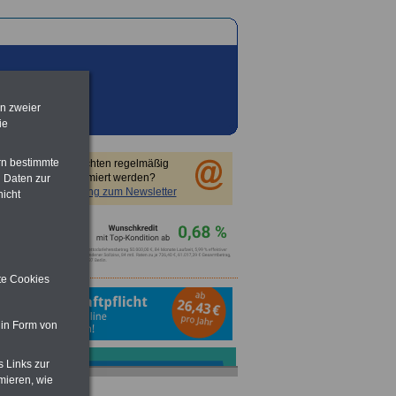
en zweier
ie
rn bestimmte
Sie möchten regelmäßig
informiert werden?
 Daten zur
Anmeldung zum Newsletter
nicht
ite Cookies
 in Form von
s Links zur
mieren, wie