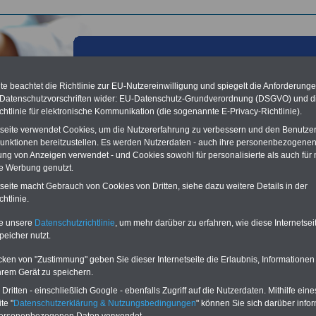
e beachtet die Richtlinie zur EU-Nutzereinwilligung und spiegelt die Anforderung
 Datenschutzvorschriften wider: EU-Datenschutz-Grundverordnung (DSGVO) und d
chtlinie für elektronische Kommunikation (die sogenannte E-Privacy-Richtlinie).
tseite verwendet Cookies, um die Nutzererfahrung zu verbessern und den Benutze
unktionen bereitzustellen. Es werden Nutzerdaten - auch ihre personenbezogenen
ung von Anzeigen verwendet - und Cookies sowohl für personalisierte als auch für 
te Werbung genutzt.
tseite macht Gebrauch von Cookies von Dritten, siehe dazu weitere Details in der
ersicherung
htlinie.
Lexikon für den Unterhaltsanspruch
te unsere
Datenschutzrichtlinie
, um mehr darüber zu erfahren, wie diese Internetse
A
B
C
D
E
F
G
H
I
J
peicher nutzt.
K
L
M
N
O
P
Q
R
S
T
U
V
W
X
Y
Z
cken von "Zustimmung" geben Sie dieser Internetseite die Erlaubnis, Informationen
hrem Gerät zu speichern.
ritten - einschließlich Google - ebenfalls Zugriff auf die Nutzerdaten. Mithilfe eine
ten wir ein umfangsreiches Lexikon zum Unterhaltsanspruch, beispielsweise
 wir
"
Postversicherung
"
.
te "
Datenschutzerklärung & Nutzungsbedingungen
" können Sie sich darüber infor