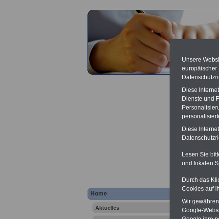
Unsere Websit
europäischer
Datenschutzri
Diese Interne
Dienste und F
Personalisier
personalisier
Diese Interne
Präge
Datenschutzric
Lesen Sie bit
und lokalen S
Durch das Kli
Cookies auf I
.
Home
Wir gewähren D
Hier bie
Aktuelles
erläutern
Google-Websi