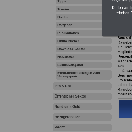
Google ihre 
Tipps
eBook 
Dürfen wir I
Termine
7,50 E
erheben D
Bücher
Das eBo
herunter
Ratgeber
es hier 
Das 216-
Publikationen
Berufsall
OnlineBücher
Ratgeber 
für Glei
Download-Center
Mitgliede
Personal
Newsletter
Männern 
Exklusivangebot
werden. D
umfassen
Mehrfachbestellungen zum
Beruf na
Vorzugspreis
Frauenfö
achten h
Info & Rat
Ratgeber
miteinan
Öffentlicher Sektor
Rund ums Geld
Bezügetabellen
Recht