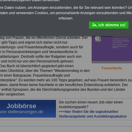
personenbezogenen Daten verwendet.
Frauen im öffentlichen Dienst für nur
hre Daten nutzen, um Anzeigen einzublenden, die für Sie relevant sein könnten? U
uro
aten und verwenden Cookies, um personalisierte Anzeigen einzublenden und Me
erfassen.
ok
Frauen im öffentlichen Dienst
können Sie lesen,
laden oder ausdrucken.
>>>Für 7,50 Euro können Sie
Ja, ich stimme zu!
bestellen
. Das eBook ist nicht nur
"FrauenSache"
.
seitige Buch informiert über alles Wichtige zum
tag von Frauen, die im öffentlichen Dienst arbeiten. Der
gibt Tipps und eignet sich daher nicht nur
chstellungs- und Frauenbeauftragte, sondern auch für
r in Personalvertretungen und Verantwortliche in
abteilungen. Deshalb sollte der Ratgeber auch von
und nicht nur von den Personalchefs gelesen
as Buch ist übersichtlich gegledert gibt einen
FrauenSache
den Überblick, über die Themen "Wiedereinstieg in den
ch einer Babypause, Frauenbeauftragte und
rderpläne". Es werden mehr als 100 Tipps gegeben, auf was Frauen besonders zu
aben, damit Ihnen keine Nachteile in der beruflichen Entwicklung entstehen. Der
 enthät Synopsen, die die Gleichstellungsgesetze des Bundes und der Länder
der vergleichen.
Sie suchen einen neuen Job oder einen
Ausbildungspaltz?
>>>hier finden Sie die tageaktuellen
Stellenangebote und Ausbildungsplaätze