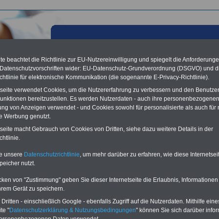
e beachtet die Richtlinie zur EU-Nutzereinwilligung und spiegelt die Anforderung
 Datenschutzvorschriften wider: EU-Datenschutz-Grundverordnung (DSGVO) und d
chtlinie für elektronische Kommunikation (die sogenannte E-Privacy-Richtlinie).
tseite verwendet Cookies, um die Nutzererfahrung zu verbessern und den Benutze
unktionen bereitzustellen. Es werden Nutzerdaten - auch ihre personenbezogenen
ung von Anzeigen verwendet - und Cookies sowohl für personalisierte als auch für 
te Werbung genutzt.
tseite macht Gebrauch von Cookies von Dritten, siehe dazu weitere Details in der
nde Einkünfte
htlinie.
Lexikon für den Unterhaltsanspruch
te unsere
Datenschutzrichtlinie
, um mehr darüber zu erfahren, wie diese Internetse
A
B
C
D
E
F
G
H
I
J
peicher nutzt.
K
L
M
N
O
P
Q
R
S
T
U
V
W
X
Y
Z
cken von "Zustimmung" geben Sie dieser Internetseite die Erlaubnis, Informationen
hrem Gerät zu speichern.
ritten - einschließlich Google - ebenfalls Zugriff auf die Nutzerdaten. Mithilfe eine
ten wir ein umfangsreiches Lexikon zum Unterhaltsanspruch, beispielsweise
 wir
"
Prägende Einkünfte
"
.
te "
Datenschutzerklärung & Nutzungsbedingungen
" können Sie sich darüber infor