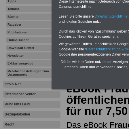
Tipps
Diese Internetseite macht Gebrauch von Cooki
Datenschutzrichtlinie.
.
Termine
Lesen Sie bitte unsere
Datenschutzrichtlinie
,
Bücher
und lokalen Speicher nutzt.
Hier bieten wir
Ratgeber
Durch das Klicken von "Zustimmung" geben Sie
Publikationen
ein umfangsreic
Cookies auf Ihrem Gerät zu speichern.
OnlineBücher
Wir gewähren Dritten - einschließlich Google -
Unterhaltsanspru
Download-Center
Google-Website "
Datenschutzerklärung & N
Google ihre personenbezogenen Daten verw
erläutern wir
"
Pr
Newsletter
Dürfen wir Ihre Daten nutzen, um Anzeigen 
Exklusivangebot
Behandlungsko
erheben Daten und verwenden Cookies, 
Mehrfachbestellungen zum
Vorzugspreis
Info & Rat
eBook Frau
Öffentlicher Sektor
öffentliche
Rund ums Geld
für nur 7,5
Bezügetabellen
Das eBook
Frau
Recht