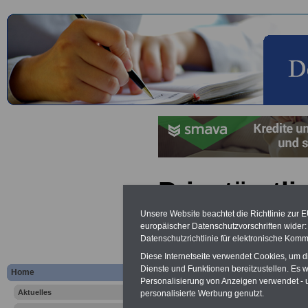
Privatärztli
Behandlun
Unsere Website beachtet die Richtlinie zur 
europäischer Datenschutzvorschriften wide
Datenschutzrichtlinie für elektronische Komm
Lexikon für 
Diese Internetseite verwendet Cookies, um 
A
B
C
Dienste und Funktionen bereitzustellen. Es
Home
K
L
M
N
O
P
Personalisierung von Anzeigen verwendet - un
Aktuelles
personalisierte Werbung genutzt.