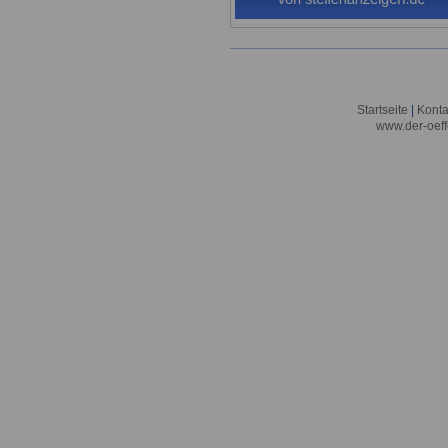
Startseite
|
Konta
www.der-oeff