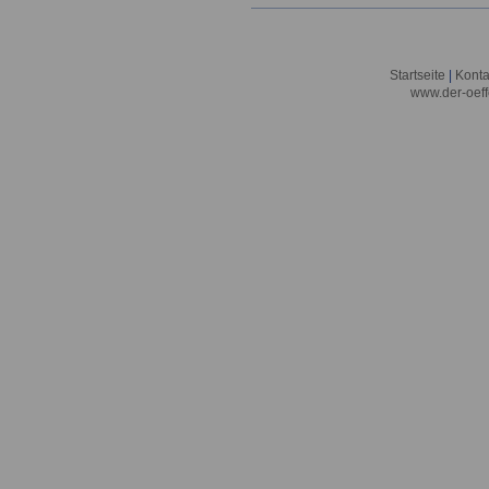
Startseite
|
Konta
www.der-oeff