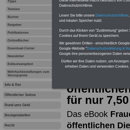
Diese Internetseite macht Gebrauch von Cooki
Tipps
Datenschutzrichtlinie.
Termine
Hier bieten wir
Lesen Sie bitte unsere
Datenschutzrichtlinie
,
Bücher
und lokalen Speicher nutzt.
ein umfangsreic
Ratgeber
Durch das Klicken von "Zustimmung" geben Sie
Publikationen
Unterhaltsanspru
Cookies auf Ihrem Gerät zu speichern.
OnlineBücher
Wir gewähren Dritten - einschließlich Google -
erläutern wir
"
Ps
Google-Website "
Datenschutzerklärung & N
Download-Center
Google ihre personenbezogenen Daten verw
Erkrankungen
"
.
Newsletter
Dürfen wir Ihre Daten nutzen, um Anzeigen 
Exklusivangebot
erheben Daten und verwenden Cookies, 
Mehrfachbestellungen zum
eBook Frau
Vorzugspreis
öffentliche
Info & Rat
Öffentlicher Sektor
für nur 7,5
Rund ums Geld
Das eBook
Frau
Bezügetabellen
öffentlichen Di
Recht