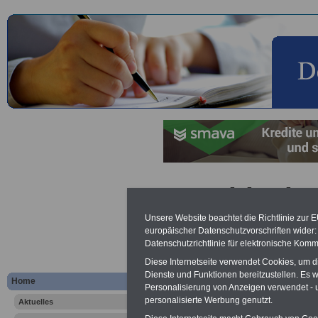
Psychische
Unsere Website beachtet die Richtlinie zur 
europäischer Datenschutzvorschriften wide
Lexikon für 
Datenschutzrichtlinie für elektronische Komm
A
B
C
K
L
M
N
O
P
Diese Internetseite verwendet Cookies, um 
Dienste und Funktionen bereitzustellen. Es
Home
Personalisierung von Anzeigen verwendet - un
personalisierte Werbung genutzt.
Aktuelles
.