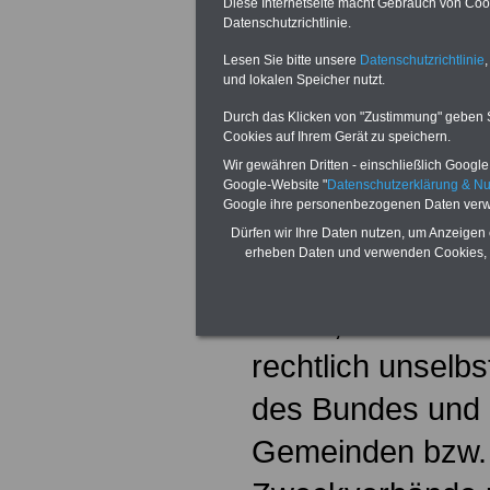
Mio. Frauen und 
Diese Internetseite macht Gebrauch von Cooki
Datenschutzrichtlinie.
Energie- und Ve
Lesen Sie bitte unsere
Datenschutzrichtlinie
,
und lokalen Speicher nutzt.
sowie ausgeglied
Durch das Klicken von "Zustimmung" geben Sie
Verkehrsbetriebe
Cookies auf Ihrem Gerät zu speichern.
Wir gewähren Dritten - einschließlich Google -
Google-Website "
Datenschutzerklärung & N
Google ihre personenbezogenen Daten verw
Öffentlicher Dien
Dürfen wir Ihre Daten nutzen, um Anzeigen 
erheben Daten und verwenden Cookies, 
- Unmittelbarer 
Ämter, Behörden
rechtlich unselb
des Bundes und 
Gemeinden bzw.