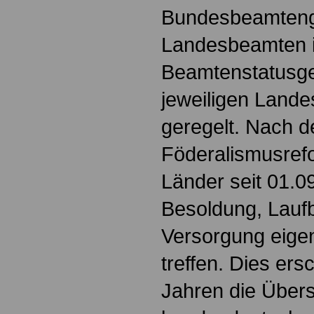
Bundesbeamtenge
Landesbeamten 
Beamtenstatusge
jeweiligen Land
geregelt. Nach d
Föderalismusref
Länder seit 01.0
Besoldung, Lauf
Versorgung eige
treffen. Dies ers
Jahren die Übersi