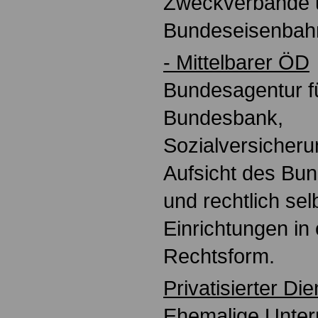
Zweckverbände 
Bundeseisenbah
- Mittelbarer ÖD
Bundesagentur fü
Bundesbank,
Sozialversicheru
Aufsicht des Bu
und rechtlich se
Einrichtungen in ö
Rechtsform.
Privatisierter Di
Ehemalige Unte