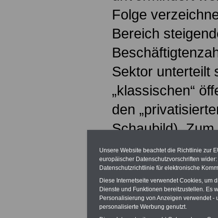
Folge verzeichnet
Bereich steigend
Beschäftigtenzahl
Sektor unterteilt 
„klassischen“ öff
den „privatisiert
Schaubild). Zum 
zählen auch rech
Unsere Website beachtet die Richtlinie zur 
europäischer Datenschutzvorschriften wide
Einrichtungen in
Datenschutzrichtlinie für elektronische Komm
Diese Internetseite verwendet Cookies, um 
mit überwiegend ö
Dienste und Funktionen bereitzustellen. Es
Personalisierung von Anzeigen verwendet - un
Beteiligung. Dort
personalisierte Werbung genutzt.