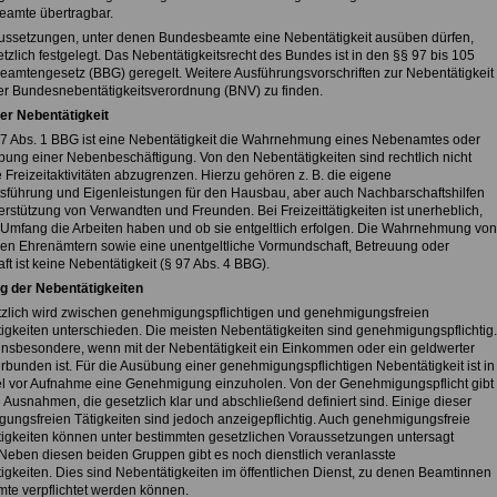
amte übertragbar.
ussetzungen, unter denen Bundesbeamte eine Nebentätigkeit ausüben dürfen,
tzlich festgelegt. Das Nebentätigkeitsrecht des Bundes ist in den §§ 97 bis 105
amtengesetz (BBG) geregelt. Weitere Ausführungsvorschriften zur Nebentätigkeit
der Bundesnebentätigkeitsverordnung (BNV) zu finden.
der Nebentätigkeit
7 Abs. 1 BBG ist eine Nebentätigkeit die Wahrnehmung eines Nebenamtes oder
bung einer Nebenbeschäftigung. Von den Nebentätigkeiten sind rechtlich nicht
 Freizeitaktivitäten abzugrenzen. Hierzu gehören z. B. die eigene
sführung und Eigenleistungen für den Hausbau, aber auch Nachbarschaftshilfen
rstützung von Verwandten und Freunden. Bei Freizeittätigkeiten ist unerheblich,
Umfang die Arbeiten haben und ob sie entgeltlich erfolgen. Die Wahrnehmung von
chen Ehrenämtern sowie eine unentgeltliche Vormundschaft, Betreuung oder
ft ist keine Nebentätigkeit (§ 97 Abs. 4 BBG).
ng der Nebentätigkeiten
zlich wird zwischen genehmigungspflichtigen und genehmigungsfreien
igkeiten unterschieden. Die meisten Nebentätigkeiten sind genehmigungspflichtig.
t insbesondere, wenn mit der Nebentätigkeit ein Einkommen oder ein geldwerter
erbunden ist. Für die Ausübung einer genehmigungspflichtigen Nebentätigkeit ist in
l vor Aufnahme eine Genehmigung einzuholen. Von der Genehmigungspflicht gibt
 Ausnahmen, die gesetzlich klar und abschließend definiert sind. Einige dieser
ungsfreien Tätigkeiten sind jedoch anzeigepflichtig. Auch genehmigungsfreie
igkeiten können unter bestimmten gesetzlichen Voraussetzungen untersagt
Neben diesen beiden Gruppen gibt es noch dienstlich veranlasste
igkeiten. Dies sind Nebentätigkeiten im öffentlichen Dienst, zu denen Beamtinnen
te verpflichtet werden können.