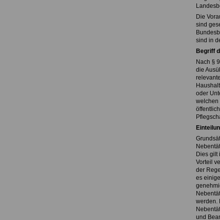
Landesbe
Die Vora
sind gese
Bundesbe
sind in 
Begriff 
Nach § 9
die Ausü
relevante
Haushalt
oder Unte
welchen 
öffentli
Pflegscha
Einteilu
Grundsät
Nebentät
Dies gil
Vorteil v
der Rege
es einige
genehmig
Nebentät
werden. 
Nebentät
und Beam