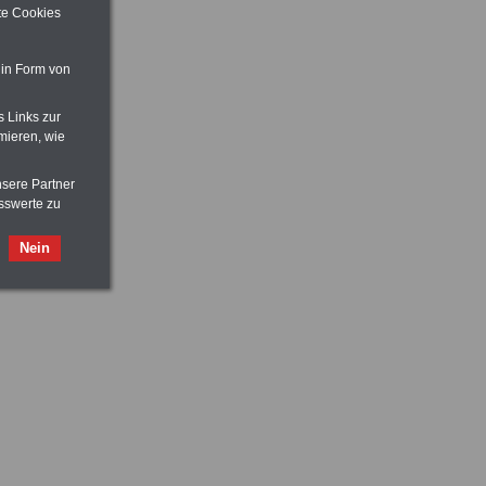
ite Cookies
 in Form von
s Links zur
mieren, wie
nsere Partner
sswerte zu
Nein