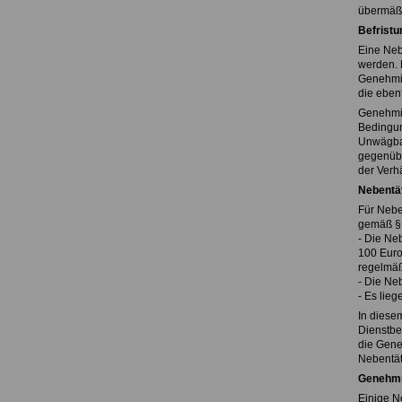
übermäßi
Befristu
Eine Neb
werden. D
Genehmig
die eben
Genehmig
Bedingun
Unwägbar
gegenübe
der Verh
Nebentät
Für Nebe
gemäß § 
- Die Ne
100 Euro
regelmäß
- Die Neb
- Es lie
In diesem
Dienstbe
die Geneh
Nebentäti
Genehmi
Einige N