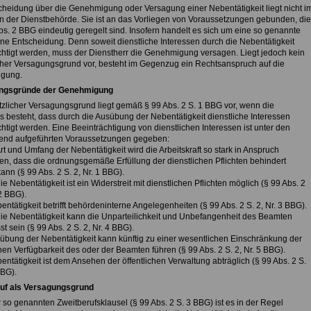
cheidung über die Genehmigung oder Versagung einer Nebentätigkeit liegt nicht i
 der Dienstbehörde. Sie ist an das Vorliegen von Voraussetzungen gebunden, die
bs. 2 BBG eindeutig geregelt sind. Insofern handelt es sich um eine so genannte
e Entscheidung. Denn soweit dienstliche Interessen durch die Nebentätigkeit
chtigt werden, muss der Dienstherr die Genehmigung versagen. Liegt jedoch kein
cher Versagungsgrund vor, besteht im Gegenzug ein Rechtsanspruch auf die
gung.
ngsgründe der Genehmigung
tzlicher Versagungsgrund liegt gemäß § 99 Abs. 2 S. 1 BBG vor, wenn die
s besteht, dass durch die Ausübung der Nebentätigkeit dienstliche Interessen
htigt werden. Eine Beeinträchtigung von dienstlichen Interessen ist unter den
end aufgeführten Voraussetzungen gegeben:
rt und Umfang der Nebentätigkeit wird die Arbeitskraft so stark in Anspruch
, dass die ordnungsgemäße Erfüllung der dienstlichen Pflichten behindert
nn (§ 99 Abs. 2 S. 2, Nr. 1 BBG).
ie Nebentätigkeit ist ein Widerstreit mit dienstlichen Pflichten möglich (§ 99 Abs. 2
 2 BBG).
entätigkeit betrifft behördeninterne Angelegenheiten (§ 99 Abs. 2 S. 2, Nr. 3 BBG).
die Nebentätigkeit kann die Unparteilichkeit und Unbefangenheit des Beamten
st sein (§ 99 Abs. 2 S. 2, Nr. 4 BBG).
sübung der Nebentätigkeit kann künftig zu einer wesentlichen Einschränkung der
hen Verfügbarkeit des oder der Beamten führen (§ 99 Abs. 2 S. 2, Nr. 5 BBG).
entätigkeit ist dem Ansehen der öffentlichen Verwaltung abträglich (§ 99 Abs. 2 S.
BBG).
uf als Versagungsgrund
 so genannten Zweitberufsklausel (§ 99 Abs. 2 S. 3 BBG) ist es in der Regel