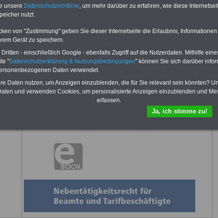
te unsere
Datenschutzrichtlinie
, um mehr darüber zu erfahren, wie diese Internetse
peicher nutzt.
cken von "Zustimmung" geben Sie dieser Internetseite die Erlaubnis, Informationen
fsunfähigkeitsschutz - Für den Fall der Fälle: Hannoversche Leben
hrem Gerät zu speichern.
ritten - einschließlich Google - ebenfalls Zugriff auf die Nutzerdaten. Mithilfe eine
sicht von "Rund ums Geld"
te "
Datenschutzerklärung & Nutzungsbedingungen
" können Sie sich darüber infor
personenbezogenen Daten verwendet.
hre Daten nutzen, um Anzeigen einzublenden, die für Sie relevant sein könnten? U
aten und verwenden Cookies, um personalisierte Anzeigen einzublenden und Me
erfassen.
Ja, ich stimme zu!