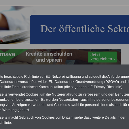
e beachtet die Richtlinie zur EU-Nutzereinwilligung und spiegelt die Anforderung
ätigkeitsrecht für Beamtinnen und Beamten sowie
 Datenschutzvorschriften wider: EU-Datenschutz-Grundverordnung (DSGVO) und d
eschäftigten im öffentlichen Dienst
chtlinie für elektronische Kommunikation (die sogenannte E-Privacy-Richtlinie).
Vorteile für den
tseite verwendet Cookies, um die Nutzererfahrung zu verbessern und den Benutze
ffentlichen Dienst
unktionen bereitzustellen. Es werden Nutzerdaten - auch ihre personenbezogenen
ung von Anzeigen verwendet - und Cookies sowohl für personalisierte als auch für 
gleichen und sparen:
nfähigkeitsabsicherung
te Werbung genutzt.
enzusatzversicherung
-
tseite macht Gebrauch von Cookies von Dritten, siehe dazu weitere Details in der
-Vergleich Gesetzliche
htlinie.
Krankenkassen
-
zusatzversicherung
-