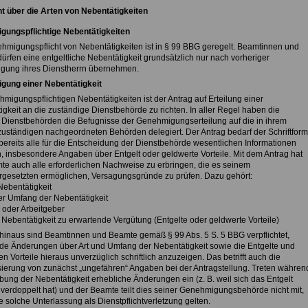
t über die Arten von Nebentätigkeiten
ungspflichtige Nebentätigkeiten
hmigungspflicht von Nebentätigkeiten ist in § 99 BBG geregelt. Beamtinnen und
ürfen eine entgeltliche Nebentätigkeit grundsätzlich nur nach vorheriger
ung ihres Dienstherrn übernehmen.
ung einer Nebentätigkeit
migungspflichtigen Nebentätigkeiten ist der Antrag auf Erteilung einer
gkeit an die zuständige Dienstbehörde zu richten. In aller Regel haben die
 Dienstbehörden die Befugnisse der Genehmigungserteilung auf die in ihrem
zuständigen nachgeordneten Behörden delegiert. Der Antrag bedarf der Schriftform
bereits alle für die Entscheidung der Dienstbehörde wesentlichen Informationen
n, insbesondere Angaben über Entgelt oder geldwerte Vorteile. Mit dem Antrag hat
te auch alle erforderlichen Nachweise zu erbringen, die es seinem
rgesetzten ermöglichen, Versagungsgründe zu prüfen. Dazu gehört:
 Nebentätigkeit
her Umfang der Nebentätigkeit
- oder Arbeitgeber
 Nebentätigkeit zu erwartende Vergütung (Entgelte oder geldwerte Vorteile)
hinaus sind Beamtinnen und Beamte gemäß § 99 Abs. 5 S. 5 BBG verpflichtet,
nde Änderungen über Art und Umfang der Nebentätigkeit sowie die Entgelte und
n Vorteile hieraus unverzüglich schriftlich anzuzeigen. Das betrifft auch die
sierung von zunächst „ungefähren“ Angaben bei der Antragstellung. Treten währen
bung der Nebentätigkeit erhebliche Änderungen ein (z. B. weil sich das Entgelt
 verdoppelt hat) und der Beamte teilt dies seiner Genehmigungsbehörde nicht mit,
 solche Unterlassung als Dienstpflichtverletzung gelten.