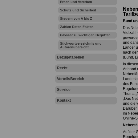
Erben und Vererben
Nebent
Schutz und Sicherheit
Tarifb
Steuern von A bis Z
Bund un
Zahlen Daten Fakten
Das Neben
Vielzahl 
Glossar zu wichtigen Begriffen
geworden
und daneb
Stichwortverzeichnis und
Autorenübersicht
Länder u
nach dem
Bezügetabellen
(Bund, 
In diese
Recht
Anhand d
Nebentät
VorteilsBereich
Landesbe
des Bunde
Regelung
Service
Thema „M
„Das Nebe
Kontakt
und die 
Darüber 
im Neben
Online-S
Nebentä
Auf der 
Regelung