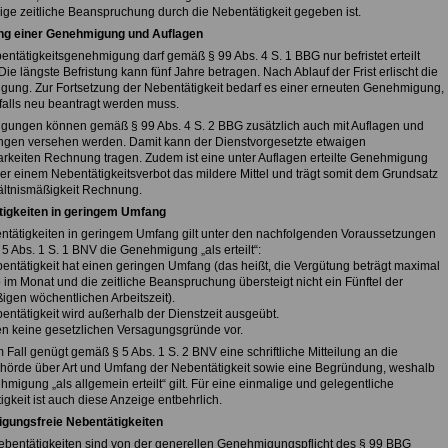
ge zeitliche Beanspruchung durch die Nebentätigkeit gegeben ist.
ng einer Genehmigung und Auflagen
entätigkeitsgenehmigung darf gemäß § 99 Abs. 4 S. 1 BBG nur befristet erteilt
ie längste Befristung kann fünf Jahre betragen. Nach Ablauf der Frist erlischt die
ung. Zur Fortsetzung der Nebentätigkeit bedarf es einer erneuten Genehmigung,
falls neu beantragt werden muss.
ungen können gemäß § 99 Abs. 4 S. 2 BBG zusätzlich auch mit Auflagen und
gen versehen werden. Damit kann der Dienstvorgesetzte etwaigen
keiten Rechnung tragen. Zudem ist eine unter Auflagen erteilte Genehmigung
r einem Nebentätigkeitsverbot das mildere Mittel und trägt somit dem Grundsatz
ältnismäßigkeit Rechnung.
igkeiten in geringem Umfang
ntätigkeiten in geringem Umfang gilt unter den nachfolgenden Voraussetzungen
5 Abs. 1 S. 1 BNV die Genehmigung „als erteilt“:
bentätigkeit hat einen geringen Umfang (das heißt, die Vergütung beträgt maximal
 im Monat und die zeitliche Beanspruchung übersteigt nicht ein Fünftel der
igen wöchentlichen Arbeitszeit).
entätigkeit wird außerhalb der Dienstzeit ausgeübt.
gen keine gesetzlichen Versagungsgründe vor.
 Fall genügt gemäß § 5 Abs. 1 S. 2 BNV eine schriftliche Mitteilung an die
hörde über Art und Umfang der Nebentätigkeit sowie eine Begründung, weshalb
migung „als allgemein erteilt“ gilt. Für eine einmalige und gelegentliche
gkeit ist auch diese Anzeige entbehrlich.
gungsfreie Nebentätigkeiten
ebentätigkeiten sind von der generellen Genehmigungspflicht des § 99 BBG