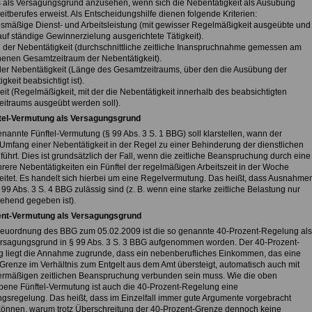
s als Versagungsgrund anzusehen, wenn sich die Nebentätigkeit als Ausübung
itberufes erweist. Als Entscheidungshilfe dienen folgende Kriterien:
smäßige Dienst- und Arbeitsleistung (mit gewisser Regelmäßigkeit ausgeübte und
uf ständige Gewinnerzielung ausgerichtete Tätigkeit).
 der Nebentätigkeit (durchschnittliche zeitliche Inanspruchnahme gemessen am
enen Gesamtzeitraum der Nebentätigkeit).
der Nebentätigkeit (Länge des Gesamtzeitraums, über den die Ausübung der
gkeit beabsichtigt ist).
eit (Regelmäßigkeit, mit der die Nebentätigkeit innerhalb des beabsichtigten
itraums ausgeübt werden soll).
tel-Vermutung als Versagungsgrund
nannte Fünftel-Vermutung (§ 99 Abs. 3 S. 1 BBG) soll klarstellen, wann der
e Umfang einer Nebentätigkeit in der Regel zu einer Behinderung der dienstlichen
 führt. Dies ist grundsätzlich der Fall, wenn die zeitliche Beanspruchung durch eine
rere Nebentätigkeiten ein Fünftel der regelmäßigen Arbeitszeit in der Woche
eitet. Es handelt sich hierbei um eine Regelvermutung. Das heißt, dass Ausnahme
9 Abs. 3 S. 4 BBG zulässig sind (z. B. wenn eine starke zeitliche Belastung nur
ehend gegeben ist).
ent-Vermutung als Versagungsgrund
Neuordnung des BBG zum 05.02.2009 ist die so genannte 40-Prozent-Regelung als
rsagungsgrund in § 99 Abs. 3 S. 3 BBG aufgenommen worden. Der 40-Prozent-
 liegt die Annahme zugrunde, dass ein nebenberufliches Einkommen, das eine
Grenze im Verhältnis zum Entgelt aus dem Amt übersteigt, automatisch auch mit
ermäßigen zeitlichen Beanspruchung verbunden sein muss. Wie die oben
bene Fünftel-Vermutung ist auch die 40-Prozent-Regelung eine
gsregelung. Das heißt, dass im Einzelfall immer gute Argumente vorgebracht
önnen, warum trotz Überschreitung der 40-Prozent-Grenze dennoch keine