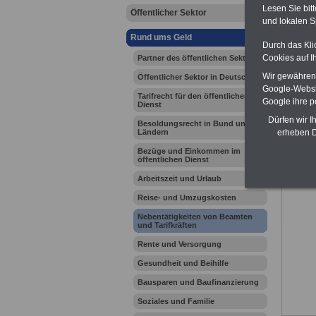
Lesen Sie bit
Öffentlicher Sektor
und lokalen S
Rund ums Geld
Durch das Kli
Ihr Beru
Cookies auf I
Partner des öffentlichen Sektors
Wir gewähren D
Öffentlicher Sektor in Deutschland
Zur Über
Google-Websi
Tarifrecht für den öffentlichen
Google ihre 
Dienst
Dürfen wir I
Besoldungsrecht in Bund und
Ländern
erheben D
Bezüge und Einkommen im
öffentlichen Dienst
Arbeitszeit und Urlaub
Reise- und Umzugskosten
Nebentätigkeiten von Beamten
und Tarifkräften
Rente und Versorgung
Gesundheit und Beihilfe
Bausparen und Baufinanzierung
Soziales und Familie