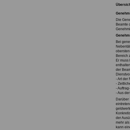
Übersich
Genehmig
Die Gene
Beamte d
Genehmig
Genehmig
Bei geneh
Nebentäti
obersten
Bereich 
Er muss 
enthalte
der Beam
Dienstvo
- Art der
- Zeitlic
- Auftrag
- Aus der
Darüber 
eintrete
geldwerte
Konkreti
der Ausü
mehr als
kann eine