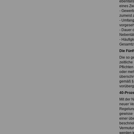
ebenfall
eines Zwe
- Gewerb
zumeist a
- Umfang
vorgeseh
- Dauer 
Nebentäti
- Häufigk
Gesamtze
Die Fünf
Die so ge
zeitlich
Pflichten
oder meh
überschr
gemäß § 9
vorüberg
40-Proz
Mit der 
neuer Ve
Regelung
gewisse 
einer üb
beschrie
Vermutun
werden k