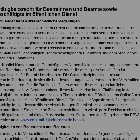
ätigkeitsrecht für Beamtinnen und Beamte sowie
eschäftigte im öffentlichen Dienst
d Länder haben unterschiedliche Regelungen
tätigkeitsrecht im öffentlichen Dienst ist eine komplizierte Materie. Durch eine
von unterschiedlichen Vorschriften ist dieses Rechtsgebiet sehr unübersichtlich
. Es gibt verschiedene gesetzliche Bestimmungen für Bundes- und Landesbeamt
en tarifliche Regelungen für Arbeiter und Angestellte (Tarifbeschäftigte) in Bund,
nd den Kommunen. Welche Rechtsvorschriften zum Tragen kommen, richtet sich
 Status des Beschäftigten (Tarifbeschäftigter oder Beamter) und dem Arbeitgeber
Land oder Kommune).
m Kapitel können nur die Grundzüge des Nebentätigkeitsrechts dargestellt werden.
er Regelungen für Bundesbeamte werden die wichtigsten Vorschriften im
igkeitsrecht für Beamte beschrieben. Die Grundprinzipien sind auch auf
amte übertragbar, da sich die Landesregelungen weitgehend an den Vorschriften
s orientieren. Für die Tarifbeschäftigten werden die wichtigsten tariflichen
en vorgestellt. Außerdem umfasst dieses Kapitel eine kurze Einführung in das
inijob“. Mehr Informationen zu allen Themen bietet der DBW in einem OnlineBuch
ntätigkeitsrecht im öffentlichen Dienst“. Dort sind die Aspekte vertieft dargestellt
wichtigsten landesspezifische Abweichungen übersichtlich zusammengestellt.
hinaus finden Sie auch eine Zusammenstellung der wichtigsten Rechtsvorschriften
 tätigkeitsrecht und einige Musterschreiben. Sie können den Ratgeber beim DBW-
ervice unter
www.nebentätigkeitsrecht.de
bestellen.
tigkeiten von Beamtinnen und Beamten
Grundlage der Vorschriften für Bundesbeamte werden nachfolgend die wichtigsten
en zur Nebentätigkeit ausgeführt. Die Ausführungen sind grundsätzlich auch auf