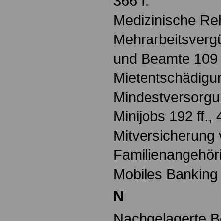
366 f.
Medizinische Reh
Mehrarbeitsverg
und Beamte 109
Mietentschädigu
Mindestversorgun
Minijobs 192 ff., 
Mitversicherung
Familienangehör
Mobiles Banking
N
Nachgelagerte B