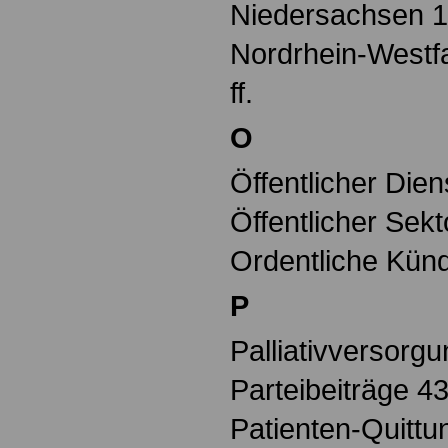
Niedersachsen 138
Nordrhein-Westfa
ff.
O
Öffentlicher Diens
Öffentlicher Sekto
Ordentliche Kün
P
Palliativversorg
Parteibeiträge 4
Patienten-Quittu