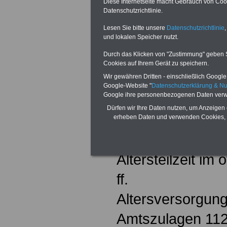
Abruf-Dispokredi
Diese Internetseite macht Gebrauch von Cooki
Datenschutzrichtlinie.
Allgemeine Arbe
Lesen Sie bitte unsere
Datenschutzrichtlinie
,
Alterseinkünfteg
und lokalen Speicher nutzt.
Durch das Klicken von "Zustimmung" geben Sie
Altersgrenzen 32,
Cookies auf Ihrem Gerät zu speichern.
Altersrenten 199
Wir gewähren Dritten - einschließlich Google -
Google-Website "
Datenschutzerklärung & N
Google ihre personenbezogenen Daten verw
Altersrenten für
Dürfen wir Ihre Daten nutzen, um Anzeigen 
Altersrückstellu
erheben Daten und verwenden Cookies, 
Altersstruktur 44
Altersteilzeit im 
ff.
Altersversorgun
Amtszulagen 11