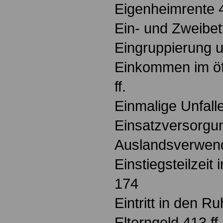
Eigenheimrente 
Ein- und Zweibe
Eingruppierung u
Einkommen im öff
ff.
Einmalige Unfal
Einsatzversorgu
Auslandsverwen
Einstiegsteilzeit
174
Eintritt in den R
Elterngeld 413 ff.