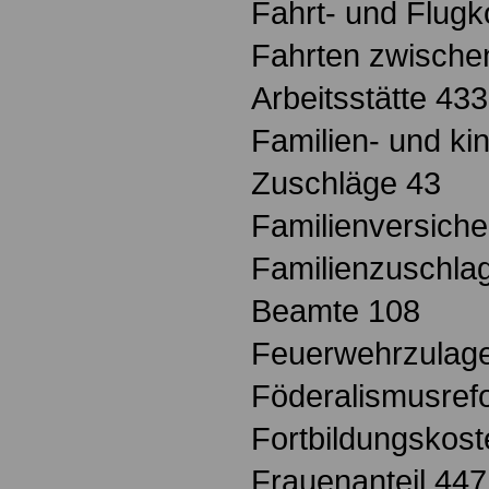
Fahrt- und Flugk
Fahrten zwisch
Arbeitsstätte 433
Familien- und k
Zuschläge 43
Familienversich
Familienzuschla
Beamte 108
Feuerwehrzulag
Föderalismusrefo
Fortbildungskos
Frauenanteil 447