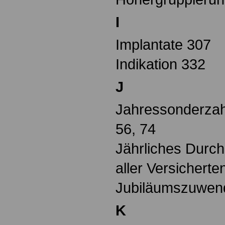
I
Implantate 307
Indikation 332
J
Jahressonderzah
56, 74
Jährliches Durc
aller Versicherte
Jubiläumszuwend
K