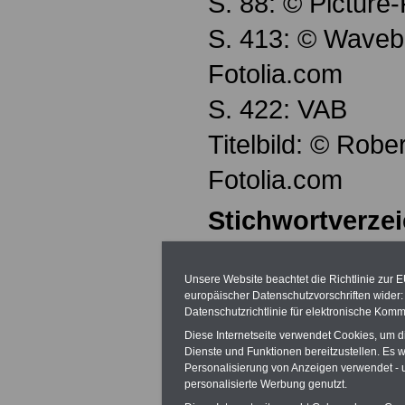
S. 88: © Picture
S. 413: © Waveb
Fotolia.com
S. 422: VAB
Titelbild: © Rob
Fotolia.com
Stichwortverze
A
Unsere Website beachtet die Richtlinie zur 
Abfindungen 427
europäischer Datenschutzvorschriften wide
Datenschutzrichtlinie für elektronische Komm
Abgeltungssteuer
Diese Internetseite verwendet Cookies, um 
Dienste und Funktionen bereitzustellen. Es
Abordnung 38
Personalisierung von Anzeigen verwendet - un
personalisierte Werbung genutzt.