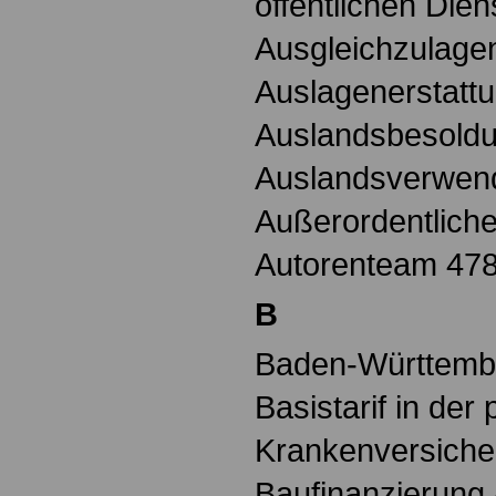
öffentlichen Dien
Ausgleichzulage
Auslagenerstatt
Auslandsbesold
Auslandsverwen
Außerordentlich
Autorenteam 478 
B
Baden-Württember
Basistarif in der 
Krankenversiche
Baufinanzierung 