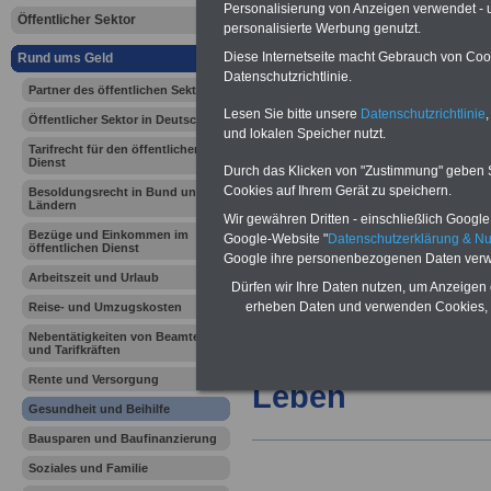
Personalisierung von Anzeigen verwendet - un
Öffentlicher Sektor
Ländern - Ü
personalisierte Werbung genutzt.
Diese Internetseite macht Gebrauch von Cooki
Rund ums Geld
Datenschutzrichtlinie.
Partner des öffentlichen Sektors
Vorteile für den
öffentlichen Dienst
Lesen Sie bitte unsere
Datenschutzrichtlinie
,
Öffentlicher Sektor in Deutschland
und lokalen Speicher nutzt.
Vergleichen und sparen:
Tarifrecht für den öffentlichen
Berufsunfähigkeitsabsicherung
Dienst
-
Krankenzusatzversicherung
-
Durch das Klicken von "Zustimmung" geben Sie
Online-Vergleich Gesetzliche
Cookies auf Ihrem Gerät zu speichern.
Besoldungsrecht in Bund und
Krankenkassen
-
Ländern
Wir gewähren Dritten - einschließlich Google -
Zahnzusatzversicherung
-
Bezüge und Einkommen im
Google-Website "
Datenschutzerklärung & N
öffentlichen Dienst
Google ihre personenbezogenen Daten verw
Arbeitszeit und Urlaub
Dürfen wir Ihre Daten nutzen, um Anzeigen 
Ihr Berufsunfäh
erheben Daten und verwenden Cookies, 
Reise- und Umzugskosten
Nebentätigkeiten von Beamten
den Fall der Fä
und Tarifkräften
Rente und Versorgung
Leben
Gesundheit und Beihilfe
Bausparen und Baufinanzierung
Soziales und Familie