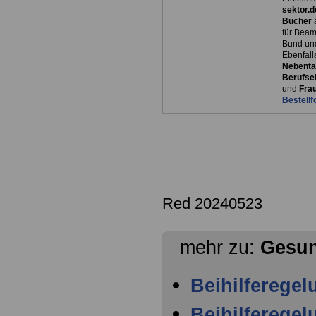
sektor.d
Bücher
für Bea
Bund un
Ebenfall
Nebentät
Berufsei
und
Fra
Bestellf
Red 20240523
mehr zu:
Gesun
Beihilferege
Beihilferegel