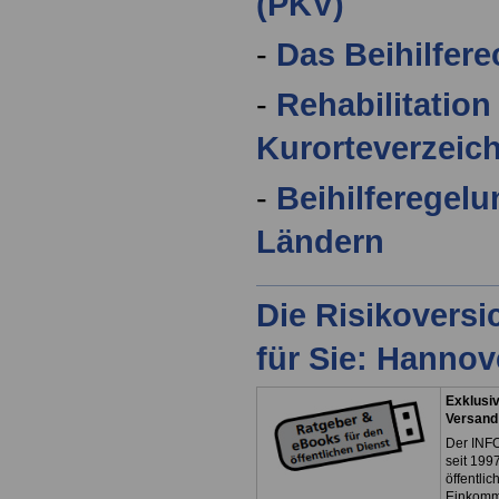
(PKV)
-
Das Beihilfer
-
Rehabilitatio
Kurorteverzeic
-
Beihilferegelu
Ländern
Die Risikovers
für Sie: Hanno
Exklusiv
Versand
Der INFO
seit 1997
öffentli
Einkomm