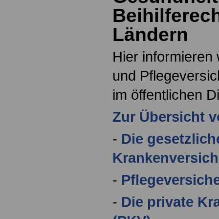
Beihilferec
Ländern
Hier informieren
und Pflegeversic
im öffentlichen D
Zur Übersicht 
-
Die gesetzlich
Krankenversic
-
Pflegeversich
-
Die private K