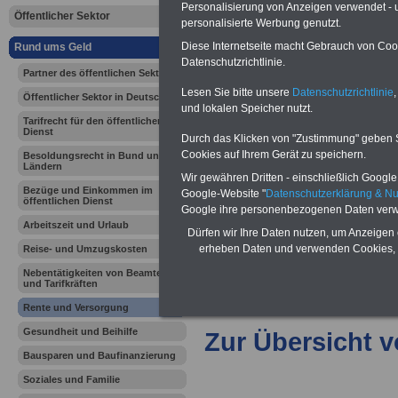
Vorteile für den
Personalisierung von Anzeigen verwendet - un
Öffentlicher Sektor
öffentlichen Dienst
personalisierte Werbung genutzt.
Vergleichen und sparen:
Diese Internetseite macht Gebrauch von Cooki
Rund ums Geld
Berufsunfähigkeitsabsicherung
Datenschutzrichtlinie.
-
Krankenzusatzversicherung
-
Partner des öffentlichen Sektors
Online-Vergleich Gesetzliche
Lesen Sie bitte unsere
Datenschutzrichtlinie
,
Krankenkassen
-
Öffentlicher Sektor in Deutschland
Zahnzusatzversicherung
-
und lokalen Speicher nutzt.
Tarifrecht für den öffentlichen
Dienst
Durch das Klicken von "Zustimmung" geben Sie
Cookies auf Ihrem Gerät zu speichern.
Besoldungsrecht in Bund und
Ländern
Ihr Berufsunfäh
Wir gewähren Dritten - einschließlich Google -
Bezüge und Einkommen im
Google-Website "
Datenschutzerklärung & N
öffentlichen Dienst
den Fall der Fä
Google ihre personenbezogenen Daten verw
Arbeitszeit und Urlaub
Dürfen wir Ihre Daten nutzen, um Anzeigen 
Leben
erheben Daten und verwenden Cookies, 
Reise- und Umzugskosten
Nebentätigkeiten von Beamten
und Tarifkräften
Rente und Versorgung
Gesundheit und Beihilfe
Zur Übersicht 
Bausparen und Baufinanzierung
Soziales und Familie