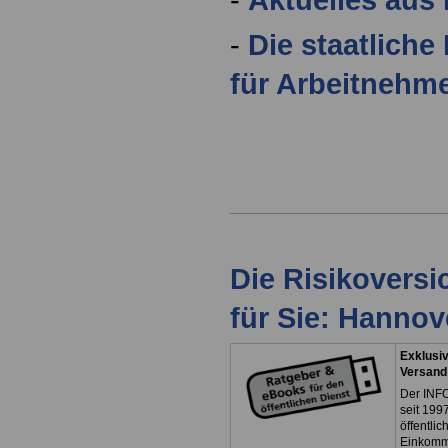
-
Die staatliche
für Arbeitnehm
Die Risikovers
für Sie: Hanno
Exklusiv
Versand
Der INFO
seit 1997
öffentli
Einkomm