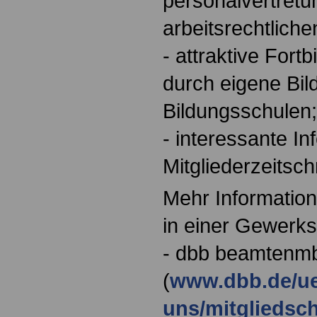
personalvertretu
arbeitsrechtlich
- attraktive Fort
durch eigene Bil
Bildungsschulen;
- interessante In
Mitgliederzeitschr
Mehr Information
in einer Gewerks
- dbb beamtenmb
(
www.dbb.de/ue
uns/mitgliedsch