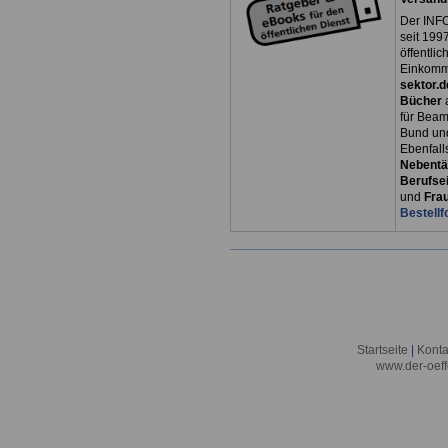
Der INFO
seit 1997
öffentli
Einkomm
sektor.d
Bücher
für Bea
Bund un
Ebenfall
Nebentät
Berufsei
und
Fra
Bestellf
Startseite
|
Konta
www.der-oeff