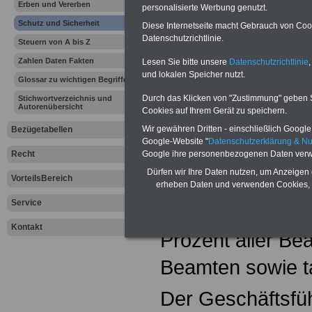
Erben und Vererben
personalisierte Werbung genutzt.
Gewerkschaft l
Schutz und Sicherheit
Diese Internetseite macht Gebrauch von Cooki
Datenschutzrichtlinie.
Steuern von A bis Z
Die Gewerkschaf
Zahlen Daten Fakten
Lesen Sie bitte unsere
Datenschutzrichtlinie
,
jeher für die In
und lokalen Speicher nutzt.
Glossar zu wichtigen Begriffen
der Arbeitnehme
Durch das Klicken von "Zustimmung" geben Sie
Stichwortverzeichnis und
Autorenübersicht
Cookies auf Ihrem Gerät zu speichern.
Organisationsgra
Wir gewähren Dritten - einschließlich Google -
Bezügetabellen
Google-Website "
Datenschutzerklärung & N
Wirtschaft nur b
Recht
Google ihre personenbezogenen Daten verw
Dürfen wir Ihre Daten nutzen, um Anzeigen 
VorteilsBereich
liegt, organisie
erheben Daten und verwenden Cookies, 
Service
des öffentlichen
Kontakt
Prozent aller Be
Beamten sowie ta
Der Geschäftsfü