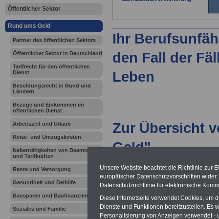
Öffentlicher Sektor
Rund ums Geld
Ihr Berufsunfäh
Partner des öffentlichen Sektors
den Fall der Fä
Öffentlicher Sektor in Deutschland
Tarifrecht für den öffentlichen
Leben
Dienst
Besoldungsrecht in Bund und
Ländern
Bezüge und Einkommen im
öffentlichen Dienst
Zur Übersicht 
Arbeitszeit und Urlaub
Reise- und Umzugskosten
Geld"
Nebentätigkeiten von Beamten
und Tarifkräften
Unsere Website beachtet die Richtlinie zur 
Rente und Versorgung
europäischer Datenschutzvorschriften wide
Gesundheit und Beihilfe
Schutz und 
Datenschutzrichtlinie für elektronische Komm
Bausparen und Baufinanzierung
Diese Internetseite verwendet Cookies, um 
Dienste und Funktionen bereitzustellen. Es
Die Mitgliedscha
Soziales und Familie
Personalisierung von Anzeigen verwendet - un