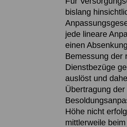
Für Versorgung
bislang hinsichtli
Anpassungsgeset
jede lineare Anp
einen Absenkungs
Bemessung der r
Dienstbezüge g
auslöst und dahe
Übertragung der
Besoldungsanpas
Höhe nicht erfolg
mittlerweile beim