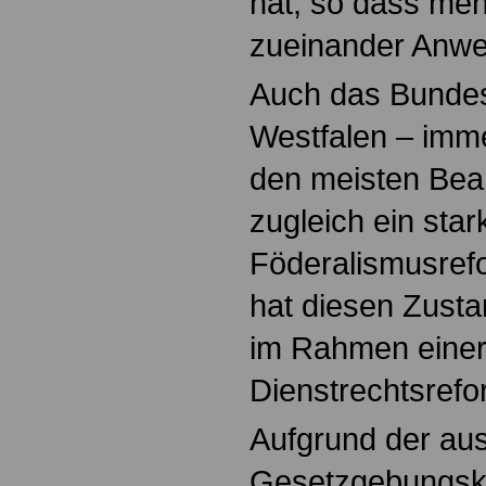
hat, so dass meh
zueinander Anwe
Auch das Bundes
Westfalen – imm
den meisten Bea
zugleich ein star
Föderalismusrefo
hat diesen Zusta
im Rahmen eine
Dienstrechtsrefor
Aufgrund der au
Gesetzgebungsk