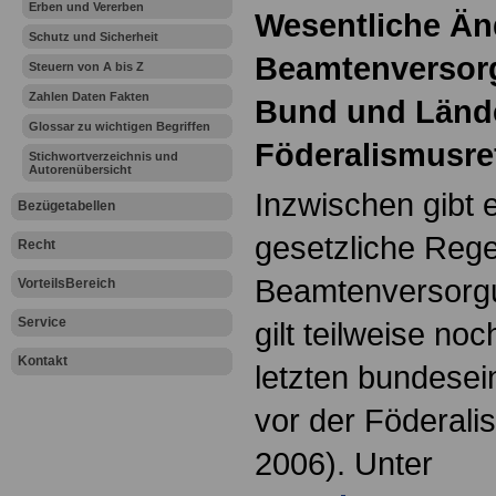
Erben und Vererben
Wesentliche Ä
Schutz und Sicherheit
Beamtenversorg
Steuern von A bis Z
Zahlen Daten Fakten
Bund und Lände
Glossar zu wichtigen Begriffen
Föderalismusr
Stichwortverzeichnis und
Autorenübersicht
Inzwischen gibt 
Bezügetabellen
gesetzliche Reg
Recht
Beamtenversorg
VorteilsBereich
Service
gilt teilweise n
Kontakt
letzten bundesei
vor der Föderal
2006). Unter