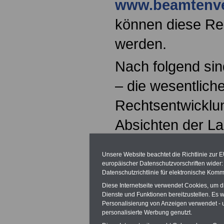
www.beamtenve
können diese Re
werden.
Nach folgend sin
– die wesentlich
Rechtsentwicklun
Absichten der La
Übergang der
Unsere Website beachtet die Richtlinie zur 
Gesetzgebungsk
europäischer Datenschutzvorschriften wide
Datenschutzrichtlinie für elektronische Komm
Beamtenversorgu
Diese Internetseite verwendet Cookies, um 
Dienste und Funktionen bereitzustellen. Es
Ein Anspruch au
Personalisierung von Anzeigen verwendet - un
personalisierte Werbung genutzt.