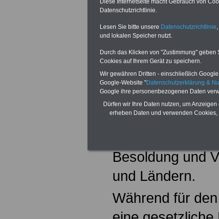
Vollständigkeit 
Diese Internetseite macht Gebrauch von Cooki
Datenschutzrichtlinie.
schieren Umfang
Lesen Sie bitte unsere
Datenschutzrichtlinie
,
Rechtsgrundlag
und lokalen Speicher nutzt.
Durch das Klicken von "Zustimmung" geben Sie
möglicher zeitlic
Cookies auf Ihrem Gerät zu speichern.
kurz nach der Er
Wir gewähren Dritten - einschließlich Google -
Google-Website "
Datenschutzerklärung & N
Google ihre personenbezogenen Daten verw
nicht gewährleis
Dürfen wir Ihre Daten nutzen, um Anzeigen 
erheben Daten und verwenden Cookies, 
Darüber hinaus da
jüngsten Linear
Besoldung und V
und Ländern.
Während für den
eine gesetzliche