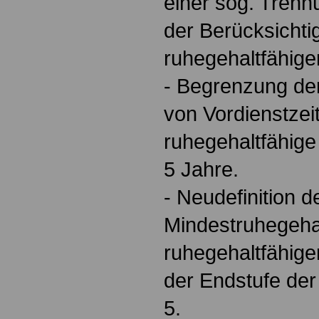
einer sog. Trenn
der Berücksichti
ruhegehaltfähige
- Begrenzung de
von Vordienstzei
ruhegehaltfähige
5 Jahre.
- Neudefinition
Mindestruhegehal
ruhegehaltfähig
der Endstufe de
5.