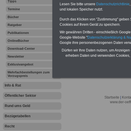
Lexikon für d
Tipps
Lesen Sie bitte unsere
Datenschutzrichtlinie
,
A
B
C
Termine
und lokalen Speicher nutzt.
K
L
M
N
O
P
Q
Bücher
Durch das Klicken von "Zustimmung" geben Sie
Cookies auf Ihrem Gerät zu speichern.
Ratgeber
.
Wir gewähren Dritten - einschließlich Google -
Publikationen
Hier bieten wir ein umfangsreiches Lex
Google-Website "
Datenschutzerklärung & N
erläutern wir
"
Zählkindervorteil
"
.
OnlineBücher
Google ihre personenbezogenen Daten verw
Download-Center
Dürfen wir Ihre Daten nutzen, um Anzeigen 
erheben Daten und verwenden Cookies, 
Newsletter
Exklusivangebot
Mehrfachbestellungen zum
Vorzugspreis
Info & Rat
Öffentlicher Sektor
Startseite
|
Konta
www.der-oeff
Rund ums Geld
Bezügetabellen
Recht