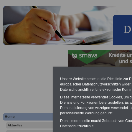
Zählkindervorteil
Unsere Website beachtet die Richtlinie zur 
europäischer Datenschutzvorschriften wide
Datenschutzrichtlinie für elektronische Komm
Werbung mit Banner bzw. Text
Schon zum Festpreis von 250 Eu
Diese Internetseite verwendet Cookies, um 
Monate können Sie einen Banner 
Dienste und Funktionen bereitzustellen. Es
Website
frauen-im-oeffentliche
Personalisierung von Anzeigen verwendet - un
Interesse, einfach dieses
Formul
personalisierte Werbung genutzt.
Home
Ihre Wünsche!
Diese Internetseite macht Gebrauch von Cooki
Aktuelles
Datenschutzrichtlinie.