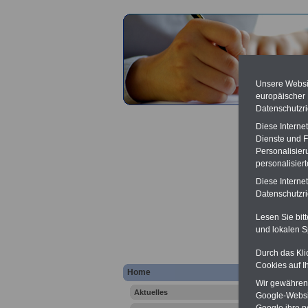
Unsere Websit
europäischer
Datenschutzri
Diese Interne
Dienste und F
Personalisier
personalisier
Diese Interne
Zivild
Datenschutzric
Werbung
Lesen Sie bit
Festpre
und lokalen S
Banner 
dienst.
Durch das Kli
schreib
Cookies auf I
Home
Wir gewähren D
Aktuelles
Google-Websi