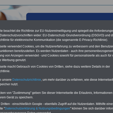
e beachtet die Richtlinie zur EU-Nutzereinwilligung und spiegelt die Anforderung
 Datenschutzvorschriften wider: EU-Datenschutz-Grundverordnung (DSGVO) und d
chtlinie für elektronische Kommunikation (die sogenannte E-Privacy-Richtlinie).
tseite verwendet Cookies, um die Nutzererfahrung zu verbessern und den Benutze
unktionen bereitzustellen. Es werden Nutzerdaten - auch ihre personenbezogenen
ung von Anzeigen verwendet - und Cookies sowohl für personalisierte als auch für 
te Werbung genutzt.
tseite macht Gebrauch von Cookies von Dritten, siehe dazu weitere Details in der
ienst
htlinie.
 mit Banner bzw. Textlink:
Diesen Platz können Sie mieten! Schon zum
te unsere
Datenschutzrichtlinie
, um mehr darüber zu erfahren, wie diese Internetse
is von 250 Euro für 6 Monate oder 400 Euro für 12 Monate können Sie einen
peicher nutzt.
buchen, der auf allen Einzelseiten dieser Website
frauen-im-oeffentlichen-
de
eingeblendet wird. Bei Interesse, einfach dieses
Formular ausfüllen
oder
cken von "Zustimmung" geben Sie dieser Internetseite die Erlaubnis, Informationen
en Sie uns Ihre Wünsche!
hrem Gerät zu speichern.
ritten - einschließlich Google - ebenfalls Zugriff auf die Nutzerdaten. Mithilfe eine
Lexikon für den Unterhaltsanspruch
te "
Datenschutzerklärung & Nutzungsbedingungen
" können Sie sich darüber infor
A
B
C
D
E
F
G
H
I
J