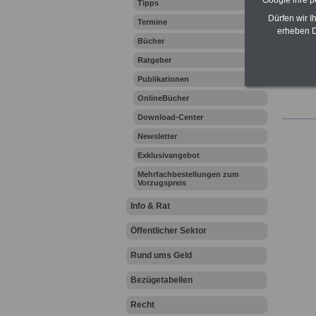
Google ihre 
Tipps
Dürfen wir I
Termine
erheben D
.
Bücher
Hier bie
Ratgeber
erläutern
Publikationen
OnlineBücher
Download-Center
Newsletter
Exklusivangebot
Mehrfachbestellungen zum
Vorzugspreis
Info & Rat
Öffentlicher Sektor
Rund ums Geld
Bezügetabellen
Recht