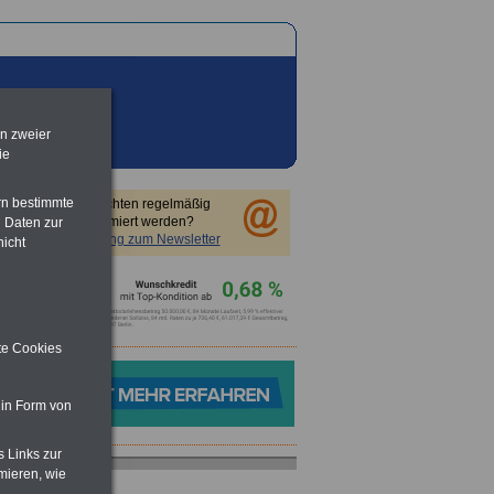
en zweier
ie
rn bestimmte
Sie möchten regelmäßig
informiert werden?
 Daten zur
Anmeldung zum Newsletter
nicht
ite Cookies
 in Form von
s Links zur
mieren, wie