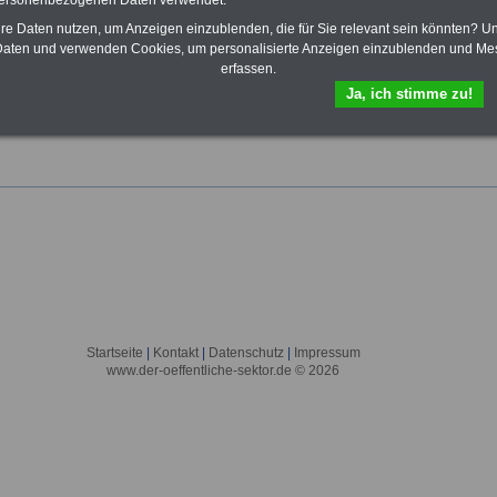
personenbezogenen Daten verwendet.
K
L
M
N
O
P
Q
R
S
T
U
V
W
X
Y
Z
hre Daten nutzen, um Anzeigen einzublenden, die für Sie relevant sein könnten? U
aten und verwenden Cookies, um personalisierte Anzeigen einzublenden und Me
erfassen.
ten wir ein umfangsreiches Lexikon zum Unterhaltsanspruch, beispielsweise
Ja, ich stimme zu!
 wir
"
Zivildienst
"
.
Startseite
|
Kontakt
|
Datenschutz
|
Impressum
www.der-oeffentliche-sektor.de © 2026