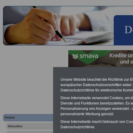
Zusammenveranlagung nach
Unsere Website beachtet die Richtlinie zur 
europäischer Datenschutzvorschriften wide
Datenschutzrichtlinie für elektronische Komm
Werbung mit Banner bzw. Text
Schon zum Festpreis von 250 Eu
Diese Internetseite verwendet Cookies, um 
Monate können Sie einen Banner 
Dienste und Funktionen bereitzustellen. Es
Website
frauen-im-oeffentliche
Personalisierung von Anzeigen verwendet - un
Interesse, einfach dieses
Formul
personalisierte Werbung genutzt.
Home
Ihre Wünsche!
Diese Internetseite macht Gebrauch von Cooki
Aktuelles
Datenschutzrichtlinie.