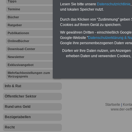
Lexikon für d
Tipps
Lesen Sie bitte unsere
Datenschutzrichtlinie
,
A
B
C
Termine
und lokalen Speicher nutzt.
K
L
M
N
O
P
Q
Bücher
Durch das Klicken von "Zustimmung" geben Sie
Cookies auf Ihrem Gerät zu speichern.
Ratgeber
.
Wir gewähren Dritten - einschließlich Google -
Publikationen
Hier bieten wir ein umfangsreiches Lex
Google-Website "
Datenschutzerklärung & N
erläutern wir
"
Zusammenveranlagung n
OnlineBücher
Google ihre personenbezogenen Daten verw
Download-Center
Dürfen wir Ihre Daten nutzen, um Anzeigen 
erheben Daten und verwenden Cookies, 
Newsletter
Exklusivangebot
Mehrfachbestellungen zum
Vorzugspreis
Info & Rat
Öffentlicher Sektor
Startseite
|
Konta
Rund ums Geld
www.der-oeff
Bezügetabellen
Recht