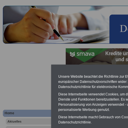
Zusatzversicherung
Unsere Website beachtet die Richtlinie zur 
europäischer Datenschutzvorschriften wide
Datenschutzrichtlinie für elektronische Komm
Werbung mit Banner bzw. Text
Schon zum Festpreis von 250 Eu
Diese Internetseite verwendet Cookies, um 
Monate können Sie einen Banner 
Dienste und Funktionen bereitzustellen. Es
Website
frauen-im-oeffentliche
Personalisierung von Anzeigen verwendet - un
Interesse, einfach dieses
Formul
personalisierte Werbung genutzt.
Home
Ihre Wünsche!
Diese Internetseite macht Gebrauch von Cooki
Aktuelles
Datenschutzrichtlinie.