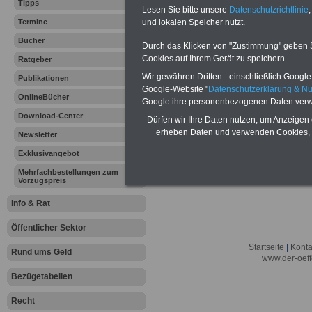
Lexikon für d
Tipps
Lesen Sie bitte unsere
Datenschutzrichtlinie
,
A
B
C
Termine
und lokalen Speicher nutzt.
K
L
M
N
O
P
Q
Bücher
Durch das Klicken von "Zustimmung" geben Sie
Cookies auf Ihrem Gerät zu speichern.
Ratgeber
.
Wir gewähren Dritten - einschließlich Google -
Publikationen
Hier bieten wir ein umfangsreiches Lex
Google-Website "
Datenschutzerklärung & N
erläutern wir
"
Zusatzversicherung
"
.
OnlineBücher
Google ihre personenbezogenen Daten verw
Download-Center
Dürfen wir Ihre Daten nutzen, um Anzeigen 
erheben Daten und verwenden Cookies, 
Newsletter
Exklusivangebot
Mehrfachbestellungen zum
Vorzugspreis
Info & Rat
Öffentlicher Sektor
Startseite
|
Konta
Rund ums Geld
www.der-oeff
Bezügetabellen
Recht