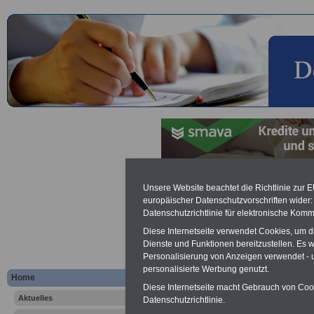
Zweithaushalt
Unsere Website beachtet die Richtlinie zur 
europäischer Datenschutzvorschriften wide
Datenschutzrichtlinie für elektronische Komm
Werbung mit Banner bzw. Text
Schon zum Festpreis von 250 Eu
Diese Internetseite verwendet Cookies, um 
Monate können Sie einen Banner 
Dienste und Funktionen bereitzustellen. Es
Website
frauen-im-oeffentliche
Personalisierung von Anzeigen verwendet - un
Interesse, einfach dieses
Formul
personalisierte Werbung genutzt.
Home
Ihre Wünsche!
Diese Internetseite macht Gebrauch von Cooki
Aktuelles
Datenschutzrichtlinie.