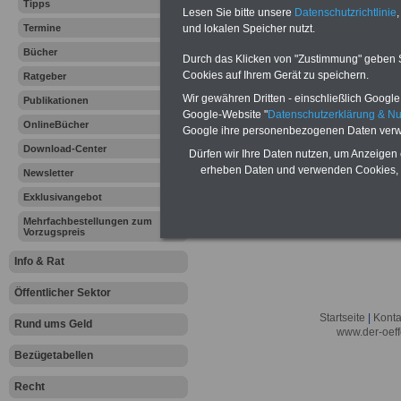
Lexikon für d
Tipps
Lesen Sie bitte unsere
Datenschutzrichtlinie
,
A
B
C
Termine
und lokalen Speicher nutzt.
K
L
M
N
O
P
Q
Bücher
Durch das Klicken von "Zustimmung" geben Sie
Cookies auf Ihrem Gerät zu speichern.
Ratgeber
.
Wir gewähren Dritten - einschließlich Google -
Publikationen
Hier bieten wir ein umfangsreiches Lex
Google-Website "
Datenschutzerklärung & N
erläutern wir
"
Zweithaushalt
"
.
OnlineBücher
Google ihre personenbezogenen Daten verw
Download-Center
Dürfen wir Ihre Daten nutzen, um Anzeigen 
erheben Daten und verwenden Cookies, 
Newsletter
Exklusivangebot
Mehrfachbestellungen zum
Vorzugspreis
Info & Rat
Öffentlicher Sektor
Startseite
|
Konta
Rund ums Geld
www.der-oeff
Bezügetabellen
Recht