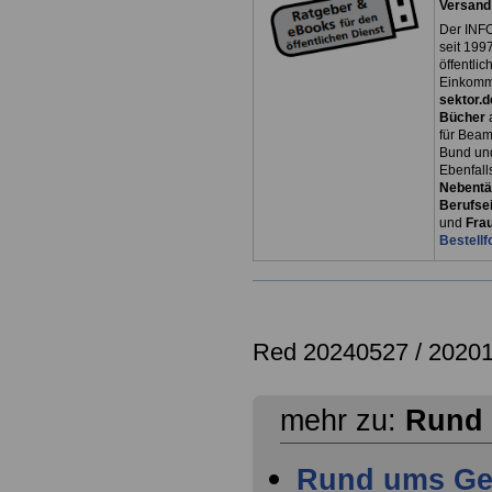
Versand
Der INFO
seit 1997
öffentli
Einkomm
sektor.d
Bücher
für Bea
Bund un
Ebenfall
Nebentät
Berufsei
und
Fra
Bestellf
Red 20240527 / 2020
mehr zu:
Rund 
Rund ums Gel