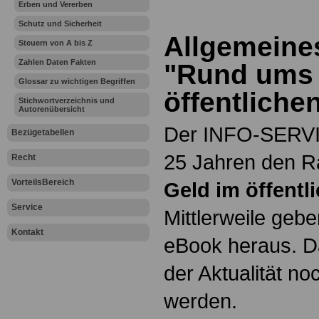
Erben und Vererben
Schutz und Sicherheit
Allgemeine
Steuern von A bis Z
Zahlen Daten Fakten
"Rund ums 
Glossar zu wichtigen Begriffen
öffentliche
Stichwortverzeichnis und
Autorenübersicht
Der INFO-SERVIC
Bezügetabellen
25 Jahren den 
Recht
VorteilsBereich
Geld im öffentl
Service
Mittlerweile geb
Kontakt
eBook heraus. D
der Aktualität n
werden.