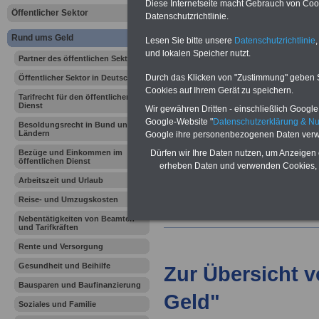
Vorteile für den
Diese Internetseite macht Gebrauch von Cooki
Öffentlicher Sektor
öffentlichen Dienst
Datenschutzrichtlinie.
Vergleichen und sparen:
Rund ums Geld
Berufsunfähigkeitsabsicherung
Lesen Sie bitte unsere
Datenschutzrichtlinie
,
-
Krankenzusatzversicherung
-
und lokalen Speicher nutzt.
Partner des öffentlichen Sektors
Online-Vergleich Gesetzliche
Krankenkassen
-
Durch das Klicken von "Zustimmung" geben Sie
Öffentlicher Sektor in Deutschland
Zahnzusatzversicherung
-
Cookies auf Ihrem Gerät zu speichern.
Tarifrecht für den öffentlichen
Dienst
Wir gewähren Dritten - einschließlich Google -
Google-Website "
Datenschutzerklärung & N
Besoldungsrecht in Bund und
Ländern
Google ihre personenbezogenen Daten verw
Ihr Berufsunfäh
Bezüge und Einkommen im
Dürfen wir Ihre Daten nutzen, um Anzeigen 
öffentlichen Dienst
den Fall der Fä
erheben Daten und verwenden Cookies, 
Arbeitszeit und Urlaub
Leben
Reise- und Umzugskosten
Nebentätigkeiten von Beamten
und Tarifkräften
Rente und Versorgung
Gesundheit und Beihilfe
Zur Übersicht 
Bausparen und Baufinanzierung
Geld"
Soziales und Familie