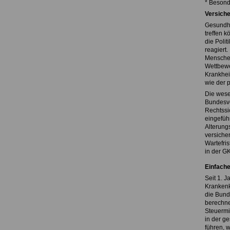
* Besond
Versiche
Gesundhei
treffen 
die Poli
reagiert.
Menschen
Wettbewe
Krankhei
wie der 
Die wese
Bundesve
Rechtssi
eingefüh
Alterung
versiche
Wartefris
in der GK
Einfache
Seit 1. J
Krankenk
die Bund
berechne
Steuermi
in der g
führen, 