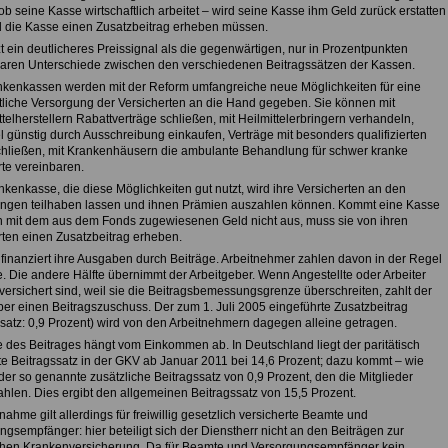
b seine Kasse wirtschaftlich arbeitet – wird seine Kasse ihm Geld zurück erstatten
d die Kasse einen Zusatzbeitrag erheben müssen.
t ein deutlicheres Preissignal als die gegenwärtigen, nur in Prozentpunkten
ren Unterschiede zwischen den verschiedenen Beitragssätzen der Kassen.
kenkassen werden mit der Reform umfangreiche neue Möglichkeiten für eine
ftliche Versorgung der Versicherten an die Hand gegeben. Sie können mit
telherstellern Rabattverträge schließen, mit Heilmittelerbringern verhandeln,
el günstig durch Ausschreibung einkaufen, Verträge mit besonders qualifizierten
chließen, mit Krankenhäusern die ambulante Behandlung für schwer kranke
rte vereinbaren.
kenkasse, die diese Möglichkeiten gut nutzt, wird ihre Versicherten an den
ngen teilhaben lassen und ihnen Prämien auszahlen können. Kommt eine Kasse
 mit dem aus dem Fonds zugewiesenen Geld nicht aus, muss sie von ihren
rten einen Zusatzbeitrag erheben.
finanziert ihre Ausgaben durch Beiträge. Arbeitnehmer zahlen davon in der Regel
e. Die andere Hälfte übernimmt der Arbeitgeber. Wenn Angestellte oder Arbeiter
g versichert sind, weil sie die Beitragsbemessungsgrenze überschreiten, zahlt der
ber einen Beitragszuschuss. Der zum 1. Juli 2005 eingeführte Zusatzbeitrag
ssatz: 0,9 Prozent) wird von den Arbeitnehmern dagegen alleine getragen.
 des Beitrages hängt vom Einkommen ab. In Deutschland liegt der paritätisch
rte Beitragssatz in der GKV ab Januar 2011 bei 14,6 Prozent; dazu kommt – wie
der so genannte zusätzliche Beitragssatz von 0,9 Prozent, den die Mitglieder
ahlen. Dies ergibt den allgemeinen Beitragssatz von 15,5 Prozent.
ahme gilt allerdings für freiwillig gesetzlich versicherte Beamte und
gsempfänger: hier beteiligt sich der Dienstherr nicht an den Beiträgen zur
chen Krankenversicherung. Da für Beamte und Versorgungsempfänger kein