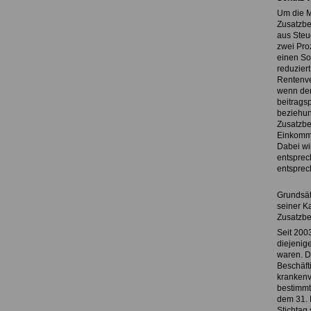
Um die M
Zusatzbe
aus Steue
zwei Proz
einen So
reduziert
Rentenve
wenn der
beitragsp
beziehun
Zusatzbe
Einkommen
Dabei wi
entsprec
entsprec
Grundsät
seiner K
Zusatzbei
Seit 2003
diejenig
waren. D
Beschäfti
krankenv
bestimmt 
dem 31. 
Stichtag 