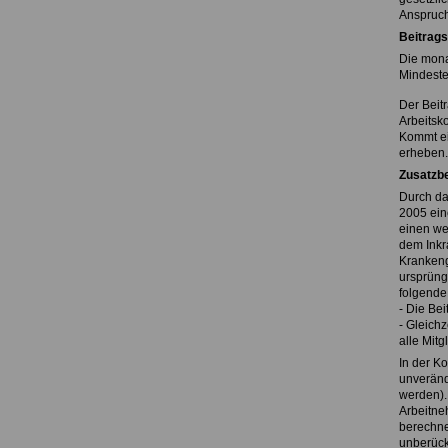
Anspruch
Beitrags
Die mona
Mindeste
Der Beitr
Arbeitsk
Kommt ei
erheben.
Zusatzbe
Durch da
2005 ein
einen we
dem Inkr
Krankeng
ursprüng
folgende
- Die Be
- Gleichz
alle Mitg
In der K
unveränd
werden).
Arbeitne
berechne
unberücks