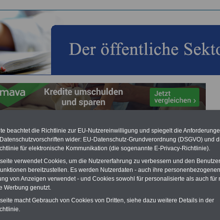
e beachtet die Richtlinie zur EU-Nutzereinwilligung und spiegelt die Anforderung
setzliche Krankenversicherung (GKV)
 Datenschutzvorschriften wider: EU-Datenschutz-Grundverordnung (DSGVO) und d
chtlinie für elektronische Kommunikation (die sogenannte E-Privacy-Richtlinie).
Vorteile für den
ffentlichen Dienst
tseite verwendet Cookies, um die Nutzererfahrung zu verbessern und den Benutze
gleichen und sparen:
unktionen bereitzustellen. Es werden Nutzerdaten - auch ihre personenbezogenen
nfähigkeitsabsicherung
ung von Anzeigen verwendet - und Cookies sowohl für personalisierte als auch für 
enzusatzversicherung
-
te Werbung genutzt.
-Vergleich Gesetzliche
tseite macht Gebrauch von Cookies von Dritten, siehe dazu weitere Details in der
Krankenkassen
-
zusatzversicherung
-
htlinie.