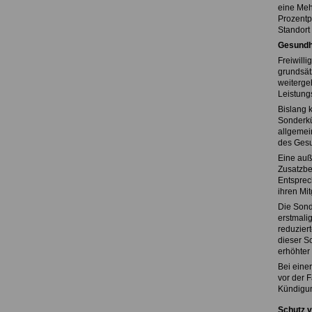
eine Meh
Prozentpu
Standort
Gesundhe
Freiwilli
grundsät
weiterge
Leistung
Bislang k
Sonderkü
allgemei
des Gesu
Eine auß
Zusatzbe
Entsprec
ihren Mit
Die Sond
erstmali
reduzier
dieser S
erhöhter
Bei eine
vor der F
Kündigun
Schutz v