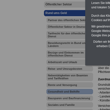
Lesen Sie bit
Öffentlicher Sektor
und lokalen S
Ihr Beru
Rund ums Geld
Durch das Kli
Cookies auf I
Partner des öffentlichen Sektors
Zur Über
Wir gewähren D
Öffentlicher Sektor in Deutschland
Die ge
Google-Websi
Tarifrecht für den öffentlichen
Google ihre 
Dienst
Die gese
Die Grun
Dürfen wir I
Besoldungsrecht in Bund und
neben be
Ländern
erheben D
Krankenk
kommt fü
Bezüge und Einkommen im
öffentlichen Dienst
Arbeitgeb
Selbstän
Arbeitszeit und Urlaub
Leistunge
über die
Reise- und Umzugskosten
Pflichtve
Nebentätigkeiten von Beamten
und Tarifkräften
Zuordnu
Grundsät
Rente und Versorgung
versicher
Gesundheit und Beihilfe
- Arbeite
- Landwi
Bausparen und Baufinanzierung
- Künstl
Soziales und Familie
Versiche
- Arbeite