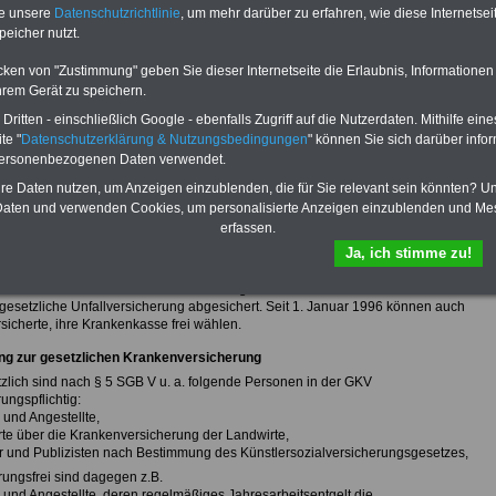
te unsere
Datenschutzrichtlinie
, um mehr darüber zu erfahren, wie diese Internetse
peicher nutzt.
fsunfähigkeitsschutz - Für den Fall der Fälle: Hannoversche Leben
cken von "Zustimmung" geben Sie dieser Internetseite die Erlaubnis, Informationen
hrem Gerät zu speichern.
sicht von "Rund ums Geld"
ritten - einschließlich Google - ebenfalls Zugriff auf die Nutzerdaten. Mithilfe eine
setzliche Krankenversicherung (GKV)
te "
Datenschutzerklärung & Nutzungsbedingungen
" können Sie sich darüber infor
personenbezogenen Daten verwendet.
tzliche Krankenversicherung (GKV) ist der älteste Zweig der Sozialversicherung.
dlagen sind im Wesentlichen im Fünften Sozialgesetzbuch (SGB V) geregelt. Da
hre Daten nutzen, um Anzeigen einzublenden, die für Sie relevant sein könnten? U
stehen Sondersicherungssysteme, wie z. B. die Landwirtschaftlichen
aten und verwenden Cookies, um personalisierte Anzeigen einzublenden und Me
assen. Die GKV sichert Versicherte und deren Familien im Krankheitsfall ab und
erfassen.
r die notwendige medizinische Hilfe auf. Sie zahlt ein Krankengeld, wenn der
Ja, ich stimme zu!
er Lohn oder Gehalt während einer Arbeitsunfähigkeit nicht weiterbezahlt (für
dige zum 1. Januar 2009 als Zusatzleistung wählbar). Ausgenommen sind
n nach einem Arbeitsunfall oder als Folge einer Berufskrankheit. Diese Fälle sind
 gesetzliche Unfallversicherung abgesichert. Seit 1. Januar 1996 können auch
rsicherte, ihre Krankenkasse frei wählen.
ng zur gesetzlichen Krankenversicherung
zlich sind nach § 5 SGB V u. a. folgende Personen in der GKV
ungspflichtig:
r und Angestellte,
rte über die Krankenversicherung der Landwirte,
er und Publizisten nach Bestimmung des Künstlersozialversicherungsgesetzes,
rungsfrei sind dagegen z.B.
r und Angestellte, deren regelmäßiges Jahresarbeitsentgelt die