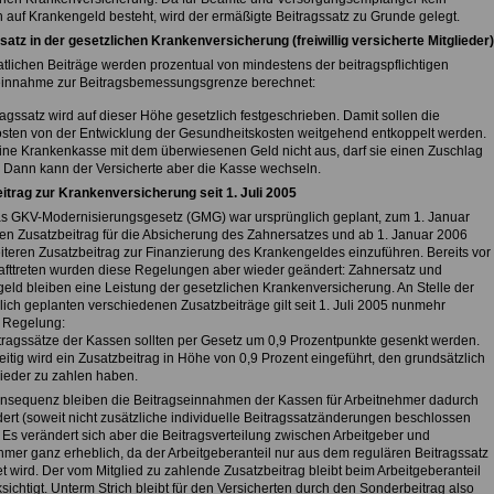
 auf Krankengeld besteht, wird der ermäßigte Beitragssatz zu Grunde gelegt.
satz in der gesetzlichen Krankenversicherung (freiwillig versicherte Mitglieder)
tlichen Beiträge werden prozentual von mindestens der beitragspflichtigen
innahme zur Beitragsbemessungsgrenze berechnet:
agssatz wird auf dieser Höhe gesetzlich festgeschrieben. Damit sollen die
osten von der Entwicklung der Gesundheitskosten weitgehend entkoppelt werden.
ne Krankenkasse mit dem überwiesenen Geld nicht aus, darf sie einen Zuschlag
 Dann kann der Versicherte aber die Kasse wechseln.
itrag zur Krankenversicherung seit 1. Juli 2005
s GKV-Modernisierungsgesetz (GMG) war ursprünglich geplant, zum 1. Januar
en Zusatzbeitrag für die Absicherung des Zahnersatzes und ab 1. Januar 2006
iteren Zusatzbeitrag zur Finanzierung des Krankengeldes einzuführen. Bereits vor
afttreten wurden diese Regelungen aber wieder geändert: Zahnersatz und
eld bleiben eine Leistung der gesetzlichen Krankenversicherung. An Stelle der
lich geplanten verschiedenen Zusatzbeiträge gilt seit 1. Juli 2005 nunmehr
 Regelung:
itragssätze der Kassen sollten per Gesetz um 0,9 Prozentpunkte gesenkt werden.
eitig wird ein Zusatzbeitrag in Höhe von 0,9 Prozent eingeführt, den grundsätzlich
lieder zu zahlen haben.
onsequenz bleiben die Beitragseinnahmen der Kassen für Arbeitnehmer dadurch
ert (soweit nicht zusätzliche individuelle Beitragssatzänderungen beschlossen
 Es verändert sich aber die Beitragsverteilung zwischen Arbeitgeber und
hmer ganz erheblich, da der Arbeitgeberanteil nur aus dem regulären Beitragssatz
t wird. Der vom Mitglied zu zahlende Zusatzbeitrag bleibt beim Arbeitgeberanteil
ichtigt. Unterm Strich bleibt für den Versicherten durch den Sonderbeitrag also