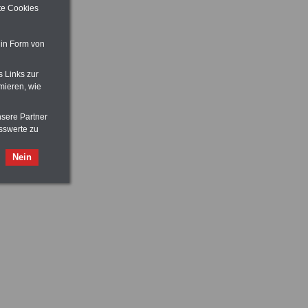
ite Cookies
 in Form von
s Links zur
mieren, wie
nsere Partner
sswerte zu
Nein