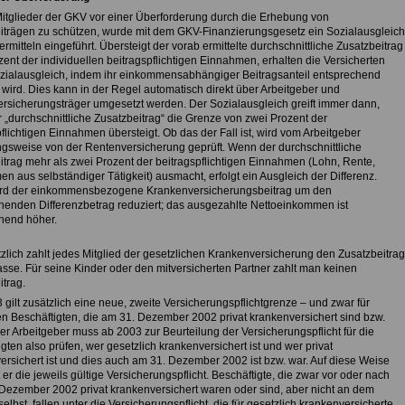
itglieder der GKV vor einer Überforderung durch die Erhebung von
iträgen zu schützen, wurde mit dem GKV-Finanzierungsgesetz ein Sozialausgleich
rmitteln eingeführt. Übersteigt der vorab ermittelte durchschnittliche Zusatzbeitrag
ent der individuellen beitragspflichtigen Einnahmen, erhalten die Versicherten
zialausgleich, indem ihr einkommensabhängiger Beitragsanteil entsprechend
 wird. Dies kann in der Regel automatisch direkt über Arbeitgeber und
rsicherungsträger umgesetzt werden. Der Sozialausgleich greift immer dann,
 „durchschnittliche Zusatzbeitrag“ die Grenze von zwei Prozent der
flichtigen Einnahmen übersteigt. Ob das der Fall ist, wird vom Arbeitgeber
gsweise von der Rentenversicherung geprüft. Wenn der durchschnittliche
itrag mehr als zwei Prozent der beitragspflichtigen Einnahmen (Lohn, Rente,
 aus selbständiger Tätigkeit) ausmacht, erfolgt ein Ausgleich der Differenz.
rd der einkommensbezogene Krankenversicherungsbeitrag um den
henden Differenzbetrag reduziert; das ausgezahlte Nettoeinkommen ist
hend höher.
zlich zahlt jedes Mitglied der gesetzlichen Krankenversicherung den Zusatzbeitrag
asse. Für seine Kinder oder den mitversicherten Partner zahlt man keinen
trag.
 gilt zusätzlich eine neue, zweite Versicherungspflichtgrenze – und zwar für
en Beschäftigten, die am 31. Dezember 2002 privat krankenversichert sind bzw.
er Arbeitgeber muss ab 2003 zur Beurteilung der Versicherungspflicht für die
gten also prüfen, wer gesetzlich krankenversichert ist und wer privat
ersichert ist und dies auch am 31. Dezember 2002 ist bzw. war. Auf diese Weise
er die jeweils gültige Versicherungspflicht. Beschäftigte, die zwar vor oder nach
Dezember 2002 privat krankenversichert waren oder sind, aber nicht an dem
selbst, fallen unter die Versicherungspflicht, die für gesetzlich krankenversicherte