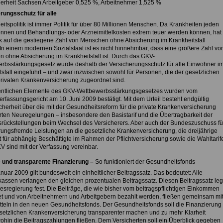
erheit Sachsen Arbeitgeber 0,525 %, Arbeitnehmer 1,525 %
rungsschutz für alle
tspolitik ist immer Politik für über 80 Millionen Menschen. Da Krankheiten jeden
können und Behandlungs- oder Arzneimittelkosten extrem teuer werden können, hat
tik auf die gestiegene Zahl von Menschen ohne Absicherung im Krankheitsfall
 In einem modernen Sozialstaat ist es nicht hinnehmbar, dass eine größere Zahl vo
 ohne Absicherung im Krankheitsfall ist. Durch das GKV-
rbsstärkungsgesetz wurde deshalb der Versicherungsschutz für alle Einwohner i
tsfall eingeführt – und zwar inzwischen sowohl für Personen, die der gesetzlichen
privaten Krankenversicherung zugeordnet sind.
ntlichen Elemente des GKV-Wettbewerbsstärkungsgesetzes wurden vom
rfassungsgericht am 10. Juni 2009 bestätigt. Mit dem Urteil besteht endgültig
cherheit über die mit der Gesundheitsreform für die private Krankenversicherung
rten Neuregelungen – insbesondere den Basistarif und die Übertragbarkeit der
srückstellungen beim Wechsel des Versicherers. Aber auch der Bundeszuschuss fü
rungsfremde Leistungen an die gesetzliche Krankenversicherung, die dreijährige
t für abhängig Beschäftigte im Rahmen der Pflichtversicherung sowie die Wahltarif
V sind mit der Verfassung vereinbar.
 und transparente Finanzierung –
So funktioniert der Gesundheitsfonds
anuar 2009 gilt bundesweit ein einheitlicher Beitragssatz. Das bedeutet: Alle
assen verlangen den gleichen prozentualen Beitragssatz. Diesen Beitragssatz leg
esregierung fest. Die Beiträge, die wie bisher vom beitragspflichtigen Einkommen
t und von Arbeitnehmern und Arbeitgebern bezahlt werden, fließen gemeinsam mi
tteln in den neuen Gesundheitsfonds. Der Gesundheitsfonds soll die Finanzierung
esetzlichen Krankenversicherung transparenter machen und zu mehr Klarheit
wohin die Beitragszahlungen fließen. Dem Versicherten soll ein Überblick gegeben