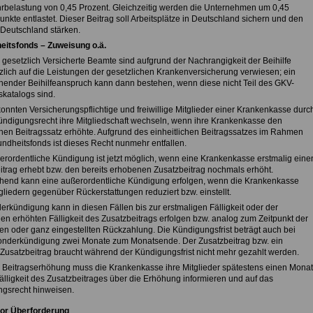
rbelastung von 0,45 Prozent. Gleichzeitig werden die Unternehmen um 0,45
nkte entlastet. Dieser Beitrag soll Arbeitsplätze in Deutschland sichern und den
 Deutschland stärken.
itsfonds – Zuweisung o.ä.
g gesetzlich Versicherte Beamte sind aufgrund der Nachrangigkeit der Beihilfe
zlich auf die Leistungen der gesetzlichen Krankenversicherung verwiesen; ein
hender Beihilfeanspruch kann dann bestehen, wenn diese nicht Teil des GKV-
skatalogs sind.
onnten Versicherungspflichtige und freiwillige Mitglieder einer Krankenkasse durc
ndigungsrecht ihre Mitgliedschaft wechseln, wenn ihre Krankenkasse den
nen Beitragssatz erhöhte. Aufgrund des einheitlichen Beitragssatzes im Rahmen
ndheitsfonds ist dieses Recht nunmehr entfallen.
erordentliche Kündigung ist jetzt möglich, wenn eine Krankenkasse erstmalig eine
itrag erhebt bzw. den bereits erhobenen Zusatzbeitrag nochmals erhöht.
hend kann eine außerordentliche Kündigung erfolgen, wenn die Krankenkasse
gliedern gegenüber Rückerstattungen reduziert bzw. einstellt.
erkündigung kann in diesen Fällen bis zur erstmaligen Fälligkeit oder der
gen erhöhten Fälligkeit des Zusatzbeitrags erfolgen bzw. analog zum Zeitpunkt der
ten oder ganz eingestellten Rückzahlung. Die Kündigungsfrist beträgt auch bei
onderkündigung zwei Monate zum Monatsende. Der Zusatzbeitrag bzw. ein
 Zusatzbeitrag braucht während der Kündigungsfrist nicht mehr gezahlt werden.
r Beitragserhöhung muss die Krankenkasse ihre Mitglieder spätestens einen Monat
älligkeit des Zusatzbeitrages über die Erhöhung informieren und auf das
gsrecht hinweisen.
or Überforderung