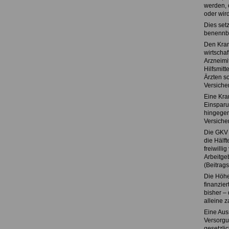
werden, o
oder wir
Dies setz
benennba
Den Kran
wirtscha
Arzneimit
Hilfsmitt
Ärzten s
Versiche
Eine Kran
Einsparu
hingegen
Versiche
Die GKV 
die Hälft
freiwilli
Arbeitge
(Beitrag
Die Höhe
finanzie
bisher – 
alleine z
Eine Ausn
Versorgun
gesetzli