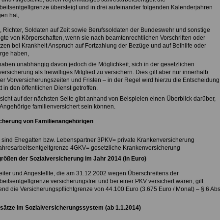
beitsentgeltgrenze übersteigt und in drei aufeinander folgenden Kalenderjahren
en hat,
, Richter, Soldaten auf Zeit sowie Berufssoldaten der Bundeswehr und sonstige
igte von Körperschaften, wenn sie nach beamtenrechtlichen Vorschriften oder
zen bei Krankheit Anspruch auf Fortzahlung der Bezüge und auf Beihilfe oder
orge haben,
aben unabhängig davon jedoch die Möglichkeit, sich in der gesetzlichen
rsicherung als freiwilliges Mitglied zu versichern. Dies gilt aber nur innerhalb
er Vorversicherungszeiten und Fristen – in der Regel wird hierzu die Entscheidung
itt in den öffentlichen Dienst getroffen.
sicht auf der nächsten Seite gibt anhand von Beispielen einen Überblick darüber,
Angehörige familienversichert sein können.
cherung von Familienangehörigen
 sind Ehegatten bzw. Lebenspartner 3PKV= private Krankenversicherung
hresarbeitsentgeltgrenze 4GKV= gesetzliche Krankenversicherung
ößen der Sozialversicherung im Jahr 2014 (in Euro)
beiter und Angestellte, die am 31.12.2002 wegen Überschreitens der
eitsentgeltgrenze versicherungsfrei und bei einer PKV versichert waren, gilt
nd die Versicherungspflichtgrenze von 44.100 Euro (3.675 Euro / Monat) – § 6 Abs
sätze im Sozialversicherungssystem (ab 1.1.2014)