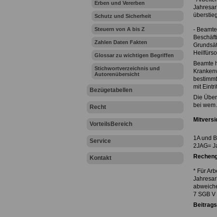
Erben und Vererben
Jahresar
überstieg
Schutz und Sicherheit
Steuern von A bis Z
- Beamte
Beschäft
Zahlen Daten Fakten
Grundsät
Heilfürs
Glossar zu wichtigen Begriffen
Beamte h
Stichwortverzeichnis und
Krankenve
Autorenübersicht
bestimmt
mit Eintr
Bezügetabellen
Die Über
bei wem 
Recht
Mitversi
VorteilsBereich
1A und B
Service
2JAG= Ja
Rechengr
Kontakt
* Für Ar
Jahresarb
abweiche
7 SGB V
Beitrags