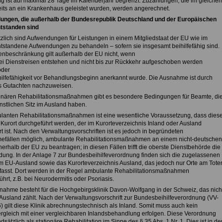
g ist auf maximal 28 Tage im Kalenderjahr begrenzt. Zuzahlungen, die im gleichen
eits an ein Krankenhaus geleistet wurden, werden angerechnet.
ngen, die außerhalb der Bundesrepublik Deutschland und der Europäischen
tstanden sind
zlich sind Aufwendungen für Leistungen in einem Mitgliedstaat der EU wie im
ntstandene Aufwendungen zu behandeln – sofern sie insgesamt beihilfefähig sind.
enbeschränkung gilt außerhalb der EU nicht, wenn
bei Dienstreisen entstehen und nicht bis zur Rückkehr aufgeschoben werden
oder
ihilfefähigkeit vor Behandlungsbeginn anerkannt wurde. Die Ausnahme ist durch
es Gutachten nachzuweisen.
ionären Rehabilitationsmaßnahmen gibt es besondere Bedingungen für Beamte, di
nstlichen Sitz im Ausland haben.
lanten Rehabilitationsmaßnahmen ist eine wesentliche Voraussetzung, dass dies
 Kurort durchgeführt werden, der im Kurorteverzeichnis Inland oder Ausland
t ist. Nach den Verwaltungsvorschriften ist es jedoch in begründeten
fällen möglich, ambulante Rehabilitationsmaßnahmen an einem nicht-deutschen
nerhalb der EU zu beantragen; in diesen Fällen trifft die oberste Dienstbehörde die
dung. In der Anlage 7 zur Bundesbeihilfeverordnung finden sich die zugelassenen
im EU-Ausland sowie das Kurorteverzeichnis Ausland, das jedoch nur Orte am Tote
asst. Dort werden in der Regel ambulante Rehabilitationsmaßnahmen
hrt, z.B. bei Neurodermitis oder Psoriasis.
nahme besteht für die Hochgebirgsklinik Davon-Wolfgang in der Schweiz, das nich
usland zählt. Nach der Verwaltungsvorschrift zur Bundesbeihilfeverordnung (VV-
6) gilt diese Klinik abrechnungstechnisch als Inland. Somit muss auch kein
rgleich mit einer vergleichbaren Inlandsbehandlung erfolgen. Diese Verordnung
ndsätzlich als stationäre Rehabilitation im Sinne des § 35 Abs. 1 Nr. 1. Dies ist in de