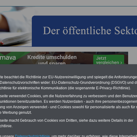
e beachtet die Richtlinie zur EU-Nutzereinwilligung und spiegelt die Anforderung
litation und Kurorte gemäß Kurorteverzeichnis
 Datenschutzvorschriften wider: EU-Datenschutz-Grundverordnung (DSGVO) und d
chtlinie für elektronische Kommunikation (die sogenannte E-Privacy-Richtlinie).
Vorteile für den
tseite verwendet Cookies, um die Nutzererfahrung zu verbessern und den Benutze
ffentlichen Dienst
unktionen bereitzustellen. Es werden Nutzerdaten - auch ihre personenbezogenen
gleichen und sparen:
ung von Anzeigen verwendet - und Cookies sowohl für personalisierte als auch für 
nfähigkeitsabsicherung
te Werbung genutzt.
enzusatzversicherung
-
-Vergleich Gesetzliche
tseite macht Gebrauch von Cookies von Dritten, siehe dazu weitere Details in der
Krankenkassen
-
htlinie.
zusatzversicherung
-
te unsere
Datenschutzrichtlinie
, um mehr darüber zu erfahren, wie diese Internetse