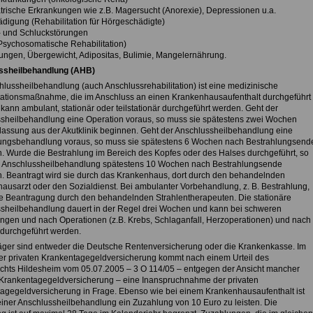
atrische Erkrankungen wie z.B. Magersucht (Anorexie), Depressionen u.a.
ädigung (Rehabilitation für Hörgeschädigte)
- und Schluckstörungen
(Psychosomatische Rehabilitation)
rungen, Übergewicht, Adipositas, Bulimie, Mangelernährung.
ssheilbehandlung (AHB)
hlussheilbehandlung (auch Anschlussrehabilitation) ist eine medizinische
tationsmaßnahme, die im Anschluss an einen Krankenhausaufenthalt durchgeführt
 kann ambulant, stationär oder teilstationär durchgeführt werden. Geht der
sheilbehandlung eine Operation voraus, so muss sie spätestens zwei Wochen
lassung aus der Akutklinik beginnen. Geht der Anschlussheilbehandlung eine
ungsbehandlung voraus, so muss sie spätestens 6 Wochen nach Bestrahlungsend
. Wurde die Bestrahlung im Bereich des Kopfes oder des Halses durchgeführt, so
 Anschlussheilbehandlung spätestens 10 Wochen nach Bestrahlungsende
. Beantragt wird sie durch das Krankenhaus, dort durch den behandelnden
ausarzt oder den Sozialdienst. Bei ambulanter Vorbehandlung, z. B. Bestrahlung,
die Beantragung durch den behandelnden Strahlentherapeuten. Die stationäre
sheilbehandlung dauert in der Regel drei Wochen und kann bei schweren
ngen und nach Operationen (z.B. Krebs, Schlaganfall, Herzoperationen) und nach
 durchgeführt werden.
äger sind entweder die Deutsche Rentenversicherung oder die Krankenkasse. Im
ner privaten Krankentagegeldversicherung kommt nach einem Urteil des
chts Hildesheim vom 05.07.2005 – 3 O 114/05 – entgegen der Ansicht mancher
 Krankentagegeldversicherung – eine Inanspruchnahme der privaten
agegeldversicherung in Frage. Ebenso wie bei einem Krankenhausaufenthalt ist
einer Anschlussheilbehandlung ein Zuzahlung von 10 Euro zu leisten. Die