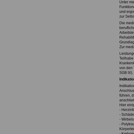
Unter me
Funktion
und ergo
zur Selb
Die medi
beruflic
Arbeitsl
Rehabili
Grundlag
Zur medi
Leistung
Teilhabe
Krankenk
von den T
SGB IX).
Indikati
Indikati
Anschlus
führen, 
anschlie
Hier ein
- Herzinf
- Schäde
- Wirbel
- Polytr
Körperte
- Krebse