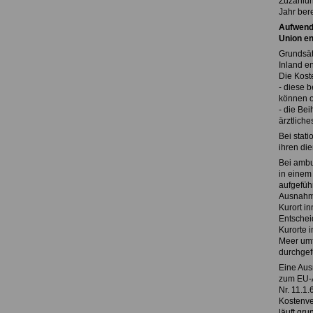
Zuzahlun
Jahr ber
Aufwendu
Union en
Grundsät
Inland e
Die Kost
- diese 
können 
- die Be
ärztlich
Bei stat
ihren die
Bei ambu
in einem
aufgeführ
Ausnahme
Kurort in
Entschei
Kurorte 
Meer umf
durchgefü
Eine Aus
zum EU-A
Nr. 11.1.
Kostenve
läuft gru