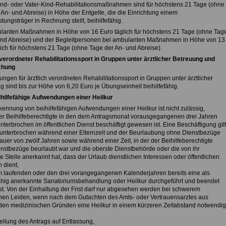
ind- oder Vater-Kind-Rehabilitationsmaßnahmen sind für höchstens 21 Tage (ohne
An- und Abreise) in Höhe der Entgelte, die die Einrichtung einem
stungsträger in Rechnung stellt, beihilfefähig.
lanten Maßnahmen in Höhe von 16 Euro täglich für höchstens 21 Tage (ohne Tag
und Abreise) und der Begleitpersonen bei ambulanten Maßnahmen in Höhe von 13
lich für höchstens 21 Tage (ohne Tage der An- und Abreise).
 verordneter Rehabilitationssport in Gruppen unter ärztlicher Betreuung und
chung
gen für ärztlich verordneten Rehabilitationssport in Gruppen unter ärztlicher
g sind bis zur Höhe von 6,20 Euro je Übungseinheit beihilfefähig.
ihilfefähige Aufwendungen einer Heilkur
kennung von beihilfefähigen Aufwendungen einer Heilkur ist nicht zulässig,
er Beihilfeberechtigte in den dem Antragsmonat vorausgegangenen drei Jahren
nterbrochen im öffentlichen Dienst beschäftigt gewesen ist. Eine Beschäftigung gilt
s unterbrochen während einer Elternzeit und der Beurlaubung ohne Dienstbezüge
auer von zwölf Jahren sowie während einer Zeit, in der der Beihilfeberechtigte
nstbezüge beurlaubt war und die oberste Dienstbehörde oder die von ihr
 Stelle anerkannt hat, dass der Urlaub dienstlichen Interessen oder öffentlichen
 dient,
m laufenden oder den drei vorangegangenen Kalenderjahren bereits eine als
fähig anerkannte Sanatoriumsbehandlung oder Heilkur durchgeführt und beendet
st. Von der Einhaltung der Frist darf nur abgesehen werden bei schwerem
hen Leiden, wenn nach dem Gutachten des Amts- oder Vertrauensarztes aus
en medizinischen Gründen eine Heilkur in einem kürzeren Zeitabstand notwendig
ellung des Antrags auf Entlassung,