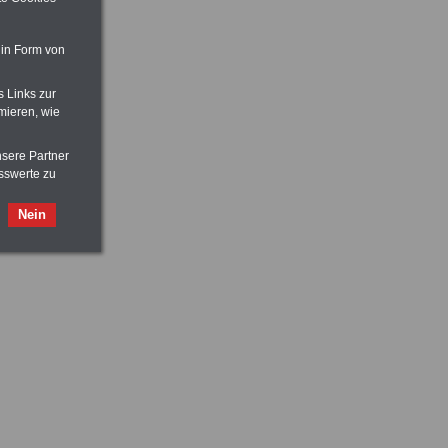
 in Form von
s Links zur
mieren, wie
nsere Partner
sswerte zu
Nein