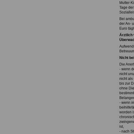
Mutter-K
Tage der 
Soziallei
Bei ambu
der An- 
Euro täg
Ärztlich
Überwa
Aufwendun
Betreuun
Nicht be
Die Aner
- wenn d
nicht unu
nicht al
bis zur D
ohne Die
bestimmte
Belangen
- wenn i
beihilfe
worden i
chronisc
zwingend
ist,
- nach St