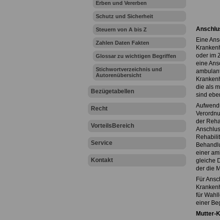
Erben und Vererben
Schutz und Sicherheit
Anschlus
Steuern von A bis Z
Eine Ans
Zahlen Daten Fakten
Krankenh
oder im 
Glossar zu wichtigen Begriffen
eine Ans
Stichwortverzeichnis und
ambulant
Autorenübersicht
Krankenh
die als 
Bezügetabellen
sind eben
Aufwendu
Recht
Verordnu
der Reha
VorteilsBereich
Anschlus
Rehabili
Service
Behandlu
einer am
Kontakt
gleiche 
der die 
Für Ansc
Krankenh
für Wahl
einer Beg
Mutter-K