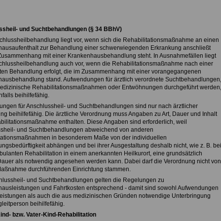
sheil- und Suchtbehandlungen (§ 34 BBhV)
chlussheilbehandlung liegt vor, wenn sich die Rehabilitationsmaßnahme an einen
ausaufenthalt zur Behandlung einer schwerwiegenden Erkrankung anschließt
Zusammenhang mit einer Krankenhausbehandlung steht. In Ausnahmefällen liegt
chlussheilbehandlung auch vor, wenn die Rehabilitationsmaßnahme nach einer
en Behandlung erfolgt, die im Zusammenhang mit einer vorangegangenen
ausbehandlung stand. Aufwendungen für ärztlich verordnete Suchtbehandlungen
medizinische Rehabilitationsmaßnahmen oder Entwöhnungen durchgeführt werden
falls beihilfefähig.
ngen für Anschlussheil- und Suchtbehandlungen sind nur nach ärztlicher
ng beihilfefähig. Die ärztliche Verordnung muss Angaben zu Art, Dauer und Inhalt
bilitationsmaßnahme enthalten. Diese Angaben sind erforderlich, weil
sheil- und Suchtbehandlungen abweichend von anderen
tationsmaßnahmen in besonderem Maße von der individuellen
ngsbedürftigkeit abhängen und bei ihrer Ausgestaltung deshalb nicht, wie z. B. be
bulanten Rehabilitation in einem anerkannten Heilkurort, eine grundsätzlich
Dauer als notwendig angesehen werden kann. Dabei darf die Verordnung nicht von
Maßnahme durchführenden Einrichtung stammen.
hlussheil- und Suchtbehandlungen gelten die Regelungen zu
ausleistungen und Fahrtkosten entsprechend - damit sind sowohl Aufwendungen
leistungen als auch die aus medizinischen Gründen notwendige Unterbringung
leitperson beihilfefähig.
ind- bzw. Vater-Kind-Rehabilitation