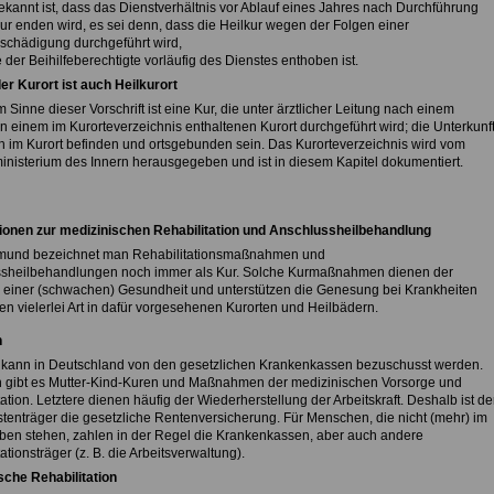
ekannt ist, dass das Dienstverhältnis vor Ablauf eines Jahres nach Durchführung
kur enden wird, es sei denn, dass die Heilkur wegen der Folgen einer
schädigung durchgeführt wird,
 der Beihilfeberechtigte vorläufig des Dienstes enthoben ist.
der Kurort ist auch Heilkurort
m Sinne dieser Vorschrift ist eine Kur, die unter ärztlicher Leitung nach einem
n einem im Kurorteverzeichnis enthaltenen Kurort durchgeführt wird; die Unterkunf
h im Kurort befinden und ortsgebunden sein. Das Kurorteverzeichnis wird vom
nisterium des Innern herausgegeben und ist in diesem Kapitel dokumentiert.
ionen zur medizinischen Rehabilitation und Anschlussheilbehandlung
mund bezeichnet man Rehabilitationsmaßnahmen und
sheilbehandlungen noch immer als Kur. Solche Kurmaßnahmen dienen der
 einer (schwachen) Gesundheit und unterstützen die Genesung bei Krankheiten
en vielerlei Art in dafür vorgesehenen Kurorten und Heilbädern.
n
 kann in Deutschland von den gesetzlichen Krankenkassen bezuschusst werden.
gibt es Mutter-Kind-Kuren und Maßnahmen der medizinischen Vorsorge und
ation. Letztere dienen häufig der Wiederherstellung der Arbeitskraft. Deshalb ist de
tenträger die gesetzliche Rentenversicherung. Für Menschen, die nicht (mehr) im
eben stehen, zahlen in der Regel die Krankenkassen, aber auch andere
ationsträger (z. B. die Arbeitsverwaltung).
sche Rehabilitation