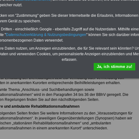
peicher nutzt.
fsunfähigkeitsschutz - Für den Fall der Fälle: Hannoversche Leben
cken von "Zustimmung" geben Sie dieser Internetseite die Erlaubnis, Informationen
hrem Gerät zu speichern.
ritten - einschließlich Google - ebenfalls Zugriff auf die Nutzerdaten. Mithilfe eine
sicht von "Rund ums Geld"
te "
Datenschutzerklärung & Nutzungsbedingungen
" können Sie sich darüber infor
litation und Kurorte gemäß Kurorteverzeichnis
personenbezogenen Daten verwendet.
iche Sanatoriumsbehandlung und Heilkuren wurden durch die
hre Daten nutzen, um Anzeigen einzublenden, die für Sie relevant sein könnten? U
ihilfeverordnung (BBhV) neu gefasst. Die BBhV unterscheidet nunmehr zwischen
aten und verwenden Cookies, um personalisierte Anzeigen einzublenden und Me
ussheilbehandlung
erfassen.
ehandlung
habilitationsmaßnahmen.
Ja, ich stimme zu!
ehabilitationsmaßnahmen“ ist es auch weiterhin möglich, dass Beamtinnen und
ur Erhaltung der Dienstfähigkeit bzw. zur Verhütung oder Vermeidung von
ten in anerkannten Kurorten entsprechende Beihilfeleistungen erhalten.
amte Thema „Anschluss- und Suchtbehandlungen sowie
tationsmaßnahmen“ wird in den Paragrafen 34 bis 36 der BBhV geregelt. Die
ten Regelungen finden Sie auf den nächstfolgenden Seiten.
äre und ambulante Rehabilitationsmaßnahmen
folgenden Seiten finden Sie weitere Informationen zu den „Voraussetzungen für
tationsmaßnahmen“. In jeweiligen Gegenüberstellungen (Synopsen) haben wir
ischen „stationären Rehabilitationsmaßnahmen“ und „ambulanten
tationsmaßnahmen in einem anerkannten Kurort“ unterschieden.