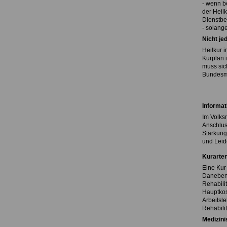
- wenn b
der Heil
Dienstbe
- solange
Nicht je
Heilkur i
Kurplan i
muss sic
Bundesmi
Informat
Im Volks
Anschlus
Stärkung
und Leid
Kurarte
Eine Kur
Daneben 
Rehabilit
Hauptkos
Arbeitsl
Rehabilit
Medizini