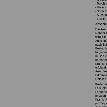
- Psychi
- Hörsch
- Sprach
- Sucht 
- Essstö
Anschlu
Die Ansc
Rehabili
wird. Sie
Anschlus
nach Ent
Bestrahl
beginnen
muss die
beginnen
Krankenh
erfolgt 
Anschlus
Erkranku
Unfällen
Kostentr
Falle ei
Landgeri
privaten
Krankent
pro Tag 