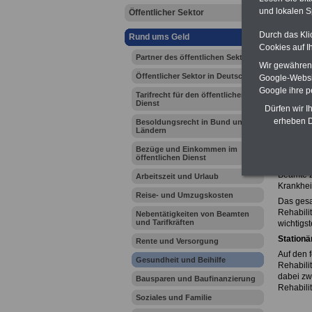
und lokalen S
Öffentlicher Sektor
Ihr Beru
Durch das Kli
Rund ums Geld
Cookies auf I
Partner des öffentlichen Sektors
Wir gewähren D
Zur Über
Öffentlicher Sektor in Deutschland
Google-Websi
Rehabi
Google ihre 
Tarifrecht für den öffentlichen
Dienst
Die Bere
Dürfen wir I
Bundesbe
erheben D
Besoldungsrecht in Bund und
- Anschl
Ländern
- Suchtb
- und Re
Bezüge und Einkommen im
öffentlichen Dienst
Unter „R
Beamte z
Arbeitszeit und Urlaub
Krankhei
Reise- und Umzugskosten
Das ges
Rehabili
Nebentätigkeiten von Beamten
und Tarifkräften
wichtigs
Station
Rente und Versorgung
Auf den 
Gesundheit und Beihilfe
Rehabili
dabei zw
Bausparen und Baufinanzierung
Rehabili
Soziales und Familie