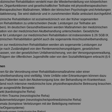
dizinischer Rehabilitation versteht man die Wiederherstellung von körperlichen
en, Organfunktionen und gesellschaftlicher Teilhabe mit physiotherapeutischen-
therapeutischen Maßnahmen, Mitteln der klinischen Psychologie und Anleitungen
staktivierung. Sie wird stationär und in zunehmenden Maße ambulant durchgeführt.
zinische Rehabilitation ist sozialmedizinisch von der früher sogenannten
hen Rehabilitation zu unterscheiden (heute: Leistungen zur Teilhabe am
eben). Im deutschen Gesundheitswesen werden Maßnahmen der medizinischen
tation von der medizinischen Akutbehandlung unterschieden. Gesetzliche
e für Leistungen zur medizinischen Rehabilitation ist insbesondere § 26 SGB IX.
zinischen Rehabilitation gehört auch die sogenannte Anschlussheilbehandlung.
en zur medizinischen Rehabilitation werden als sogenannte Leistungen zur
 je nach Zuständigkeit von den Rentenversicherungsträgern, gesetzlichen
assen, von der gesetzlichen Unfallversicherung, von der Versorgungsverwaltung,
rägern der öffentlichen Jugendhilfe oder von den Sozialhilfeträgern erbracht (§ 6
onen
onen für die Verordnung einer Rehabilitationsmaßnahme oder einer
sheilbehandlung sind vielfältig. Viele Unfälle oder Erkrankungen können dazu
dass Patienten nach der Akutversorgung bzw. der Behandlung im Krankenhaus
ßend noch intensive medizinische bzw. physiotherapeutische Betreuung brauchen.
ige ausgewählte Beispiele:
arkt (kardiologische Reha)
l-Hirn-Trauma (neurologische Reha)
säulenverletzungen (neurologische/sportmedizinische Reha)
aumata (komplexe Verletzungen mit der Beteiligung mehrerer
ile/Organsysteme)
rkrankungen (onkologische Reha)