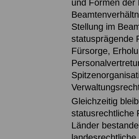
und Formen der
Beamtenverhältni
Stellung im Beam
statusprägende P
Fürsorge, Erholu
Personalvertretu
Spitzenorganisa
Verwaltungsrech
Gleichzeitig blei
statusrechtliche
Länder bestande
landesrechtliche