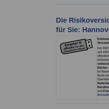
Die Risikovers
für Sie: Hanno
Exklusiv
Versand
Der INFO
seit 1997
öffentli
Einkomm
sektor.d
Bücher
für Bea
Bund un
Ebenfall
Nebentät
Berufsei
und
Fra
Bestellf