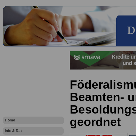
Föderalismu
Beamten- 
Besoldungs
geordnet
Home
Info & Rat