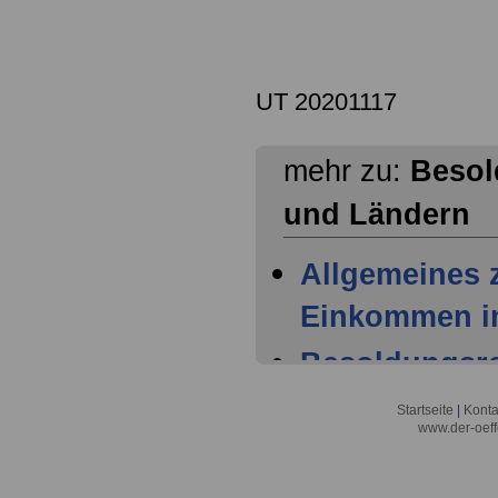
UT 20201117
mehr zu:
Besol
und Ländern
Allgemeines 
Einkommen im
Besoldungsr
der Länder - 
Startseite
|
Konta
www.der-oeff
Dienstrechts
für Bundesb