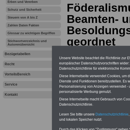
Erben und Vererben
Föderalismu
Schutz und Sicherheit
Beamten- 
Steuern von A bis Z
Zahlen Daten Fakten
Besoldungs
Glossar zu wichtigen Begriffen
geordnet
Stichwortverzeichnis und
Autorenübersicht
Durch die Födera
Bezügetabellen
Unsere Website beachtet die Richtlinie zur 
europäischer Datenschutzvorschriften wide
Gesetzgebungszu
Recht
Datenschutzrichtlinie für elektronische Komm
VorteilsBereich
Beamtenbereich 
Diese Internetseite verwendet Cookies, um 
Dienste und Funktionen bereitzustellen. Es
Service
Dem Bund steht 
Personalisierung von Anzeigen verwendet - un
personalisierte Werbung genutzt.
Kontakt
nach der konkur
Diese Internetseite macht Gebrauch von Cooki
Datenschutzrichtlinie.
Gesetzgebungszu
Lesen Sie bitte unsere
Datenschutzrichtlinie
,
und lokalen Speicher nutzt.
das Recht zu, di
Durch das Klicken von "Zustimmung" geben Sie