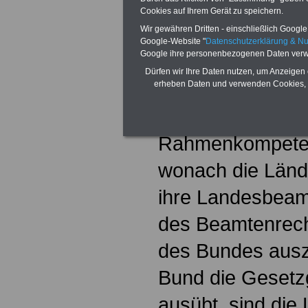
Statusrechte und 
Cookies auf Ihrem Gerät zu speichern.
Wir gewähren Dritten - einschließlich Google -
Beamtinnen und 
Google-Website "
Datenschutzerklärung & N
Google ihre personenbezogenen Daten verw
Ländern und Gem
Dürfen wir Ihre Daten nutzen, um Anzeigen 
Diese Gesetzgeb
erheben Daten und verwenden Cookies, 
an die Stelle der
Rahmenkompeten
wonach die Lände
ihre Landesbeam
des Beamtenrec
des Bundes ausz
Bund die Geset
ausübt, sind die