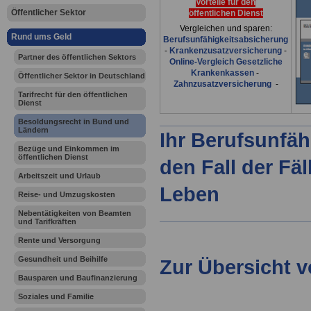
Vorteile für den
Öffentlicher Sektor
öffentlichen Dienst
Vergleichen und sparen:
Rund ums Geld
Berufsunfähigkeitsabsicherung
-
Krankenzusatzversicherung
-
Partner des öffentlichen Sektors
Online-Vergleich Gesetzliche
Krankenkassen
-
Öffentlicher Sektor in Deutschland
Zahnzusatzversicherung
-
Tarifrecht für den öffentlichen
Dienst
Besoldungsrecht in Bund und
Ländern
Ihr Berufsunfäh
Bezüge und Einkommen im
öffentlichen Dienst
den Fall der Fä
Arbeitszeit und Urlaub
Leben
Reise- und Umzugskosten
Nebentätigkeiten von Beamten
und Tarifkräften
Rente und Versorgung
Gesundheit und Beihilfe
Zur Übersicht 
Bausparen und Baufinanzierung
Soziales und Familie