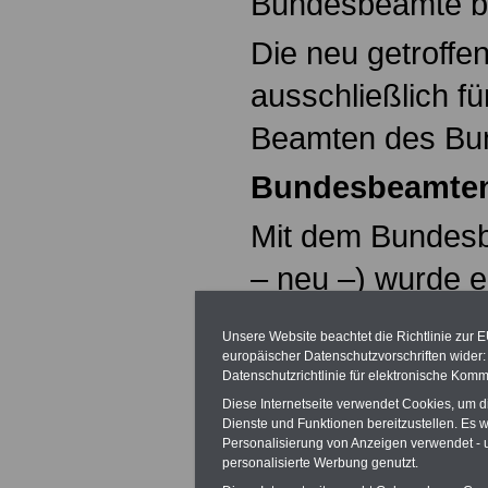
Bundesbeamte bet
Die neu getroffe
ausschließlich f
Beamten des Bu
Bundesbeamten
Mit dem Bundes
– neu –) wurde e
Bundesbeamteng
Unsere Website beachtet die Richtlinie zur 
jedoch der bishe
europäischer Datenschutzvorschriften wide
Datenschutzrichtlinie für elektronische Komm
zentralen Regel
Diese Internetseite verwendet Cookies, um 
Dienste und Funktionen bereitzustellen. Es
Wesentlichen un
Personalisierung von Anzeigen verwendet - un
personalisierte Werbung genutzt.