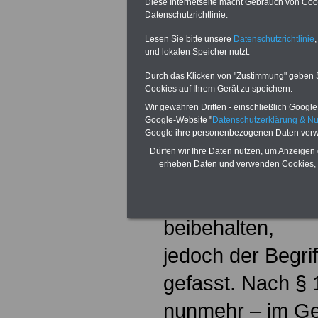
Die bisherigen V
Diese Internetseite macht Gebrauch von Cooki
Datenschutzrichtlinie.
zweiten Kapitels
Lesen Sie bitte unsere
Datenschutzrichtlinie
,
und lokalen Speicher nutzt.
Beamtenrechtsr
Durch das Klicken von "Zustimmung" geben Sie
wurden integrier
Cookies auf Ihrem Gerät zu speichern.
Wir gewähren Dritten - einschließlich Google -
für den Hochsch
Google-Website "
Datenschutzerklärung & N
Google ihre personenbezogenen Daten verw
aufgenommen.
Dürfen wir Ihre Daten nutzen, um Anzeigen 
erheben Daten und verwenden Cookies, 
- Das bisherige 
das Laufbahngru
beibehalten,
jedoch der Begri
gefasst. Nach §
nunmehr – im Ge