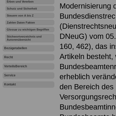
Erben und Vererben
Modernisierung 
Schutz und Sicherheit
Bundesdienstrec
Steuern von A bis Z
Zahlen Daten Fakten
(Dienstrechtsne
Glossar zu wichtigen Begriffen
DNeuG) vom 05.0
Stichwortverzeichnis und
Autorenübersicht
160, 462), das i
Bezügetabellen
Artikeln besteht
Recht
Bundesbeamtenr
VorteilsBereich
erheblich veränd
Service
den Bereich des
Kontakt
Versorgungsrecht
Bundesbeamtinn