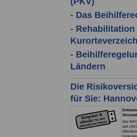
(PKV)
-
Das Beihilfer
-
Rehabilitatio
Kurorteverzeic
-
Beihilferegelu
Ländern
Die Risikovers
für Sie: Hanno
Exklusiv
Versand
Der INFO
seit 1997
öffentli
Einkomm