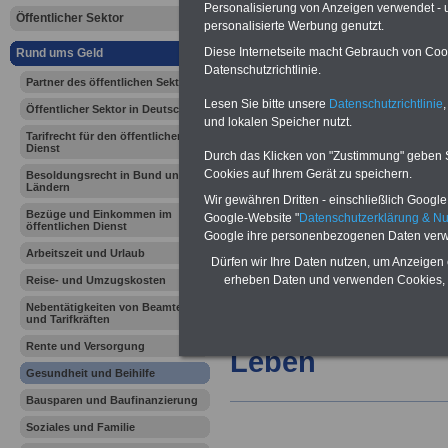
Personalisierung von Anzeigen verwendet - un
Öffentlicher Sektor
Ländern - Ü
personalisierte Werbung genutzt.
Diese Internetseite macht Gebrauch von Cooki
Rund ums Geld
Datenschutzrichtlinie.
Partner des öffentlichen Sektors
Vorteile für den
öffentlichen Dienst
Lesen Sie bitte unsere
Datenschutzrichtlinie
,
Öffentlicher Sektor in Deutschland
und lokalen Speicher nutzt.
Vergleichen und sparen:
Tarifrecht für den öffentlichen
Berufsunfähigkeitsabsicherung
Dienst
-
Krankenzusatzversicherung
-
Durch das Klicken von "Zustimmung" geben Sie
Online-Vergleich Gesetzliche
Cookies auf Ihrem Gerät zu speichern.
Besoldungsrecht in Bund und
Krankenkassen
-
Ländern
Wir gewähren Dritten - einschließlich Google -
Zahnzusatzversicherung
-
Bezüge und Einkommen im
Google-Website "
Datenschutzerklärung & N
öffentlichen Dienst
Google ihre personenbezogenen Daten verw
Arbeitszeit und Urlaub
Dürfen wir Ihre Daten nutzen, um Anzeigen 
Ihr Berufsunfäh
erheben Daten und verwenden Cookies, 
Reise- und Umzugskosten
Nebentätigkeiten von Beamten
den Fall der Fä
und Tarifkräften
Rente und Versorgung
Leben
Gesundheit und Beihilfe
Bausparen und Baufinanzierung
Soziales und Familie