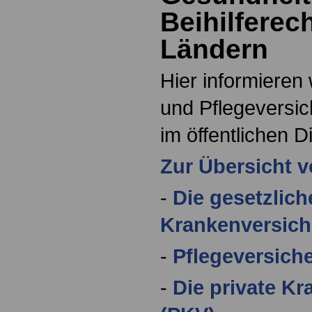
Beihilferec
Ländern
Hier informieren
und Pflegeversic
im öffentlichen D
Zur Übersicht 
-
Die gesetzlich
Krankenversic
-
Pflegeversich
-
Die private K