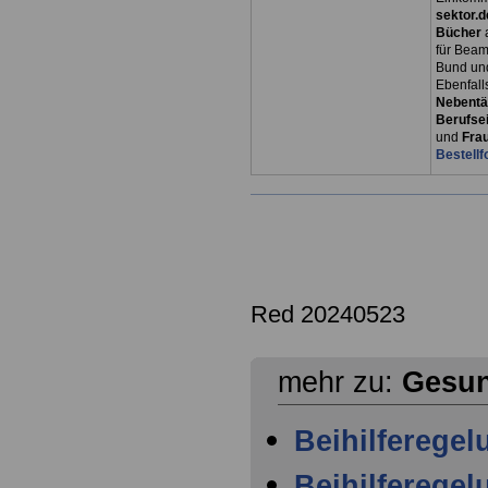
sektor.d
Bücher
für Bea
Bund un
Ebenfall
Nebentät
Berufsei
und
Fra
Bestellf
Red 20240523
mehr zu:
Gesun
Beihilferege
Beihilferegel