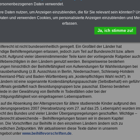
personenbezogenen Daten verwendet.
hre Daten nutzen, um Anzeigen einzublenden, die für Sie relevant sein könnten? U
fsunfähigkeitsschutz - Für den Fall der Fälle: Hannoversche Leben
aten und verwenden Cookies, um personalisierte Anzeigen einzublenden und Me
erfassen.
Ja, ich stimme zu!
sicht von "Rund ums Geld"
feregelungen in den Ländern
lferecht ist nicht bundeseinheitlich geregelt. Ein Großteil der Länder hat
ndige Beihilferegelungen erlassen, jedoch zum Teil auf Bundesrecht bzw. altem
cht. Aufgrund vieler übereinstimmender Teile kann der vorliegende Ratgeber auc
ilfeberechtigten in den Ländern genutzt werden. Beispielsweise bestehen
ngen hinsichtlich der Beihilfefähigkeit von Aufwendungen für Wahlleistungen bei
ausbehandlung (z.B. Ausschluss in Berlin, Niedersachsen, Schleswig-Holstein
heinland-Pfalz und Baden-Württemberg als „kostenpflichtiges Wahl recht“). In
Ländern ist eine sogenannte Kostendämpfungspauschale (Selbstbehalt) ein geführ
oftmals gestaffelt nach Besoldungsgruppen bzw. pauschal. Ebenso bestehen
iede in der Gewährung von Beihilfe in Todesfällen oder bei der
chtigungsfähigkeit von eingetragenen Lebenspartnern.
 auf die Absenkung der Altersgrenzen für ältere studierende Kinder aufgrund des
derungsgesetzes 2007 (Herabsetzung vom 27. auf das 25. Lebensjahr) wurden im
recht des Bundes und vieler Länder Übergangsregelungen geschaffen. Wichtige –
esrecht abweichende – Beihilferegelungen fassen wir in diesem Kapitel
. Die Vorschriften zur Beihilfe in den einzelnen Ländern ändern sich zu
iedlichen Zeitpunkten. Wir aktualisieren diese Texte daher in unserem
angebot unter
www.beihilfevorschriften.de
.