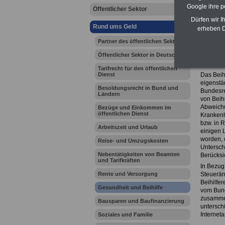
Google ihre 
Öffentlicher Sektor
Dürfen wir I
Ihr Beru
Rund ums Geld
erheben D
Partner des öffentlichen Sektors
Zur Über
Öffentlicher Sektor in Deutschland
Beihil
Tarifrecht für den öffentlichen
Dienst
Das Beihi
eigenstä
Besoldungsrecht in Bund und
Bundesre
Ländern
von Beih
Abweichu
Bezüge und Einkommen im
öffentlichen Dienst
Krankenh
bzw. in R
Arbeitszeit und Urlaub
einigen 
worden, 
Reise- und Umzugskosten
Untersch
Nebentätigkeiten von Beamten
Berücksi
und Tarifkräften
In Bezug
Rente und Versorgung
Steuerän
Beihilfe
Gesundheit und Beihilfe
vom Bund
zusammen
Bausparen und Baufinanzierung
untersch
Internet
Soziales und Familie