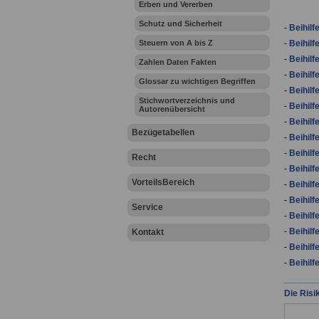
Erben und Vererben
Schutz und Sicherheit
-
Beihil
Steuern von A bis Z
-
Beihilf
-
Beihilf
Zahlen Daten Fakten
-
Beihilf
Glossar zu wichtigen Begriffen
-
Beihilf
Stichwortverzeichnis und
-
Beihilf
Autorenübersicht
-
Beihilf
Bezügetabellen
-
Beihil
-
Beihilf
Recht
-
Beihilf
VorteilsBereich
-
Beihilf
-
Beihilf
Service
-
Beihilf
-
Beihilf
Kontakt
-
Beihilf
-
Beihilf
Die Risi