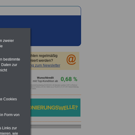
en zweier
ie
Sie möchten regelmäßig
rn bestimmte
informiert werden?
 Daten zur
Anmeldung zum Newsletter
nicht
ite Cookies
 in Form von
s Links zur
mieren, wie