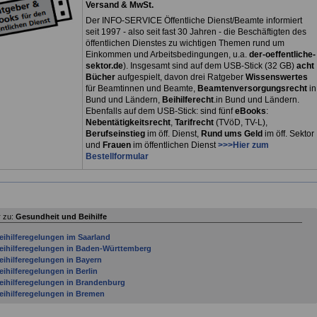
Versand & MwSt.
Der INFO-SERVICE Öffentliche Dienst/Beamte informiert
seit 1997 - also seit fast 30 Jahren - die Beschäftigten des
öffentlichen Dienstes zu wichtigen Themen rund um
Einkommen und Arbeitsbedingungen, u.a.
der-oeffentliche-
sektor.de
). Insgesamt sind auf dem USB-Stick (32 GB)
acht
Bücher
aufgespielt, davon drei
Ratgeber
Wissenswertes
für Beamtinnen und Beamte,
Beamtenversorgungsrecht
in
Bund und Ländern,
Beihilferecht
.in Bund und Ländern.
Ebenfalls auf dem USB-Stick: sind fünf
eBooks
:
Nebentätigkeitsrecht
,
Tarifrecht
(TVöD, TV-L),
Berufseinstieg
im öff. Dienst,
Rund ums Geld
im öff. Sektor
und
Frauen
im öffentlichen Dienst
>>>Hier zum
Bestellformular
 zu:
Gesundheit und Beihilfe
eihilferegelungen im Saarland
eihilferegelungen in Baden-Württemberg
eihilferegelungen in Bayern
eihilferegelungen in Berlin
eihilferegelungen in Brandenburg
eihilferegelungen in Bremen
eihilferegelungen in den Ländern
eihilferegelungen in Hamburg