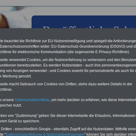
e beachtet die Richtlinie zur EU-Nutzereinwilligung und spiegelt die Anforderung
 Datenschutzvorschriften wider: EU-Datenschutz-Grundverordnung (DSGVO) und d
chtlinie für elektronische Kommunikation (die sogenannte E-Privacy-Richtlinie).
tseite verwendet Cookies, um die Nutzererfahrung zu verbessern und den Benutze
unktionen bereitzustellen. Es werden Nutzerdaten - auch ihre personenbezogenen
ung von Anzeigen verwendet - und Cookies sowohl für personalisierte als auch für 
te Werbung genutzt.
feregelungen in den Ländern
tseite macht Gebrauch von Cookies von Dritten, siehe dazu weitere Details in der
htlinie.
Vorteile für den
ffentlichen Dienst
te unsere
Datenschutzrichtlinie
, um mehr darüber zu erfahren, wie diese Internetse
gleichen und sparen:
peicher nutzt.
nfähigkeitsabsicherung
enzusatzversicherung
-
cken von "Zustimmung" geben Sie dieser Internetseite die Erlaubnis, Informationen
-Vergleich Gesetzliche
hrem Gerät zu speichern.
Krankenkassen
-
ritten - einschließlich Google - ebenfalls Zugriff auf die Nutzerdaten. Mithilfe eine
zusatzversicherung
-
te "
Datenschutzerklärung & Nutzungsbedingungen
" können Sie sich darüber infor