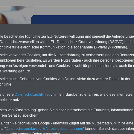
e beachtet die Richtlinie zur EU-Nutzereinwilligung und spiegelt die Anforderung
 Datenschutzvorschriften wider: EU-Datenschutz-Grundverordnung (DSGVO) und d
chtlinie für elektronische Kommunikation (die sogenannte E-Privacy-Richtlinie).
tseite verwendet Cookies, um die Nutzererfahrung zu verbessern und den Benutze
unktionen bereitzustellen. Es werden Nutzerdaten - auch ihre personenbezogenen
ung von Anzeigen verwendet - und Cookies sowohl für personalisierte als auch für 
te Werbung genutzt.
tseite macht Gebrauch von Cookies von Dritten, siehe dazu weitere Details in der
 § 3 Allgemeine Arbeitsbedingungen
htlinie.
Vorteile für den
te unsere
Datenschutzrichtlinie
, um mehr darüber zu erfahren, wie diese Internetse
ffentlichen Dienst
peicher nutzt.
gleichen und sparen:
nfähigkeitsabsicherung
cken von "Zustimmung" geben Sie dieser Internetseite die Erlaubnis, Informationen
enzusatzversicherung
-
hrem Gerät zu speichern.
-Vergleich Gesetzliche
Krankenkassen
-
ritten - einschließlich Google - ebenfalls Zugriff auf die Nutzerdaten. Mithilfe eine
zusatzversicherung
-
te "
Datenschutzerklärung & Nutzungsbedingungen
" können Sie sich darüber infor