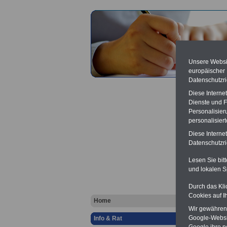
Unsere Websit
europäischer
Datenschutzri
Diese Interne
Dienste und F
Personalisier
personalisier
Diese Interne
TVöD:
Datenschutzric
Lesen Sie bit
ö
und lokalen S
Ver
Berufsu
Durch das Kli
-
Krank
Cookies auf I
Online
Home
Wir gewähren D
Zahn
Google-Websi
Info & Rat