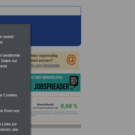
en zweier
ie
rn bestimmte
Sie möchten regelmäßig
informiert werden?
 Daten zur
Anmeldung zum Newsletter
nicht
ite Cookies
 in Form von
s Links zur
mieren, wie