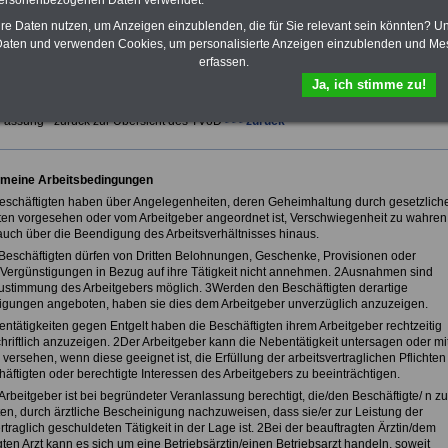
personenbezogenen Daten verwendet.
hre Daten nutzen, um Anzeigen einzublenden, die für Sie relevant sein könnten? U
aten und verwenden Cookies, um personalisierte Anzeigen einzublenden und Me
fsunfähigkeitsschutz - Für den Fall der Fälle: Hannoversche Leben
erfassen.
Ja, ich stimme zu!
trag für den öffentlichen Dienst (TVöD)
 Fassung - zurück zur Übersicht des TVöD
>>>zurück
emeine Arbeitsbedingungen
Beschäftigten haben über Angelegenheiten, deren Geheimhaltung durch gesetzlich
ften vorgesehen oder vom Arbeitgeber angeordnet ist, Verschwiegenheit zu wahren
 auch über die Beendigung des Arbeitsverhältnisses hinaus.
 Beschäftigten dürfen von Dritten Belohnungen, Geschenke, Provisionen oder
 Vergünstigungen in Bezug auf ihre Tätigkeit nicht annehmen. 2Ausnahmen sind
Zustimmung des Arbeitgebers möglich. 3Werden den Beschäftigten derartige
igungen angeboten, haben sie dies dem Arbeitgeber unverzüglich anzuzeigen.
entätigkeiten gegen Entgelt haben die Beschäftigten ihrem Arbeitgeber rechtzeitig
hriftlich anzuzeigen. 2Der Arbeitgeber kann die Nebentätigkeit untersagen oder mi
versehen, wenn diese geeignet ist, die Erfüllung der arbeitsvertraglichen Pflichten
äftigten oder berechtigte Interessen des Arbeitgebers zu beeinträchtigen.
Arbeitgeber ist bei begründeter Veranlassung berechtigt, die/den Beschäftigte/ n zu
ten, durch ärztliche Bescheinigung nachzuweisen, dass sie/er zur Leistung der
rtraglich geschuldeten Tätigkeit in der Lage ist. 2Bei der beauftragten Ärztin/dem
ten Arzt kann es sich um eine Betriebsärztin/einen Betriebsarzt handeln, soweit