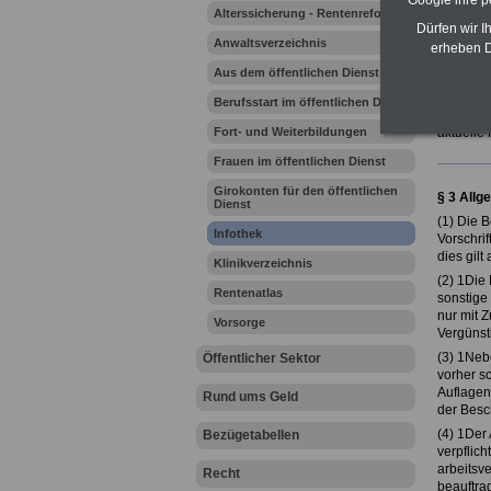
Google ihre 
Alterssicherung - Rentenreform
Dürfen wir I
Anwaltsverzeichnis
erheben D
Ihr Beru
Aus dem öffentlichen Dienst
Berufsstart im öffentlichen Dienst
Tarifver
Fort- und Weiterbildungen
aktuelle
Frauen im öffentlichen Dienst
Girokonten für den öffentlichen
§ 3 Allg
Dienst
(1) Die 
Infothek
Vorschri
dies gilt
Klinikverzeichnis
(2) 1Die
Rentenatlas
sonstige
nur mit 
Vorsorge
Vergünst
(3) 1Neb
Öffentlicher Sektor
vorher sc
Auflagen 
Rund ums Geld
der Besch
(4) 1Der 
Bezügetabellen
verpflich
arbeitsve
Recht
beauftrag