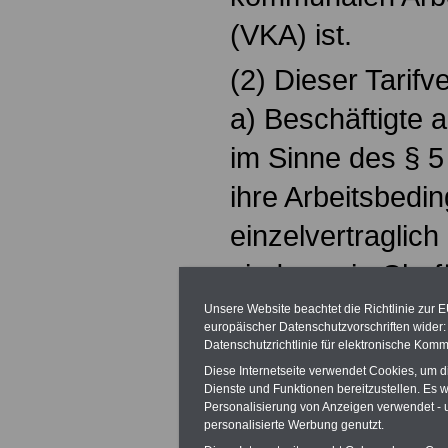
(VKA) ist.
(2) Dieser Tarifver
a) Beschäftigte a
im Sinne des § 5
ihre Arbeitsbedi
einzelvertraglic
sind, sowie Chef
b) Beschäftigte, 
Unsere Website beachtet die Richtlinie zur 
europäischer Datenschutzvorschriften wide
Tabellenentgelt 
Datenschutzrichtlinie für elektronische Komm
Diese Internetseite verwendet Cookies, um 
hinausgehendes 
Dienste und Funktionen bereitzustellen. Es
Personalisierung von Anzeigen verwendet - un
erhalten,
personalisierte Werbung genutzt.