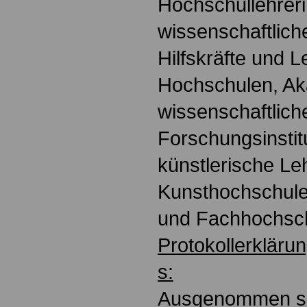
Hochschullehreri
wissenschaftlich
Hilfskräfte und 
Hochschulen, A
wissenschaftlich
Forschungsinstit
künstlerische Le
Kunsthochschule
und Fachhochsch
Protokollerkläru
s:
Ausgenommen si