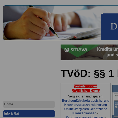
TVöD: §§ 1 
Vorteile für den
öffentlichen Dienst
Vergleichen und sparen:
Berufsunfähigkeitsabsicherung
Home
-
Krankenzusatzversicherung
-
Online-Vergleich Gesetzliche
Krankenkassen
-
Info & Rat
Zahnzusatzversicherung
-