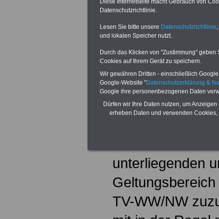
Diese Internetseite macht Gebrauch von Cooki
c) bei deutschen
Datenschutzrichtlinie.
Ausland eingestel
Lesen Sie bitte unsere
Datenschutzrichtlinie
,
und lokalen Speicher nutzt.
d) Arbeitnehmeri
Durch das Klicken von "Zustimmung" geben Sie
Cookies auf Ihrem Gerät zu speichern.
für die der TV-
Wir gewähren Dritten - einschließlich Google -
gilt, sowie für
Google-Website "
Datenschutzerklärung & N
Google ihre personenbezogenen Daten verw
Arbeitnehmerinne
Dürfen wir Ihre Daten nutzen, um Anzeigen 
erheben Daten und verwenden Cookies, 
in rechtlich selb
Betriebsverfass
unterliegenden u
Geltungsbereich
TV-WW/NW zuzuo