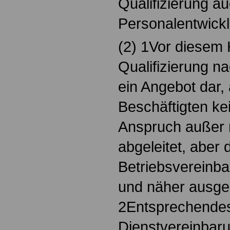
Qualifizierung au
Personalentwick
(2) 1Vor diesem H
Qualifizierung n
ein Angebot dar,
Beschäftigten kei
Anspruch außer 
abgeleitet, aber d
Betriebsverein
und näher ausges
2Entsprechendes 
Dienstvereinbar