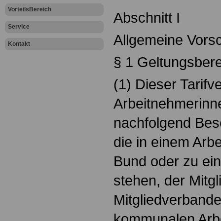
VorteilsBereich
Abschnitt I
Service
Allgemeine Vorsc
Kontakt
§ 1 Geltungsber
(1) Dieser Tarifver
Arbeitnehmerinn
nachfolgend Besc
die in einem Arb
Bund oder zu ei
stehen, der Mitgl
Mitgliedverbande
kommunalen Arb