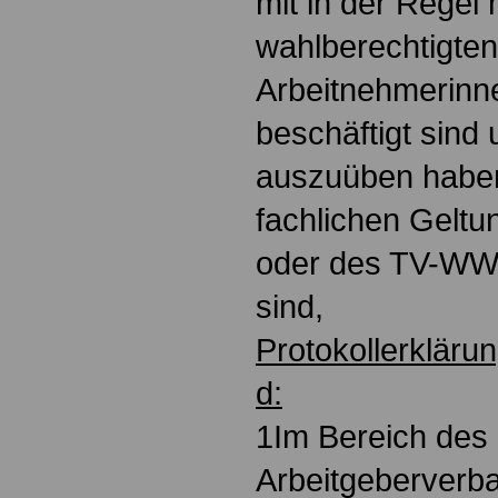
mit in der Regel
wahlberechtigten
Arbeitnehmerinn
beschäftigt sind 
auszuüben habe
fachlichen Geltu
oder des TV-WW
sind,
Protokollerkläru
d:
1Im Bereich de
Arbeitgeberverb