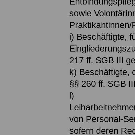
Entbindungspfleg
sowie Volontärin
Praktikantinnen/
i) Beschäftigte, f
Eingliederungsz
217 ff. SGB III 
k) Beschäftigte, 
§§ 260 ff. SGB II
l)
Leiharbeitnehme
von Personal-Se
sofern deren Rec