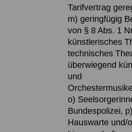
Tarifvertrag gereg
m) geringfügig B
von § 8 Abs. 1 Nr
künstlerisches T
technisches Thea
überwiegend küns
und
Orchestermusike
o) Seelsorgerinn
Bundespolizei, p)
Hauswarte und/o