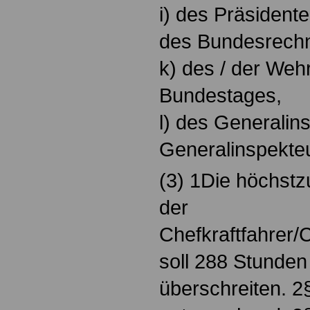
i) des Präsidente
des Bundesrech
k) des / der Weh
Bundestages,
l) des Generalins
Generalinspekte
(3) 1Die höchstzu
der
Chefkraftfahrer/
soll 288 Stunden
überschreiten. 2§