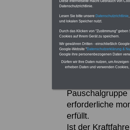
regelmäßige Arbe
Diese Internetseite macht Gebrauch von Cooki
Datenschutzrichtlinie.
beschäftigt, wenn
Lesen Sie bitte unsere
Datenschutzrichtlinie
,
und lokalen Speicher nutzt.
vorangegangenen
Durch das Klicken von "Zustimmung" geben Sie
einem Kalenderm
Cookies auf Ihrem Gerät zu speichern.
Wir gewähren Dritten - einschließlich Google -
Überstunden gelei
Google-Website "
Datenschutzerklärung & N
Google ihre personenbezogenen Daten verw
in der Pauschalg
Dürfen wir Ihre Daten nutzen, um Anzeigen 
erheben Daten und verwenden Cookies, 
Durchschnitt des
Kalenderhalbjahre
Pauschalgruppe
erforderliche mon
erfüllt.
Ist der Kraftfahre