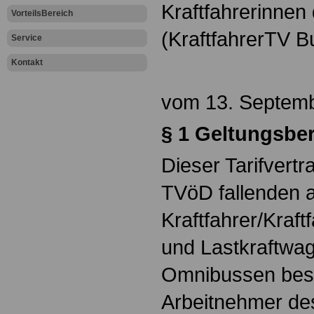
Kraftfahrerinne
VorteilsBereich
(KraftfahrerTV B
Service
Kontakt
vom 13. Septem
§ 1 Geltungsbe
Dieser Tarifvertra
TVöD fallenden a
Kraftfahrer/Kraf
und Lastkraftwa
Omnibussen besc
Arbeitnehmer de