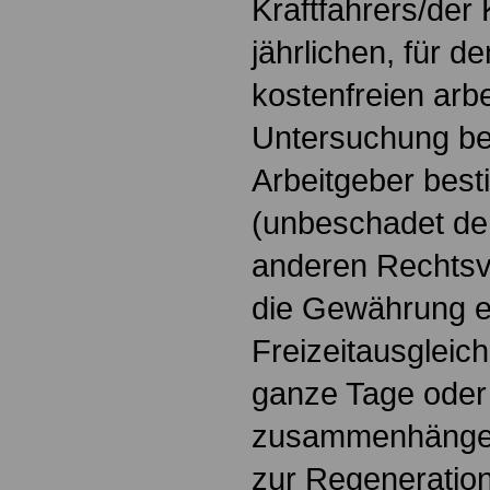
Kraftfahrers/der 
jährlichen, für d
kostenfreien arb
Untersuchung be
Arbeitgeber best
(unbeschadet der
anderen Rechtsvo
die Gewährung e
Freizeitausgleic
ganze Tage oder
zusammenhängend
zur Regeneration