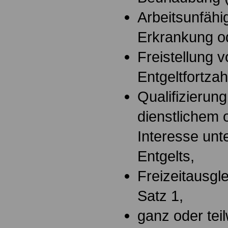
Arbeitsunfähig
Erkrankung od
Freistellung v
Entgeltfortza
Qualifizierun
dienstlichem 
Interesse unt
Entgelts,
Freizeitausgl
Satz 1,
ganz oder tei