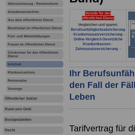
Alterssicherung - Rentenreform
Anwaltsverzeichnis
Vorteile für den
öffentlichen Dienst
Aus dem öffentlichen Dienst
Vergleichen und sparen:
Berufsstart im öffentlichen Dienst
Berufsunfähigkeitsabsicherung
-
Krankenzusatzversicherung
-
Fort- und Weiterbildungen
Online-Vergleich Gesetzliche
Krankenkassen
-
Frauen im öffentlichen Dienst
Zahnzusatzversicherung
-
Girokonten für den öffentlichen
Dienst
Infothek
Ihr Berufsunfäh
Klinikverzeichnis
Rentenatlas
den Fall der Fä
Vorsorge
Leben
Öffentlicher Sektor
Rund ums Geld
Bezügetabellen
Tarifvertrag für d
Recht