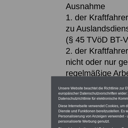
Ausnahme
1. der Kraftfahre
zu Auslandsdiens
(§ 45 TVöD BT-V
2. der Kraftfahre
nicht oder nur ge
regelmäßige Arbei
TVöD) hinaus bes
Unsere Website beachtet die Richtlinie zur 
europäischer Datenschutzvorschriften wide
Protokollerklärun
Datenschutzrichtlinie für elektronische Komm
Ein Kraftfahrer/ei
Diese Internetseite verwendet Cookies, um 
Dienste und Funktionen bereitzustellen. Es
Personalisierung von Anzeigen verwendet - un
dann nicht nur ge
personalisierte Werbung genutzt.