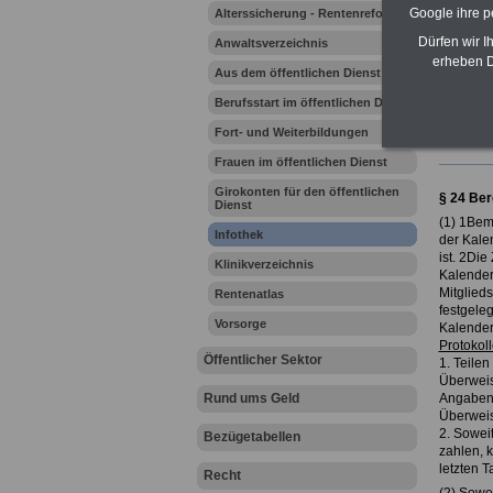
Google ihre 
Alterssicherung - Rentenreform
Dürfen wir I
Anwaltsverzeichnis
Ihr Beru
erheben D
Aus dem öffentlichen Dienst
Berufsstart im öffentlichen Dienst
Tarifver
Fort- und Weiterbildungen
aktuelle
Frauen im öffentlichen Dienst
Girokonten für den öffentlichen
§ 24 Ber
Dienst
(1) 1Bem
Infothek
der Kale
ist. 2Die
Klinikverzeichnis
Kalender
Mitglied
Rentenatlas
festgele
Vorsorge
Kalenderm
Protokol
Öffentlicher Sektor
1. Teilen
Überweis
Rund ums Geld
Angaben n
Überwei
2. Sowei
Bezügetabellen
zahlen, 
letzten 
Recht