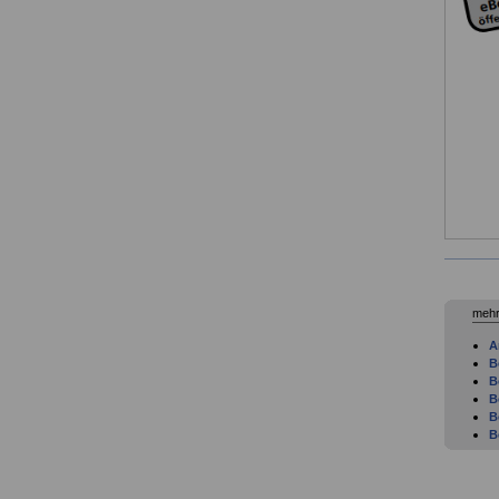
mehr
A
B
B
B
B
B
B
T
v