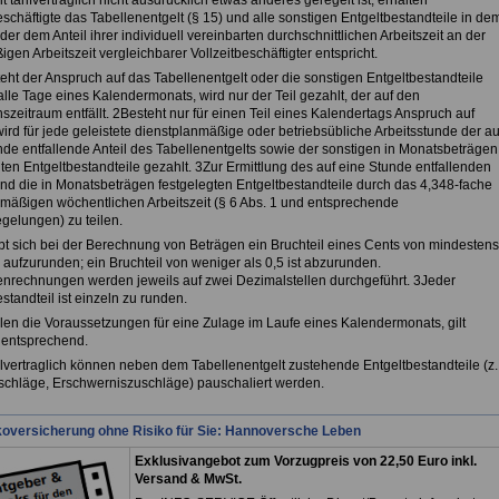
t tarifvertraglich nicht ausdrücklich etwas anderes geregelt ist, erhalten
eschäftigte das Tabellenentgelt (§ 15) und alle sonstigen Entgeltbestandteile in de
er dem Anteil ihrer individuell vereinbarten durchschnittlichen Arbeitszeit an der
gen Arbeitszeit vergleichbarer Vollzeitbeschäftigter entspricht.
eht der Anspruch auf das Tabellenentgelt oder die sonstigen Entgeltbestandteile
 alle Tage eines Kalendermonats, wird nur der Teil gezahlt, der auf den
zeitraum entfällt. 2Besteht nur für einen Teil eines Kalendertags Anspruch auf
wird für jede geleistete dienstplanmäßige oder betriebsübliche Arbeitsstunde der au
nde entfallende Anteil des Tabellenentgelts sowie der sonstigen in Monatsbeträgen
ten Entgeltbestandteile gezahlt. 3Zur Ermittlung des auf eine Stunde entfallenden
sind die in Monatsbeträgen festgelegten Entgeltbestandteile durch das 4,348-fache
lmäßigen wöchentlichen Arbeitszeit (§ 6 Abs. 1 und entsprechende
gelungen) zu teilen.
ibt sich bei der Berechnung von Beträgen ein Bruchteil eines Cents von mindestens
er aufzurunden; ein Bruchteil von weniger als 0,5 ist abzurunden.
nrechnungen werden jeweils auf zwei Dezimalstellen durchgeführt. 3Jeder
standteil ist einzeln zu runden.
llen die Voraussetzungen für eine Zulage im Laufe eines Kalendermonats, gilt
 entsprechend.
elvertraglich können neben dem Tabellenentgelt zustehende Entgeltbestandteile (z.
uschläge, Erschwerniszuschläge) pauschaliert werden.
koversicherung ohne Risiko für Sie: Hannoversche Leben
Exklusivangebot zum Vorzugpreis von 22,50 Euro inkl.
Versand & MwSt.