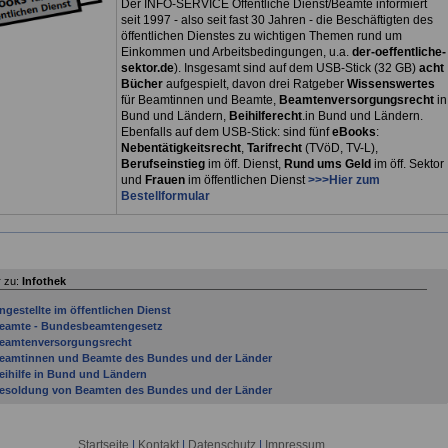
Der INFO-SERVICE Öffentliche Dienst/Beamte informiert
seit 1997 - also seit fast 30 Jahren - die Beschäftigten des
öffentlichen Dienstes zu wichtigen Themen rund um
Einkommen und Arbeitsbedingungen, u.a.
der-oeffentliche-
sektor.de
). Insgesamt sind auf dem USB-Stick (32 GB)
acht
Bücher
aufgespielt, davon drei
Ratgeber
Wissenswertes
für Beamtinnen und Beamte,
Beamtenversorgungsrecht
in
Bund und Ländern,
Beihilferecht
.in Bund und Ländern.
Ebenfalls auf dem USB-Stick: sind fünf
eBooks
:
Nebentätigkeitsrecht
,
Tarifrecht
(TVöD, TV-L),
Berufseinstieg
im öff. Dienst,
Rund ums Geld
im öff. Sektor
und
Frauen
im öffentlichen Dienst
>>>Hier zum
Bestellformular
 zu:
Infothek
ngestellte im öffentlichen Dienst
eamte - Bundesbeamtengesetz
eamtenversorgungsrecht
eamtinnen und Beamte des Bundes und der Länder
eihilfe in Bund und Ländern
esoldung von Beamten des Bundes und der Länder
und: § 13 des Tarifvertrages zur Überleitung der Beschäftigten des Bundes in den
VöD und zur Regelung des Übergangsrechts (TVÜ-Bund) - Rundschreiben des BMI
om 11.08.2005 (AZ D II 2 - 220 200/25)
Startseite
|
Kontakt
|
Datenschutz
|
Impressum