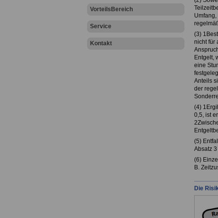
(2) Sowei
Teilzeitb
VorteilsBereich
Umfang, d
regelmäßi
Service
(3) 1Best
nicht für
Kontakt
Anspruchs
Entgelt, 
eine Stu
festgeleg
Anteils 
der rege
Sonderre
(4) 1Erg
0,5, ist 
2Zwische
Entgeltbe
(5) Entfa
Absatz 3
(6) Einz
B. Zeitz
Die Risi