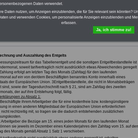
personenbezogenen Daten verwendet.
hre Daten nutzen, um Anzeigen einzublenden, die für Sie relevant sein könnten? U
fsunfähigkeitsschutz - Für den Fall der Fälle: Hannoversche Leben
aten und verwenden Cookies, um personalisierte Anzeigen einzublenden und Me
erfassen.
Ja, ich stimme zu!
trag für den öffentlichen Dienst (TVöD)
 Fassung - zurück zur Übersicht des TVöD
>>>zurück
echnung und Auszahlung des Entgelts
essungszeitraum für das Tabellenentgelt und die sonstigen Entgeltbestandteile ist
ndermonat, soweit tarifvertraglich nicht ausdrücklich etwas Abweichendes geregelt
 Zahlung erfolgt am letzten Tag des Monats (Zahltag) für den laufenden
monat auf ein von der/dem Beschäftigten benanntes Konto innerhalb eines
staats der Europäischen Union. 3Entgeltbestandteile, die nicht in Monatsbeträgen
gt sind, sowie der Tagesdurchschnitt nach § 21, sind am Zahltag des zweiten
onats, der auf ihre Entstehung folgt, fällig.
lerklärungen zu Absatz 1:
 Beschäftigte ihrem Arbeitgeber die für eine kostenfreie bzw. kostengünstigere
ung in einen anderen Mitgliedstaat der Europäischen Union erforderlichen
icht rechtzeitig mit, so tragen sie die dadurch entstehenden zusätzlichen
sungskosten.
t Arbeitgeber die Bezüge am 15. eines jeden Monats für den laufenden Monat
können sie jeweils im Dezember eines Kalenderjahres den Zahltag vom 15. auf de
Tag des Monats gemäß Absatz 1 Satz 1 verschieben.