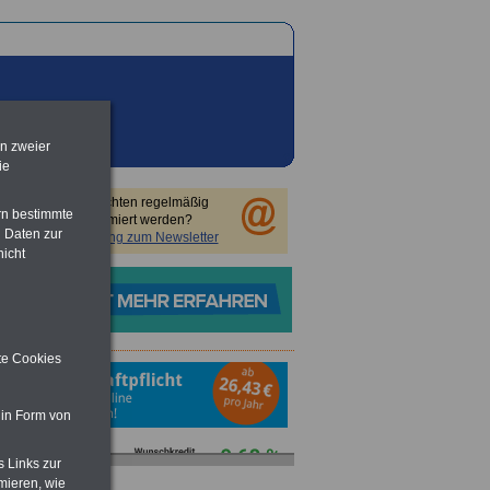
en zweier
ie
Sie möchten regelmäßig
rn bestimmte
informiert werden?
 Daten zur
Anmeldung zum Newsletter
nicht
ite Cookies
 in Form von
s Links zur
mieren, wie