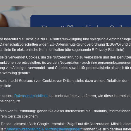
e beachtet die Richtlinie zur EU-Nutzereinwilligung und spiegelt die Anforderung
 Datenschutzvorschriften wider: EU-Datenschutz-Grundverordnung (DSGVO) und d
chtlinie für elektronische Kommunikation (die sogenannte E-Privacy-Richtlinie).
tseite verwendet Cookies, um die Nutzererfahrung zu verbessern und den Benutze
unktionen bereitzustellen. Es werden Nutzerdaten - auch ihre personenbezogenen
ung von Anzeigen verwendet - und Cookies sowohl für personalisierte als auch für 
te Werbung genutzt.
 § 24 Berechnung und Auszahlung des Entgelts
tseite macht Gebrauch von Cookies von Dritten, siehe dazu weitere Details in der
htlinie.
Vorteile für den
ffentlichen Dienst
te unsere
Datenschutzrichtlinie
, um mehr darüber zu erfahren, wie diese Internetse
gleichen und sparen:
peicher nutzt.
nfähigkeitsabsicherung
enzusatzversicherung
-
cken von "Zustimmung" geben Sie dieser Internetseite die Erlaubnis, Informationen
-Vergleich Gesetzliche
hrem Gerät zu speichern.
Krankenkassen
-
ritten - einschließlich Google - ebenfalls Zugriff auf die Nutzerdaten. Mithilfe eine
zusatzversicherung
-
te "
Datenschutzerklärung & Nutzungsbedingungen
" können Sie sich darüber infor