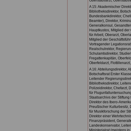
Oberstabsarzt, Oberstabsv
A 15: Akademischer Direkt
Bibliotheksdirektor, Botscha
Bundesbankdirektor, Chefa
Beamter), Direktor, Kriminal
Generalkonsul, Gesandter
Hauptkustos, Mitglied der
für Arbeit, Oberarzt, Ober
Mitglied der Geschäftsführ
Vortragender Legationsrat,
Realschulrektor, Regierun
Schulamtsdirektor, Studien
Fregattenkapitän, Oberfeld
Oberfeldarzt, Flottillenarzt
A 16: Abteilungsdirektor, A
Botschaftsrat Erster Klass
Leitender Regierungsdirek
Bibliotheksdirektor, Leiten
Polizeidirektor, Chefarzt,
für Flugunfalluntersuchun
Staatsarchivs der Stiftung
Direktor des Ibero-Amerika
Preußischer Kulturbesitz, D
für Musikforschung der Sti
Direktor einer Wehrtechnis
Finanzpräsident, Generalk
Landeskonservator, Leiten
Ministerialrat (meistens in