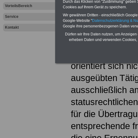
Bundesbesoldun
Durch das Klicken von "Zustimmung" geben Sie
VorteilsBereich
Cookies auf Ihrem Gerät zu speichern.
geregelt. Zum
Wo
Wir gewähren Dritten - einschließlich Google -
Service
Google-Website "
Datenschutzerklärung & N
Google ihre personenbezogenen Daten verw
Die Gesetzesbin
Kontakt
Dürfen wir Ihre Daten nutzen, um Anzeigen 
hergebrachten G
erheben Daten und verwenden Cookies, 
Berufsbeamtentu
orientiert sich ni
ausgeübten Tätig
ausschließlich 
statusrechtliche
für die Übertrag
entsprechende fr
die eine Ernennu