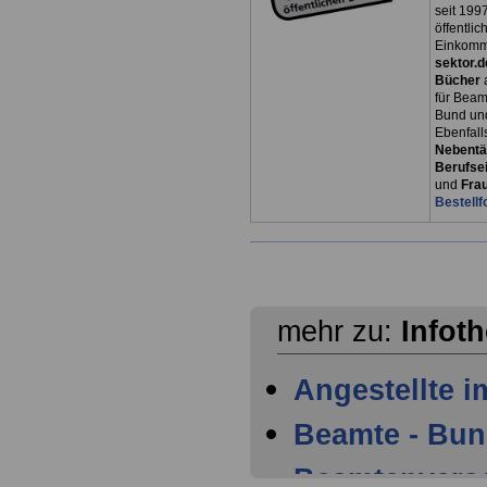
seit 1997
öffentli
Einkomm
sektor.d
Bücher
für Bea
Bund un
Ebenfall
Nebentät
Berufsei
und
Fra
Bestellf
mehr zu:
Infot
Angestellte i
Beamte - Bu
Beamtenvers