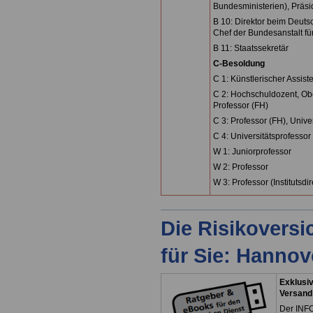
Bundesministerien), Präsi
B 10: Direktor beim Deut
Chef der Bundesanstalt für
B 11: Staatssekretär
C-Besoldung
C 1: Künstlerischer Assist
C 2: Hochschuldozent, Obe
Professor (FH)
C 3: Professor (FH), Unive
C 4: Universitätsprofessor
W 1: Juniorprofessor
W 2: Professor
W 3: Professor (Institutsdi
Die Risikovers
für Sie: Hanno
Exklusiv
Versand
Der INFO