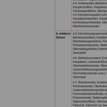
A 4: Amtsmeister, Betriebs
Hauptschaffner, Hauptwach
Triebwagenführer, Obergefr
A 5 (Verzahnungsamt zum mi
Hauptwachtmeister, Haupt
Kriminalwachtmeister, Obe
Oberbetriebsmeister
II. mittlerer
A 5 (Verzahnungsamt einfac
Dienst
Betriebsassistent, Assisten
Obertriebwagenführer, Pol
Polizeiwachtmeister, Stabs
Oberstabsgefreiter,Unterof
Seekadett
A 6: Betriebsassistent, Er
Hauptwart, Lokomotivführe
Oberbetriebsmeister, Ober
Justizvollstreckungssekretä
Fernmeldesekretär usw.), W
Obermaat
A 7: Brandmeister, Kranke
Kriminalmeister, Oberlokom
Justizvollstreckungsoberse
Fernmeldeobersekretär, us
Polizeimeister, Stationspfl
Stabsunteroffizier, Oberm
Fähnrich, Fähnrich zur Se