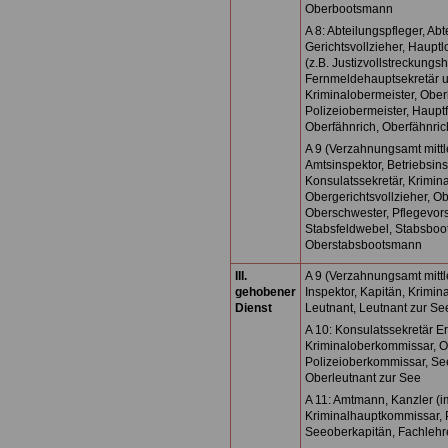
Oberbootsmann
A 8: Abteilungspfleger, Ab
Gerichtsvollzieher, Hauptl
(z.B. Justizvollstreckungs
Fernmeldehauptsekretär u
Kriminalobermeister, Ober
Polizeiobermeister, Haup
Oberfähnrich, Oberfähnric
A 9 (Verzahnungsamt mittl
Amtsinspektor, Betriebsin
Konsulatssekretär, Krimin
Obergerichtsvollzieher, Ob
Oberschwester, Pflegevors
Stabsfeldwebel, Stabsboo
Oberstabsbootsmann
III.
A 9 (Verzahnungsamt mittl
gehobener
Inspektor, Kapitän, Krimi
Dienst
Leutnant, Leutnant zur Se
A 10: Konsulatssekretär Er
Kriminaloberkommissar, O
Polizeioberkommissar, See
Oberleutnant zur See
A 11: Amtmann, Kanzler (i
Kriminalhauptkommissar, 
Seeoberkapitän, Fachlehr