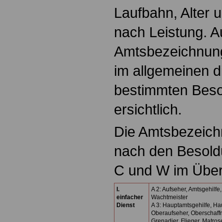
Laufbahn, Alter 
nach Leistung. 
Amtsbezeichnung
im allgemeinen d
bestimmten Bes
ersichtlich.
Die Amtsbezeic
nach den Besold
C und W im Über
I.
A 2: Aufseher, Amtsgehilfe
einfacher
Wachtmeister
Dienst
A 3: Hauptamtsgehilfe, Hau
Oberaufseher, Oberschaffn
Grenadier, Flieger, Matrose