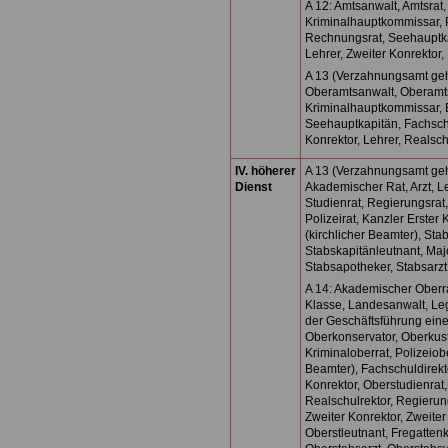
A 12: Amtsanwalt, Amtsrat,
Kriminalhauptkommissar, 
Rechnungsrat, Seehauptkap
Lehrer, Zweiter Konrektor
A 13 (Verzahnungsamt geh
Oberamtsanwalt, Oberamts
Kriminalhauptkommissar, 
Seehauptkapitän, Fachschu
Konrektor, Lehrer, Realsch
IV. höherer
A 13 (Verzahnungsamt geh
Dienst
Akademischer Rat, Arzt, Le
Studienrat, Regierungsrat, 
Polizeirat, Kanzler Erster 
(kirchlicher Beamter), St
Stabskapitänleutnant, Majo
Stabsapotheker, Stabsarzt
A 14: Akademischer Oberra
Klasse, Landesanwalt, Lega
der Geschäftsführung einer
Oberkonservator, Oberkust
Kriminaloberrat, Polizeiobe
Beamter), Fachschuldirekt
Konrektor, Oberstudienrat
Realschulrektor, Regierung
Zweiter Konrektor, Zweiter
Oberstleutnant, Fregatten