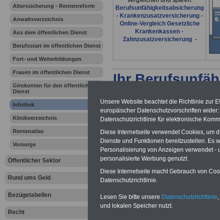
Vergleichen und sparen:
Alterssicherung - Rentenreform
Berufsunfähigkeitsabsicherung
-
Krankenzusatzversicherung
-
Anwaltsverzeichnis
Online-Vergleich Gesetzliche
Krankenkassen
-
Aus dem öffentlichen Dienst
Zahnzusatzversicherung
-
Berufsstart im öffentlichen Dienst
Fort- und Weiterbildungen
Frauen im öffentlichen Dienst
Ihr Berufsunfäh
Girokonten für den öffentlichen
Dienst
den Fall der Fä
Unsere Website beachtet die Richtlinie zur 
Infothek
europäischer Datenschutzvorschriften wide
Leben
Klinikverzeichnis
Datenschutzrichtlinie für elektronische Komm
Rentenatlas
Diese Internetseite verwendet Cookies, um 
Dienste und Funktionen bereitzustellen. Es
Vorsorge
Personalisierung von Anzeigen verwendet - un
personalisierte Werbung genutzt.
Öffentlicher Sektor
Die Bezahlung v
Diese Internetseite macht Gebrauch von Cooki
Rund ums Geld
Datenschutzrichtlinie.
Beamten bei Bun
Bezügetabellen
Lesen Sie bitte unsere
Datenschutzrichtlinie
,
Gemeinden wird 
und lokalen Speicher nutzt.
Recht