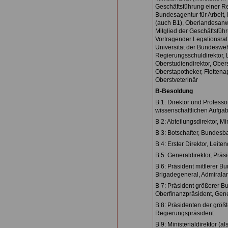
Geschäftsführung einer Re
Bundesagentur für Arbeit,
(auch B1), Oberlandesanwa
Mitglied der Geschäftsführ
Vortragender Legationsrat 
Universität der Bundesweh
Regierungsschuldirektor, 
Oberstudiendirektor, Obers
Oberstapotheker, Flottenap
Oberstveterinär
B-Besoldung
B 1: Direktor und Profess
wissenschaftlichen Aufga
B 2: Abteilungsdirektor, Min
B 3: Botschafter, Bundesb
B 4: Erster Direktor, Leiten
B 5: Generaldirektor, Prä
B 6: Präsident mittlerer Bu
Brigadegeneral, Admiralar
B 7: Präsident größerer B
Oberfinanzpräsident, Gen
B 8: Präsidenten der größ
Regierungspräsident
B 9: Ministerialdirektor (al