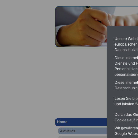
Unsere Websit
europäischer
Datenschutzri
Diese Interne
Dienste und F
Personalisier
personalisier
Aktuel
Diese Interne
Steuer
Datenschutzric
Lesen Sie bit
und lokalen S
ö
Ver
Durch das Kli
Berufsu
Cookies auf I
Home
-
Krank
Online
Wir gewähren D
Aktuelles
Google-Websi
Zahn