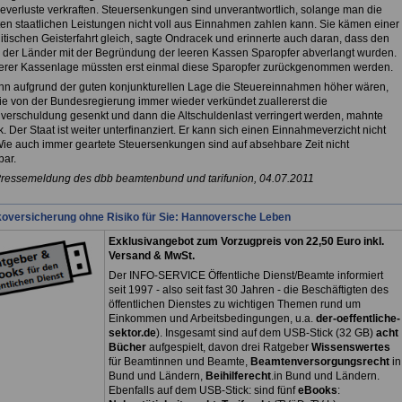
verluste verkraften. Steuersenkungen sind unverantwortlich, solange man die
ten staatlichen Leistungen nicht voll aus Einnahmen zahlen kann. Sie kämen einer
itischen Geisterfahrt gleich, sagte Ondracek und erinnerte auch daran, dass den
der Länder mit der Begründung der leeren Kassen Sparopfer abverlangt wurden.
erer Kassenlage müssten erst einmal diese Sparopfer zurückgenommen werden.
n aufgrund der guten konjunkturellen Lage die Steuereinnahmen höher wären,
wie von der Bundesregierung immer wieder verkündet zuallererst die
verschuldung gesenkt und dann die Altschuldenlast verringert werden, mahnte
 Der Staat ist weiter unterfinanziert. Er kann sich einen Einnahmeverzicht nicht
 Wie auch immer geartete Steuersenkungen sind auf absehbare Zeit nicht
bar.
Pressemeldung des dbb beamtenbund und tarifunion, 04.07.2011
koversicherung ohne Risiko für Sie: Hannoversche Leben
Exklusivangebot zum Vorzugpreis von 22,50 Euro inkl.
Versand & MwSt.
Der INFO-SERVICE Öffentliche Dienst/Beamte informiert
seit 1997 - also seit fast 30 Jahren - die Beschäftigten des
öffentlichen Dienstes zu wichtigen Themen rund um
Einkommen und Arbeitsbedingungen, u.a.
der-oeffentliche-
sektor.de
). Insgesamt sind auf dem USB-Stick (32 GB)
acht
Bücher
aufgespielt, davon drei
Ratgeber
Wissenswertes
für Beamtinnen und Beamte,
Beamtenversorgungsrecht
in
Bund und Ländern,
Beihilferecht
.in Bund und Ländern.
Ebenfalls auf dem USB-Stick: sind fünf
eBooks
: