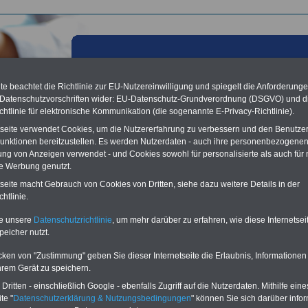
e beachtet die Richtlinie zur EU-Nutzereinwilligung und spiegelt die Anforderung
 Datenschutzvorschriften wider: EU-Datenschutz-Grundverordnung (DSGVO) und d
chtlinie für elektronische Kommunikation (die sogenannte E-Privacy-Richtlinie).
tseite verwendet Cookies, um die Nutzererfahrung zu verbessern und den Benutze
unktionen bereitzustellen. Es werden Nutzerdaten - auch ihre personenbezogenen
ung von Anzeigen verwendet - und Cookies sowohl für personalisierte als auch für 
te Werbung genutzt.
les aus der öffentlichen Verwaltung: DBB: Ja zur
tseite macht Gebrauch von Cookies von Dritten, siehe dazu weitere Details in der
vereinfachung, Nein zu Steuersenkung; 04.07.2011
htlinie.
te unsere
Datenschutzrichtlinie
, um mehr darüber zu erfahren, wie diese Internetse
Vorteile für den
peicher nutzt.
ffentlichen Dienst
gleichen und sparen:
cken von "Zustimmung" geben Sie dieser Internetseite die Erlaubnis, Informationen
nfähigkeitsabsicherung
hrem Gerät zu speichern.
enzusatzversicherung
-
-Vergleich Gesetzliche
ritten - einschließlich Google - ebenfalls Zugriff auf die Nutzerdaten. Mithilfe eine
Krankenkassen
-
te "
Datenschutzerklärung & Nutzungsbedingungen
" können Sie sich darüber infor
zusatzversicherung
-