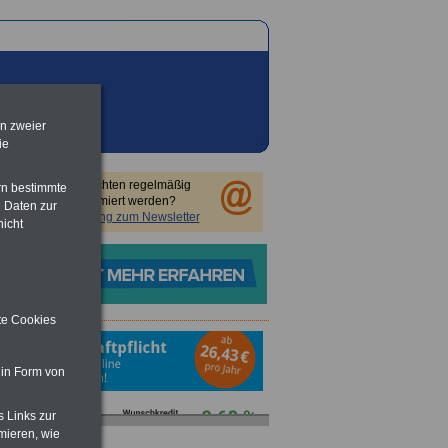
en zweier
ie
Sie möchten regelmäßig
rn bestimmte
informiert werden?
 Daten zur
Anmeldung zum Newsletter
nicht
ite Cookies
 in Form von
s Links zur
mieren, wie