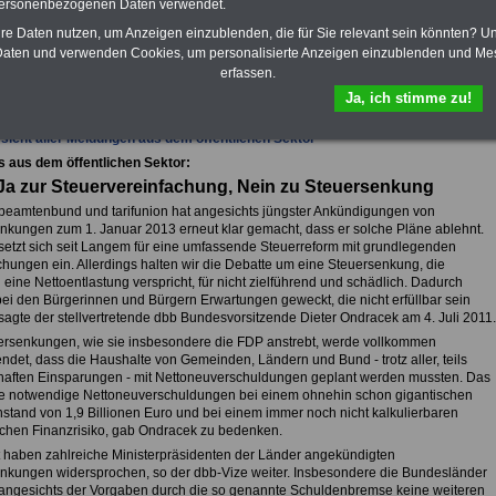
personenbezogenen Daten verwendet.
hre Daten nutzen, um Anzeigen einzublenden, die für Sie relevant sein könnten? U
aten und verwenden Cookies, um personalisierte Anzeigen einzublenden und Me
fsunfähigkeitsschutz - Für den Fall der Fälle: Hannoversche Leben
erfassen.
Ja, ich stimme zu!
sicht aller Meldungen aus dem öffentlichen Sektor
s aus dem öffentlichen Sektor:
a zur Steuervereinfachung, Nein zu Steuersenkung
beamtenbund und tarifunion hat angesichts jüngster Ankündigungen von
nkungen zum 1. Januar 2013 erneut klar gemacht, dass er solche Pläne ablehnt.
setzt sich seit Langem für eine umfassende Steuerreform mit grundlegenden
chungen ein. Allerdings halten wir die Debatte um eine Steuersenkung, die
eine Nettoentlastung verspricht, für nicht zielführend und schädlich. Dadurch
ei den Bürgerinnen und Bürgern Erwartungen geweckt, die nicht erfüllbar sein
sagte der stellvertretende dbb Bundesvorsitzende Dieter Ondracek am 4. Juli 2011.
ersenkungen, wie sie insbesondere die FDP anstrebt, werde vollkommen
ndet, dass die Haushalte von Gemeinden, Ländern und Bund - trotz aller, teils
aften Einsparungen - mit Nettoneuverschuldungen geplant werden mussten. Das
e notwendige Nettoneuverschuldungen bei einem ohnehin schon gigantischen
stand von 1,9 Billionen Euro und bei einem immer noch nicht kalkulierbaren
chen Finanzrisiko, gab Ondracek zu bedenken.
 haben zahlreiche Ministerpräsidenten der Länder angekündigten
nkungen widersprochen, so der dbb-Vize weiter. Insbesondere die Bundesländer
angesichts der Vorgaben durch die so genannte Schuldenbremse keine weiteren