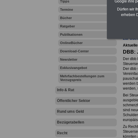
Google ihre 
Tipps
Dürfen wir I
Termine
erheben D
Bücher
Ihr Beru
Ratgeber
Publikationen
Zur Über
OnlineBücher
Aktuelle
Download-Center
DBB: J
Der dbb 
Newsletter
Steuerse
Exklusivangebot
Der dbb 
Vereinfa
Mehrfachbestellungen zum
pauschal 
Vorzugspreis
werden b
werden, 
Info & Rat
Bei Steu
ausgeble
Öffentlicher Sektor
schmerzh
sind neu
Rund ums Geld
Schulden
europäis
Bezügetabellen
Zu Recht
Steuerse
Recht
könnten 