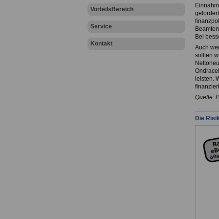
Einnahme
VorteilsBereich
geforder
finanzpol
Service
Beamten 
Bei bess
Kontakt
Auch wen
sollten 
Nettoneu
Ondracek.
leisten.
finanzier
Quelle: 
Die Risi