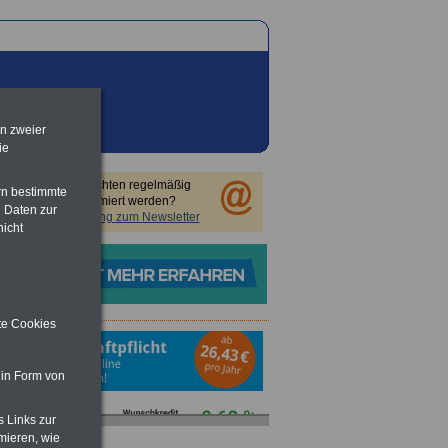
en zweier
ie
Sie möchten regelmäßig
rn bestimmte
informiert werden?
 Daten zur
Anmeldung zum Newsletter
nicht
ite Cookies
 in Form von
s Links zur
mieren, wie