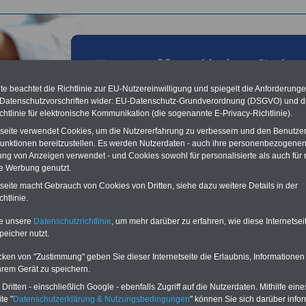
e beachtet die Richtlinie zur EU-Nutzereinwilligung und spiegelt die Anforderung
 Datenschutzvorschriften wider: EU-Datenschutz-Grundverordnung (DSGVO) und d
chtlinie für elektronische Kommunikation (die sogenannte E-Privacy-Richtlinie).
tseite verwendet Cookies, um die Nutzererfahrung zu verbessern und den Benutze
unktionen bereitzustellen. Es werden Nutzerdaten - auch ihre personenbezogenen
ung von Anzeigen verwendet - und Cookies sowohl für personalisierte als auch für 
te Werbung genutzt.
les aus der öffentlichen Verwaltung: Sicherung der
tseite macht Gebrauch von Cookies von Dritten, siehe dazu weitere Details in der
äftebasis - Heesen: öffentlicher Dienst sollte Vorbild sein;
htlinie.
2011
te unsere
Datenschutzrichtlinie
, um mehr darüber zu erfahren, wie diese Internetse
peicher nutzt.
Vorteile für den
ffentlichen Dienst
cken von "Zustimmung" geben Sie dieser Internetseite die Erlaubnis, Informationen
gleichen und sparen:
hrem Gerät zu speichern.
nfähigkeitsabsicherung
enzusatzversicherung
-
ritten - einschließlich Google - ebenfalls Zugriff auf die Nutzerdaten. Mithilfe eine
-Vergleich Gesetzliche
te "
Datenschutzerklärung & Nutzungsbedingungen
" können Sie sich darüber infor