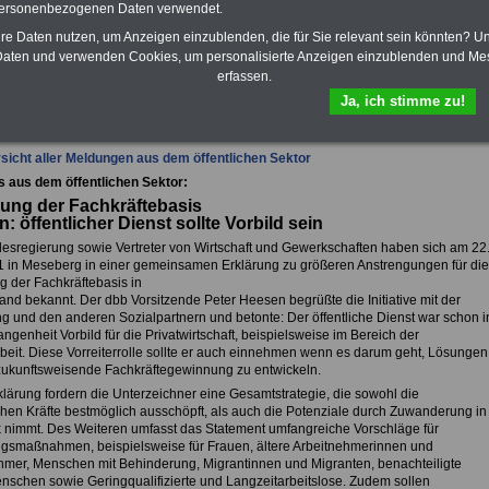
Krankenkassen
-
personenbezogenen Daten verwendet.
zusatzversicherung
-
hre Daten nutzen, um Anzeigen einzublenden, die für Sie relevant sein könnten? U
aten und verwenden Cookies, um personalisierte Anzeigen einzublenden und Me
erfassen.
fsunfähigkeitsschutz - Für den Fall der Fälle: Hannoversche Leben
Ja, ich stimme zu!
sicht aller Meldungen aus dem öffentlichen Sektor
s aus dem öffentlichen Sektor:
ung der Fachkräftebasis
: öffentlicher Dienst sollte Vorbild sein
esregierung sowie Vertreter von Wirtschaft und Gewerkschaften haben sich am 22
1 in Meseberg in einer gemeinsamen Erklärung zu größeren Anstrengungen für die
g der Fachkräftebasis in
and bekannt. Der dbb Vorsitzende Peter Heesen begrüßte die Initiative mit der
g und den anderen Sozialpartnern und betonte: Der öffentliche Dienst war schon i
ngenheit Vorbild für die Privatwirtschaft, beispielsweise im Bereich der
arbeit. Diese Vorreiterrolle sollte er auch einnehmen wenn es darum geht, Lösungen
 zukunftsweisende Fachkräftegewinnung zu entwickeln.
klärung fordern die Unterzeichner eine Gesamtstrategie, die sowohl die
chen Kräfte bestmöglich ausschöpft, als auch die Potenziale durch Zuwanderung in
k nimmt. Des Weiteren umfasst das Statement umfangreiche Vorschläge für
gsmaßnahmen, beispielsweise für Frauen, ältere Arbeitnehmerinnen und
hmer, Menschen mit Behinderung, Migrantinnen und Migranten, benachteiligte
nschen sowie Geringqualifizierte und Langzeitarbeitslose. Zudem sollen