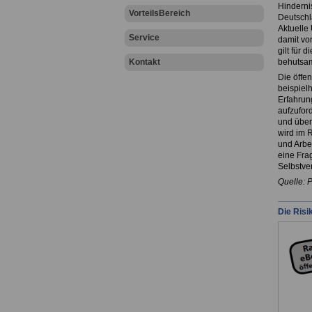
Hinderni
VorteilsBereich
Deutschl
Aktuelle
Service
damit vo
gilt für 
Kontakt
behutsam
Die öffen
beispiel
Erfahrung
aufzuford
und über
wird im 
und Arbei
eine Frag
Selbstver
Quelle: 
Die Risi