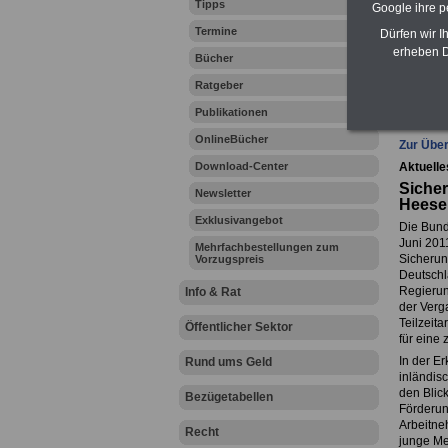
Tipps
Google ihre 
Zahn
Termine
Dürfen wir I
erheben D
Bücher
Ratgeber
Ihr Beru
Publikationen
OnlineBücher
Zur Über
Download-Center
Aktuelle
Sicher
Newsletter
Heesen
Exklusivangebot
Die Bund
Juni 201
Mehrfachbestellungen zum
Sicherun
Vorzugspreis
Deutschl
Regierun
Info & Rat
der Verga
Teilzeit
Öffentlicher Sektor
für eine
In der Er
Rund ums Geld
inländis
den Blic
Bezügetabellen
Förderun
Arbeitne
Recht
junge Me