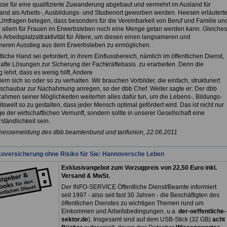
sse für eine qualifizierte Zuwanderung abgebaut und vermehrt im Ausland für
and als Arbeits-, Ausbildungs- und Studienort geworben werden. Heesen erläuterte
 Umfragen belegen, dass besonders für die Vereinbarkeit von Beruf und Familie un
r allem für Frauen im Erwerbsleben noch eine Menge getan werden kann. Gleiches
die Arbeitsplatzattraktivität für Ältere, um diesen einen langsameren und
eren Ausstieg aus dem Erwerbsleben zu ermöglichen.
tliche Hand sei gefordert, in ihrem Einflussbereich, nämlich im öffentlichen Dienst,
hafte Lösungen zur Sicherung der Fachkräftebasis zu erarbeiten. Denn die
 lehrt, dass es wenig hilft, Andere
ern sich so oder so zu verhalten. Wir brauchen Vorbilder, die einfach, strukturiert
schaubar zur Nachahmung anregen, so der dbb Chef. Weiter sagte er: Der dbb
Rahmen seiner Möglichkeiten weiterhin alles dafür tun, um die Lebens-, Bildungs-
tswelt so zu gestalten, dass jeder Mensch optimal gefördert wird. Das ist nicht nur
e der wirtschaftlichen Vernunft, sondern sollte in unserer Gesellschaft eine
ständlichkeit sein.
Pressemeldung des dbb beamtenbund und tarifunion, 22.06.2011
koversicherung ohne Risiko für Sie: Hannoversche Leben
Exklusivangebot zum Vorzugpreis von 22,50 Euro inkl.
Versand & MwSt.
Der INFO-SERVICE Öffentliche Dienst/Beamte informiert
seit 1997 - also seit fast 30 Jahren - die Beschäftigten des
öffentlichen Dienstes zu wichtigen Themen rund um
Einkommen und Arbeitsbedingungen, u.a.
der-oeffentliche-
sektor.de
). Insgesamt sind auf dem USB-Stick (32 GB)
acht