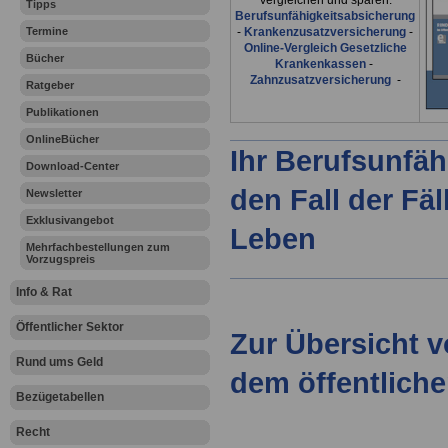
Vergleichen und sparen:
Tipps
Berufsunfähigkeitsabsicherung
Termine
-
Krankenzusatzversicherung
-
Online-Vergleich Gesetzliche
Bücher
Krankenkassen
-
Zahnzusatzversicherung
-
Ratgeber
Publikationen
OnlineBücher
Ihr Berufsunfäh
Download-Center
den Fall der Fä
Newsletter
Exklusivangebot
Leben
Mehrfachbestellungen zum
Vorzugspreis
Info & Rat
Öffentlicher Sektor
Zur Übersicht 
Rund ums Geld
dem öffentliche
Bezügetabellen
Recht