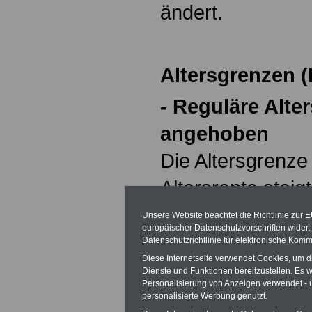
ändert.
Altersgrenzen (
- Reguläre Alte
angehoben
Die Altersgrenze 
Altersrente steig
nächsten Jahres 
Unsere Website beachtet die Richtlinie zur 
europäischer Datenschutzvorschriften wide
Monate. Das gilt 
Datenschutzrichtlinie für elektronische Komm
Diese Internetseite verwendet Cookies, um 
1957 geboren wu
Dienste und Funktionen bereitzustellen. Es
Personalisierung von Anzeigen verwendet - un
Jahr 65 werden. 
personalisierte Werbung genutzt.