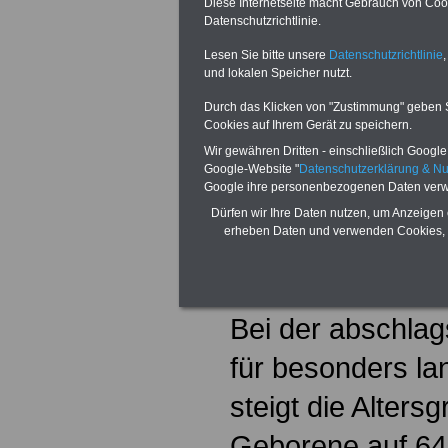
Diese Internetseite macht Gebrauch von Cooki
später geboren w
Datenschutzrichtlinie.
das Eintrittsalter
Lesen Sie bitte unsere
Datenschutzrichtlinie
,
und lokalen Speicher nutzt.
reguläre Altersg
Durch das Klicken von "Zustimmung" geben Sie
erreicht.
Cookies auf Ihrem Gerät zu speichern.
Wir gewähren Dritten - einschließlich Google -
Google-Website "
Datenschutzerklärung & N
Google ihre personenbezogenen Daten verw
- Altersgrenze f
Dürfen wir Ihre Daten nutzen, um Anzeigen 
erheben Daten und verwenden Cookies, 
besonders langj
steigt
Bei der abschlag
für besonders la
steigt die Alters
Geborene auf 64