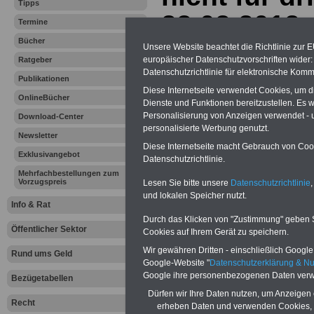
Tipps
23.03.2012
Termine
Bücher
Unsere Website beachtet die Richtlinie zur 
europäischer Datenschutzvorschriften wide
Vorteile für den
Ratgeber
öffentlichen Dienst
Datenschutzrichtlinie für elektronische Komm
Publikationen
Vergleichen und sparen:
Diese Internetseite verwendet Cookies, um 
Berufsunfähigkeitsabsicherung
OnlineBücher
Dienste und Funktionen bereitzustellen. Es
-
Krankenzusatzversicherung
-
Personalisierung von Anzeigen verwendet - un
Download-Center
Online-Vergleich Gesetzliche
personalisierte Werbung genutzt.
Krankenkassen
-
Newsletter
Zahnzusatzversicherung
-
Diese Internetseite macht Gebrauch von Cooki
Exklusivangebot
Datenschutzrichtlinie.
Mehrfachbestellungen zum
Vorzugspreis
Lesen Sie bitte unsere
Datenschutzrichtlinie
,
Ihr Berufsunfäh
und lokalen Speicher nutzt.
Info & Rat
Durch das Klicken von "Zustimmung" geben Sie
den Fall der Fä
Öffentlicher Sektor
Cookies auf Ihrem Gerät zu speichern.
Leben
Wir gewähren Dritten - einschließlich Google -
Rund ums Geld
Google-Website "
Datenschutzerklärung & N
Google ihre personenbezogenen Daten verw
Bezügetabellen
Dürfen wir Ihre Daten nutzen, um Anzeigen 
Recht
erheben Daten und verwenden Cookies, 