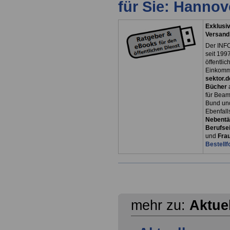
für Sie: Hanno
Exklusiv
Versand
Der INFO
seit 1997
öffentli
Einkomm
sektor.d
Bücher
für Bea
Bund un
Ebenfall
Nebentät
Berufsei
und
Fra
Bestellf
mehr zu:
Aktue