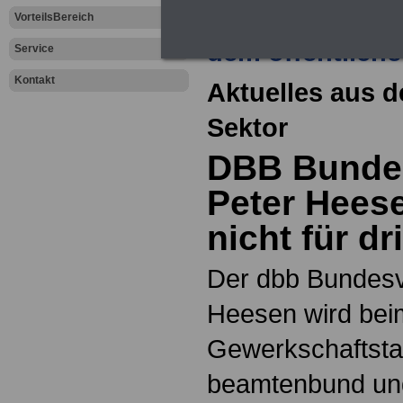
Zur Übersicht a
VorteilsBereich
dem öffentliche
Service
Kontakt
Aktuelles aus d
Sektor
DBB Bundes
Peter Heese
nicht für dr
Der dbb Bundesv
Heesen wird beim
Gewerkschaftsta
beamtenbund und